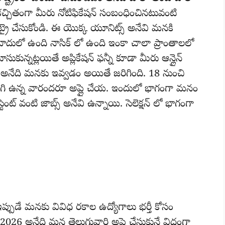
కచ్చితంగా మీరు నోటిఫికేషన్ సంబంధించినటువంటి
్రై చేసుకోండి. ఈ యొక్క యూనిట్స్ అనేవి మనకి
దులో ఉంది నాసిక్ లో ఉంది ఇంకా చాలా ప్రాంతాలలో
న్నట్లయితే అప్లికేషన్ ఫన్నీ కూడా మీరు ఆన్లైన్
ం అనేది మనకు ఇవ్వడం అయితే జరిగింది. 18 నుంచి
ిగి ఉన్న వారందరూ అప్లై చేయ. ఇందులో భాగంగా మనం
ెంట్ వంటి జాబ్స్ అనేవి ఉన్నాయి. సెలెక్షన్ లో భాగంగా
పుడే మనకు వివిధ రకాల ఉద్యోగాలు భర్తీ కోసం
 అనేది మన తెలుగువారి అప్లై చేసుకునే విధంగా