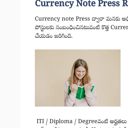
Currency Note Press R
Currency note Press ద్వారా మనకు అధికా
పోస్టులకు సంబంధించినటువంటి కొత్త Cu
చేయడం జరిగింది.
ITI / Diploma / Degreeవంటి అర్హతలు ఉన