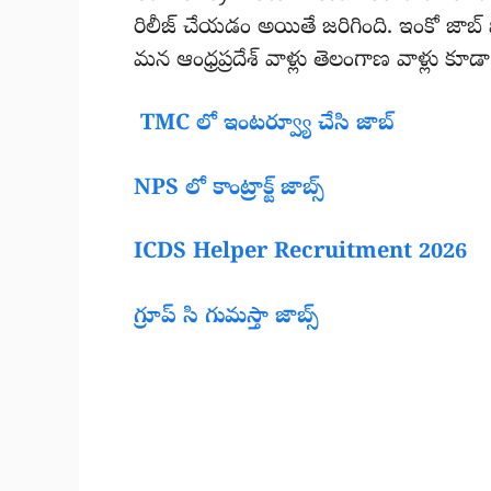
రిలీజ్ చేయడం అయితే జరిగింది. ఇంకో జాబ్ 
మన ఆంధ్రప్రదేశ్ వాళ్లు తెలంగాణ వాళ్లు కూడా 
TMC లో ఇంటర్వ్యూ చేసి జాబ్
NPS లో కాంట్రాక్ట్ జాబ్స్
ICDS Helper Recruitment 2026
గ్రూప్ సి గుమస్తా జాబ్స్