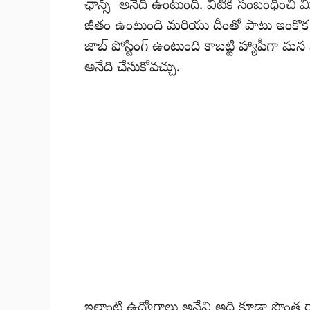
ఛాన్స్ అనేది ఉంటుంది. వీటికి సంబంధించి మీ
జీతం ఉంటుంది మరియు దీంతో పాటు ఇంకొ
జాబ్ పోస్టింగ్ ఉంటుంది కాబట్టి హ్యాపీగా మన
అనేది చేసుకోవచ్చు.
ఇలాంటి ఉద్యోగాలు అనేవి అది కూడా సొంత ర