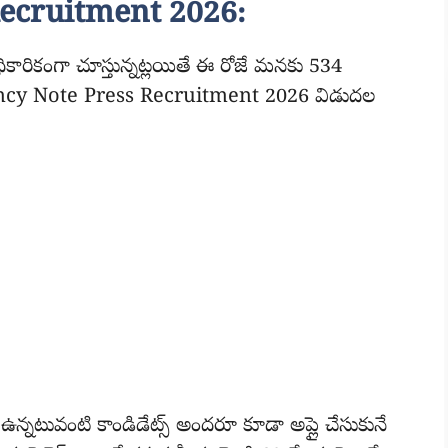
ecruitment 2026:
రికంగా చూస్తున్నట్లయితే ఈ రోజే మనకు 534
rrency Note Press Recruitment 2026 విడుదల
్నటువంటి కాండిడేట్స్ అందరూ కూడా అప్లై చేసుకునే