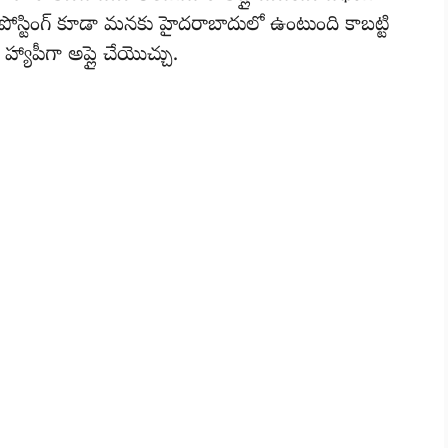
పోస్టింగ్ కూడా మనకు హైదరాబాదులో ఉంటుంది కాబట్టి
హ్యాపీగా అప్లై చేయొచ్చు.