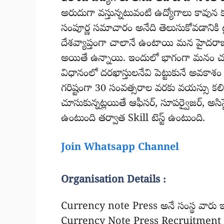
అరుదుగా వస్తున్నటువంటి ఉద్యోగాలు కావున 
సంపూర్ణ సమాచారం అనేది తెలుసుకోవడానికి ట
దేశవ్యాప్తంగా చాలానే ఉంటాయి మన హైదరాబా
అయితే ఉన్నాయి. ఇందులో భాగంగా మనం చూసుకు
విధానంలో దరఖాస్తులనేవి పెట్టుకునే అవకాశ
గరిష్టంగా 30 సంవత్సరాల వరకు వయస్సు కల
చూసుకున్నట్లయితే ఆఫీసర్, సూపర్వైజర్, అసిస్ట
ఉంటుంది తర్వాత Skill టెస్ట్ ఉంటుంది.
Join Whatsapp Channel
Organisation Details :
Currency note Press అనే సంస్థ వారు ఇప్
Currency Note Press Recruitment 2026