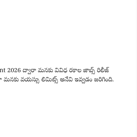
026 ద్వారా మనకు వివిధ రకాల జాబ్స్ రిలీజ్
ిధంగా మనకు వయస్సు లిమిట్స్ అనేవి ఇవ్వడం జరిగింది.