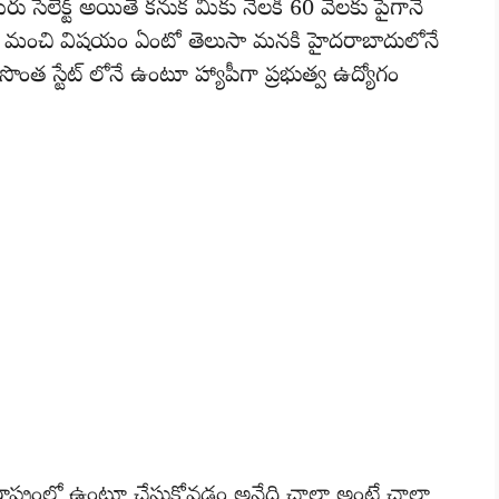
రు సెలెక్ట్ అయితే కనుక మీకు నెలకి 60 వేలకు పైగానే
క మంచి విషయం ఏంటో తెలుసా మనకి హైదరాబాదులోనే
 సొంత స్టేట్ లోనే ఉంటూ హ్యాపీగా ప్రభుత్వ ఉద్యోగం
ాష్ట్రంలో ఉంటూ చేసుకోవడం అనేది చాలా అంటే చాలా