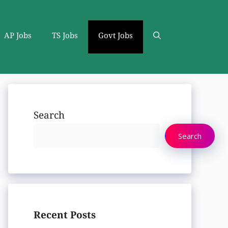
AP Jobs
TS Jobs
Govt Jobs
Search
Search
Recent Posts