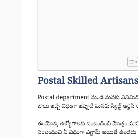
Postal Skilled Artisans
Postal department నుండి మనకు ఎనిమిదో తర
జాబు ఇచ్చే విధంగా ఇప్పుడే మనకు స్కిల్డ్ ఆర్టిసి
ఈ యొక్క ఉద్యోగాలకు సంబంధించి మొత్తం మనకు 1
సంబంధించి ఏ విధంగా ఎగ్జామ్ అయితే ఉండదు డై