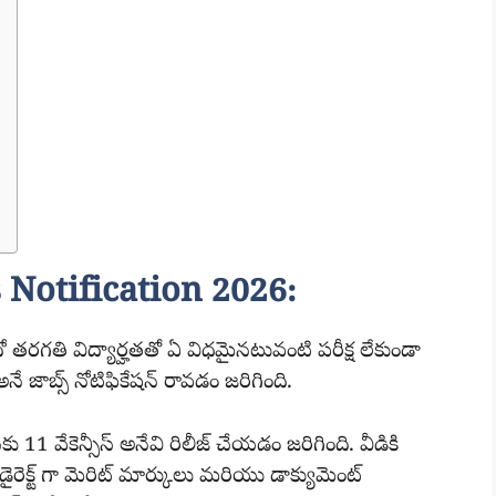
 Notification 2026:
గతి విద్యార్హతతో ఏ విధమైనటువంటి పరీక్ష లేకుండా
 అనే జాబ్స్ నోటిఫికేషన్ రావడం జరిగింది.
1 వేకెన్సీస్ అనేవి రిలీజ్ చేయడం జరిగింది. వీడికి
రెక్ట్ గా మెరిట్ మార్కులు మరియు డాక్యుమెంట్