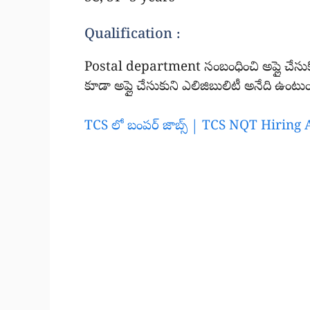
Qualification :
Postal department సంబంధించి అప్లై చేసుక
కూడా అప్లై చేసుకుని ఎలిజిబులిటీ అనేది ఉంటుం
TCS లో బంపర్ జాబ్స్ | TCS NQT Hiring