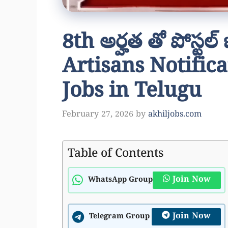
8th అర్హత తో పోస్టల్
Artisans Notifica
Jobs in Telugu
February 27, 2026
by
akhiljobs.com
Table of Contents
Join Now
WhatsApp Group
Join Now
Telegram Group