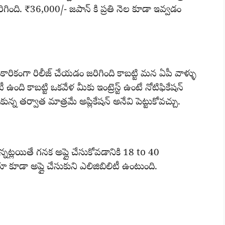
ంది. ₹36,000/- జపాన్ కి ప్రతి నెల కూడా ఇవ్వడం
అధికారికంగా రిలీజ్ చేయడం జరిగింది కాబట్టి మన ఏపీ వాళ్ళు
 ఉంది కాబట్టి ఒకవేళ మీకు ఇంట్రెస్ట్ ఉంటే నోటిఫికేషన్
ున్న తర్వాత మాత్రమే అప్లికేషన్ అనేవి పెట్టుకోవచ్చు.
్లయితే గనక అప్లై చేసుకోవడానికి 18 to 40
ూడా అప్లై చేసుకుని ఎలిజిబిలిటీ ఉంటుంది.