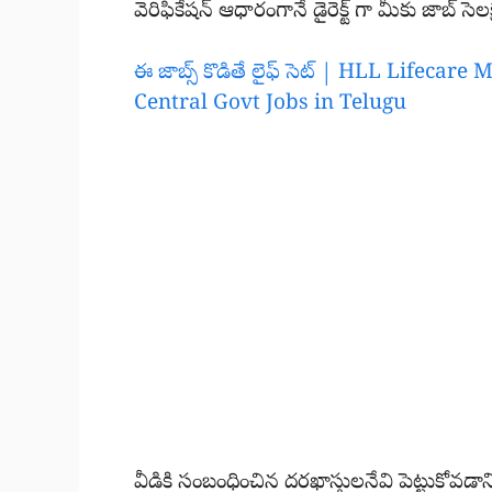
వెరిఫికేషన్ ఆధారంగానే డైరెక్ట్ గా మీకు జాబ్ 
ఈ జాబ్స్ కొడితే లైఫ్ సెట్ | HLL Lifec
Central Govt Jobs in Telugu
వీడికి సంబంధించిన దరఖాస్తులనేవి పెట్టుకోవడ