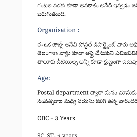
గంటల వరకు కూడా అవకాశం అనేది ఇవ్వడం జరిగి
జరుగుతుంది.
Organisation :
ఈ ఒక జాబ్స్ అనేవి పోస్టల్ డిపార్ట్మెంట్ వారు 
తెలంగాణ వాళ్లు కూడా అప్లై చేసుకుని ఎలిజిబిలిటీ
తాలూకు డీటెయిల్స్ అన్నీ కూడా క్షుణ్ణంగా చదువుక
Age:
Postal department ద్వారా మనం చూసుకున్నట
సంవత్సరాల మధ్య వయసు కలిగి ఉన్న వారందరూ క
OBC – 3 Years
SC, ST- 5 years