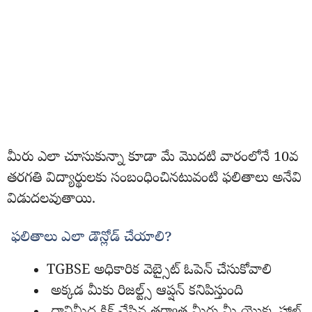
మీరు ఎలా చూసుకున్నా కూడా మే మొదటి వారంలోనే 10వ
తరగతి విద్యార్థులకు సంబంధించినటువంటి ఫలితాలు అనేవి
విడుదలవుతాయి.
ఫలితాలు ఎలా డౌన్లోడ్ చేయాలి?
TGBSE అధికారిక వెబ్సైట్ ఓపెన్ చేసుకోవాలి
అక్కడ మీకు రిజల్ట్స్ ఆప్షన్ కనిపిస్తుంది