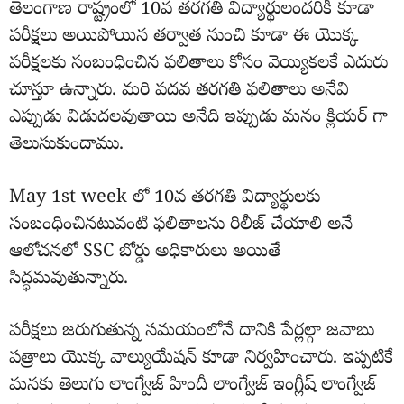
తెలంగాణ రాష్ట్రంలో 10వ తరగతి విద్యార్థులందరికీ కూడా
పరీక్షలు అయిపోయిన తర్వాత నుంచి కూడా ఈ యొక్క
పరీక్షలకు సంబంధించిన ఫలితాలు కోసం వెయ్యికలకే ఎదురు
చూస్తూ ఉన్నారు. మరి పదవ తరగతి ఫలితాలు అనేవి
ఎప్పుడు విడుదలవుతాయి అనేది ఇప్పుడు మనం క్లియర్ గా
తెలుసుకుందాము.
May 1st week లో 10వ తరగతి విద్యార్థులకు
సంబంధించినటువంటి ఫలితాలను రిలీజ్ చేయాలి అనే
ఆలోచనలో SSC బోర్డు అధికారులు అయితే
సిద్ధమవుతున్నారు.
పరీక్షలు జరుగుతున్న సమయంలోనే దానికి పేర్లల్గా జవాబు
పత్రాలు యొక్క వాల్యుయేషన్ కూడా నిర్వహించారు. ఇప్పటికే
మనకు తెలుగు లాంగ్వేజ్ హిందీ లాంగ్వేజ్ ఇంగ్లీష్ లాంగ్వేజ్