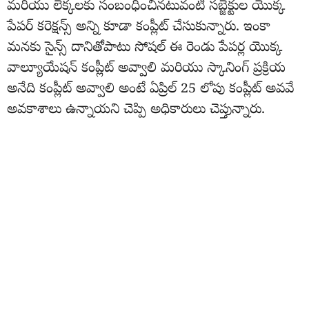
మరియు లెక్కలకు సంబంధించినటువంటి సబ్జెక్టుల యొక్క
పేపర్ కరెక్షన్స్ అన్ని కూడా కంప్లీట్ చేసుకున్నారు. ఇంకా
మనకు సైన్స్ దానితోపాటు సోషల్ ఈ రెండు పేపర్ల యొక్క
వాల్యూయేషన్ కంప్లీట్ అవ్వాలి మరియు స్కానింగ్ ప్రక్రియ
అనేది కంప్లీట్ అవ్వాలి అంటే ఏప్రిల్ 25 లోపు కంప్లీట్ అవవే
అవకాశాలు ఉన్నాయని చెప్పి అధికారులు చెప్తున్నారు.