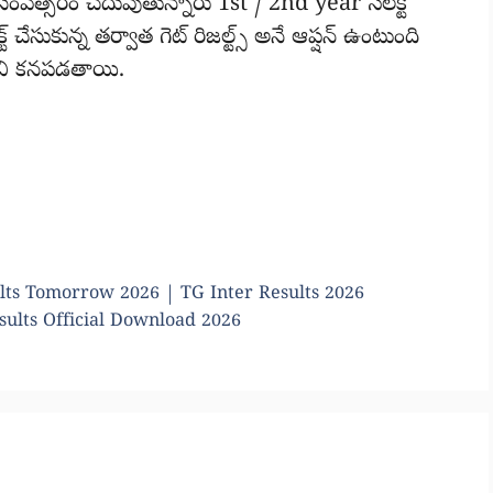
 సంవత్సరం చదువుతున్నారు 1st / 2nd year సెలెక్ట్
్ట్ చేసుకున్న తర్వాత గెట్ రిజల్ట్స్ అనే ఆప్షన్ ఉంటుంది
అనేవి కనపడతాయి.
ults Tomorrow 2026 | TG Inter Results 2026
esults Official Download 2026