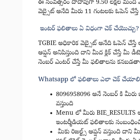
ఈ సంవత్సరం దాదాపుగా 9.50 లక్షల మంది ఎగ
వెబ్సైట్ అనేది మీరు 11 గంటలకు ఓపెన్ చేస్త
ఇంటర్ ఫలితాలు ఏ విధంగా చెక్ చేయొచ్చు?
TGBIE అధికారిక వెబ్సైట్ అనేది ఓపెన్ చేస్త
ఆప్షన్ అనిపిస్తుంది దాని మీద క్లిక్ చేస్తే మీ
నెంబర్ ఎంటర్ చేస్తే మీ ఫలితాలను కనబడత
Whatsapp లో ఫలితాలు ఎలా చెక్ చేయాల
8096958096 అనే నెంబర్ కి మీరు ఒకస
వస్తుంది
Menu లో మీరు BIE_RESULTS అని 
ఇంటర్మీడియట్ ఫలితాలకు సంబంధించినట
మీకు రిజల్ట్స్ ఆప్షన్ వస్తుంది దాని 