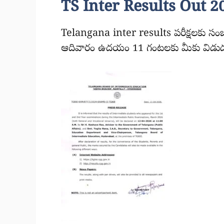
TS Inter Results Out 2
Telangana inter results పరీక్షలకు సంబం
ఆదివారం ఉదయం 11 గంటలకు మీకు విడుదల చ