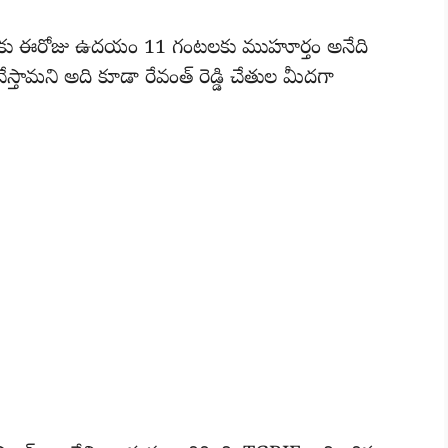
ే మనకు ఈరోజు ఉదయం 11 గంటలకు ముహూర్తం అనేది
ేస్తామని అది కూడా రేవంత్ రెడ్డి చేతుల మీదగా