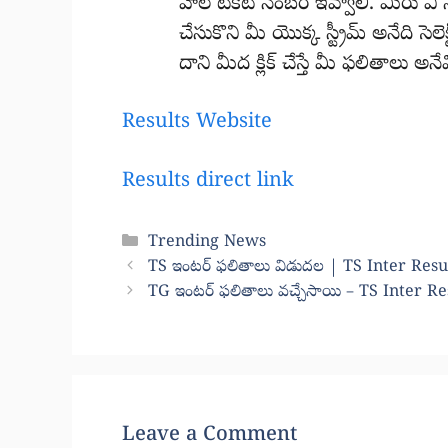
హాల్ టికెట్ నెంబర్ ఇవ్వాలి. మీరు ఏ
చేసుకొని మీ యొక్క స్ట్రీమ్ అనేది సెలెక
దాని మీద క్లిక్ చేస్తే మీ ఫలితాలు 
Results Website
Results direct link
Categories
Trending News
TS ఇంటర్ ఫలితాలు విడుదల | TS Inter Res
TG ఇంటర్ ఫలితాలు వచ్చేసాయి – TS Inter R
Leave a Comment