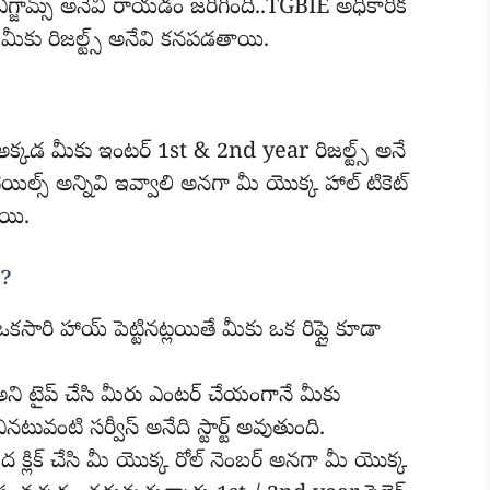
్జామ్స్ అనేవి రాయడం జరిగింది..TGBIE అధికారిక
ే మీకు రిజల్ట్స్ అనేవి కనపడతాయి.
ే అక్కడ మీకు ఇంటర్ 1st & 2nd year రిజల్ట్స్ అనే
 డీటెయిల్స్ అన్నివి ఇవ్వాలి అనగా మీ యొక్క హాల్ టికెట్
ాయి.
ి?
ారి హాయ్ పెట్టినట్లయితే మీకు ఒక రిప్లై కూడా
టైప్ చేసి మీరు ఎంటర్ చేయంగానే మీకు
ువంటి సర్వీస్ అనేది స్టార్ట్ అవుతుంది.
మీద క్లిక్ చేసి మీ యొక్క రోల్ నెంబర్ అనగా మీ యొక్క