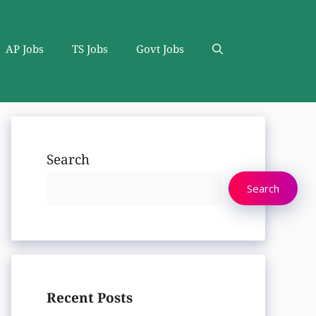
AP Jobs
TS Jobs
Govt Jobs
Search
Search
Recent Posts