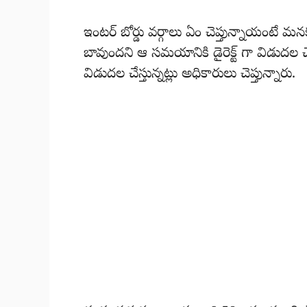
ఇంటర్ బోర్డు వర్గాలు ఏం చెప్తున్నాయంట
బావుందని ఆ సమయానికి డైరెక్ట్ గా విడుదల చ
విడుదల చేస్తున్నట్లు అధికారులు చెప్తున్నారు.