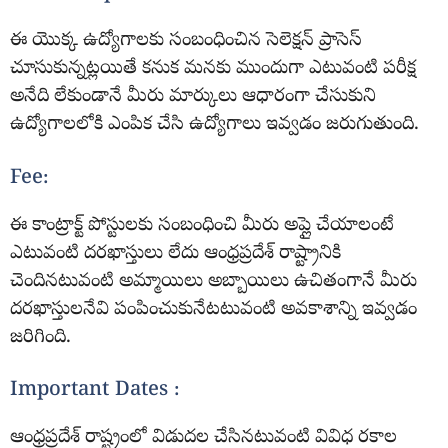
ఈ యొక్క ఉద్యోగాలకు సంబంధించిన సెలెక్షన్ ప్రాసెస్
చూసుకున్నట్లయితే కనుక మనకు ముందుగా ఎటువంటి పరీక్ష
అనేది లేకుండానే మీరు మార్కులు ఆధారంగా చేసుకుని
ఉద్యోగాలలోకి ఎంపిక చేసి ఉద్యోగాలు ఇవ్వడం జరుగుతుంది.
Fee:
ఈ కాంట్రాక్ట్ పోస్టులకు సంబంధించి మీరు అప్లై చేయాలంటే
ఎటువంటి దరఖాస్తులు లేదు ఆంధ్రప్రదేశ్ రాష్ట్రానికి
చెందినటువంటి అమ్మాయిలు అబ్బాయిలు ఉచితంగానే మీరు
దరఖాస్తులనేవి పంపించుకునేటటువంటి అవకాశాన్ని ఇవ్వడం
జరిగింది.
Important Dates :
ఆంధ్రప్రదేశ్ రాష్ట్రంలో విడుదల చేసినటువంటి వివిధ రకాల