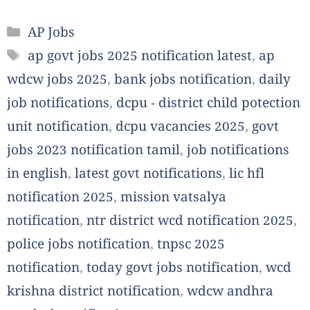
Categories
AP Jobs
Tags
ap govt jobs 2025 notification latest
,
ap
wdcw jobs 2025
,
bank jobs notification
,
daily
job notifications
,
dcpu - district child potection
unit notification
,
dcpu vacancies 2025
,
govt
jobs 2023 notification tamil
,
job notifications
in english
,
latest govt notifications
,
lic hfl
notification 2025
,
mission vatsalya
notification
,
ntr district wcd notification 2025
,
police jobs notification
,
tnpsc 2025
notification
,
today govt jobs notification
,
wcd
krishna district notification
,
wdcw andhra