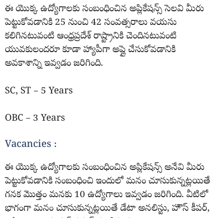
ఈ యొక్క ఉద్యోగాలకు సంబంధించిన అప్లికేషన్స్ సెలవి మీరు
పెట్టుకోవడానికి 25 నుంచి 42 సంవత్సరాలు వయసు
కలిగినటువంటి ఆంధ్రప్రదేశ్ రాష్ట్రానికి చెందినటువంటి
యువకులందరూ కూడా హ్యాపీగా అప్లై చేసుకోవడానికి
అవకాశాన్ని ఇవ్వడం జరిగింది.
SC, ST – 5 Years
OBC – 3 Years
Vacancies :
ఈ యొక్క ఉద్యోగాలకు సంబంధించిన అప్లికేషన్స్ అనేవి మీరు
పెట్టుకోవడానికి సంబంధించి ఇందులో మనం చూసుకున్నట్లయితే
గనక మొత్తం మనకు 10 ఉద్యోగాలు ఇవ్వడం జరిగింది. వీటిలో
భాగంగా మనం చూసుకున్నట్లయితే డేటా అనలిస్టు, హౌస్ కీపర్,