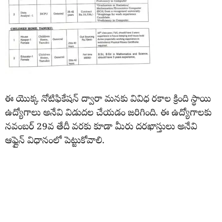
ఈ యొక్క నోటిఫికేషన్ ద్వారా మనకు వివిధ రకాల క్రింది స్థాయి
ఉద్యోగాలు అనేవి విడుదల చేయడం జరిగింది. ఈ ఉద్యోగాలకు
నవంబర్ 29వ తేదీ వరకు కూడా మీరు దరఖాస్తులు అనేవి
ఆఫ్లైన్ విధానంలో పెట్టుకోవాలి.