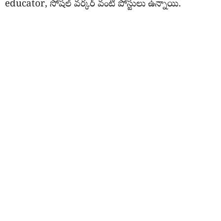
educator, సోషల్ వర్కర్ వంటి పోస్టులు ఉన్నాయి.