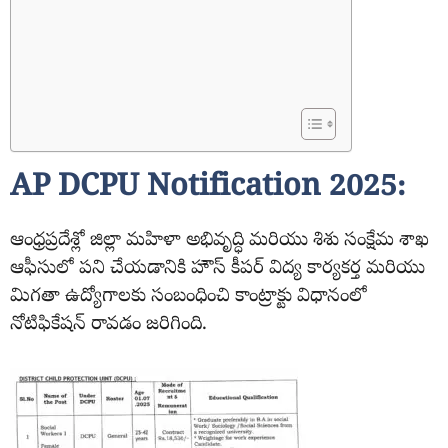
AP DCPU Notification 2025:
ఆంధ్రప్రదేశ్లో జిల్లా మహిళా అభివృద్ధి మరియు శిశు సంక్షేమ శాఖ
ఆఫీసులో పని చేయడానికి హౌస్ కీపర్ విద్య కార్యకర్త మరియు
మిగతా ఉద్యోగాలకు సంబంధించి కాంట్రాక్టు విధానంలో
నోటిఫికేషన్ రావడం జరిగింది.