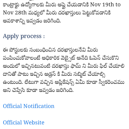
కాంట్రాక్టు ఉద్యోగాలకు మీరు అప్లై చేయడానికి Nov 19th to
Nov 28th మధ్యలో మీరు దరఖాస్తులు పెట్టుకోవడానికి
అవకాశాన్ని ఇవ్వడం జరిగింది.
Apply process :
ఈ పోస్టులకు సంబంధించిన దరఖాస్తులనేవి మీరు
పంపించుకోవాలంటే అధికారిక వెబ్సైట్ అనేది ఓపెన్ చేసుకొని
అందులో ఇచ్చినటువంటి దరఖాస్తు ఫామ్ ని మీరు ఫిల్ చేయాలి
దానితో పాటు ఇచ్చిన అడ్రస్ కి మీరు సబ్మిట్ చేయాల్సి
ఉంటుంది. లేటుగా వచ్చిన అప్లికేషన్స్ ఏమీ కూడా స్వీకరించము
అని చెప్పేసి కూడా ఇవ్వడం జరిగింది.
Official Notification
Official Website