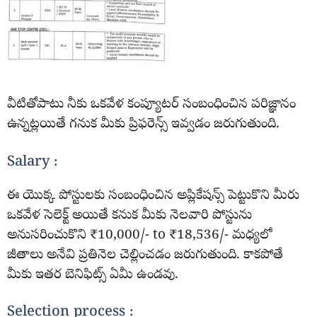
వీటితోపాటు నీకు ఒకవేళ కంప్యూటర్ సంబంధించిన పరిజ్ఞానం
ఉన్నట్లయితే గనుక మీకు ప్రిఫరెన్స్ ఇవ్వడం జరుగుతుంది.
Salary :
ఈ యొక్క పోస్టులకు సంబంధించిన అప్లికేషన్స్ పెట్టుకొని మీరు
ఒకవేళ సెలెక్ట్ అయితే కనుక మీకు నెలవారి పోస్టును
అనుసరించుకొని ₹10,000/- to ₹18,536/- మధ్యలో
జీతాలు అనేవి ప్రతినెల చెల్లించడం జరుగుతుంది. కాకపోతే
మీకు ఇతర బెనిఫిట్స్ ఏమీ ఉండవు.
Selection process :