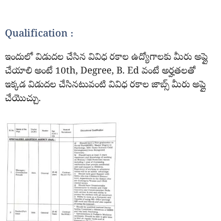
Qualification :
ఇందులో విడుదల చేసిన వివిధ రకాల ఉద్యోగాలకు మీరు అప్లై
చేయాలి అంటే 10th, Degree, B. Ed వంటే అర్హతలతో
ఇక్కడ విడుదల చేసినటువంటి వివిధ రకాల జాబ్స్ మీరు అప్లై
చేయొచ్చు.