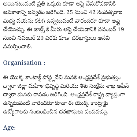
అయినటువంటి ప్రతి ఒక్కరు కూడా అప్లై చేసుకోవడానికి
అవకాశాన్ని ఇవ్వడం జరిగింది. 25 నుంచి 42 సంవత్సరాల
మధ్య వయసు కలిగి ఉన్నటువంటి వారందరూ కూడా అప్లై
చేయొచ్చు. ఈ జాబ్స్ కి మీరు అప్లై చేయడానికి నవంబర్ 19
నుంచి నవంబర్ 29 వరకు కూడా దరఖాస్తులు అనేవి
సమర్పించాలి.
Organisation :
ఈ యొక్క కాంటాక్ట్ పోస్ట్లనేవి మనకి ఆంధ్రప్రదేశ్ ప్రభుత్వం
ద్వారా జిల్లా మహిళాభివృద్ధి మరియు శిశు సంక్షేమ శాఖ ఆఫీస్
ద్వారా మనకు రావడం జరిగింది. ఆంధ్రప్రదేశ్ రాష్ట్ర వ్యాప్తంగా
ఉన్నటువంటి వారందరూ కూడా ఈ యొక్క కాంట్రాక్టు
ఉద్యోగాలకు సంబంధించిన దరఖాస్తులు పంపవచ్చు.
Age: