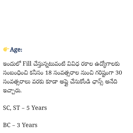
Age:
ఇందులో Fill చేస్తున్నటువంటి వివిధ రకాల ఉద్యోగాలకు
సంబంధించి కనీసం 18 సంవత్సరాల నుంచి గరిష్టంగా 30
సంవత్సరాలు వరకు కూడా అప్లై చేసుకోండి ఛాన్స్ అనేది
ఇచ్చారు.
SC, ST – 5 Years
BC – 3 Years