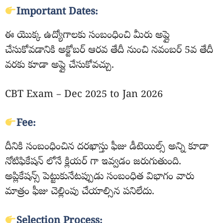
Important Dates:
ఈ యొక్క ఉద్యోగాలకు సంబంధించి మీరు అప్లై
చేసుకోవడానికి అక్టోబర్ ఆరవ తేదీ నుంచి నవంబర్ 5వ తేదీ
వరకు కూడా అప్లై చేసుకోవచ్చు.
CBT Exam – Dec 2025 to Jan 2026
Fee:
దీనికి సంబంధించిన దరఖాస్తు ఫీజు డీటెయిల్స్ అన్ని కూడా
నోటిఫికేషన్ లోనే క్లియర్ గా ఇవ్వడం జరుగుతుంది.
అప్లికేషన్స్ పెట్టుకునేటప్పుడు సంబంధిత విభాగం వారు
మాత్రం ఫీజు చెల్లింపు చేయాల్సిన పనిలేదు.
Selection Process: