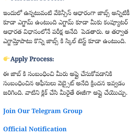
ఇందులో ఉన్నటువంటి వేకెన్సీస్ ఆధారంగా జాబ్స్ అన్నిటికీ
కూడా ఎగ్జామ్ ఉంటుంది ఎగ్జామ్ కూడా మీకు కంప్యూటర్
ఆధారత విధానంలోనే పరీక్ష అనేది పెడతారు. ఆ తర్వాత
ఎగ్జామ్తోపాటు కొన్ని జాబ్స్ కి స్కిల్ టెస్ట్ కూడా ఉంటుంది.
Apply Process:
ఈ జాబ్ కి సంబంధించి మీరు అప్లై చేసుకోవడానికి
సంబంధించిన ఆఫీసులు వెబ్సైట్ అనేది క్రిందన ఇవ్వడం
జరిగింది. వాటిని క్లిక్ చేసి మీరైతే ఈజీగా అప్లై చేయొచ్చు.
Join Our Telegram Group
Official Notification