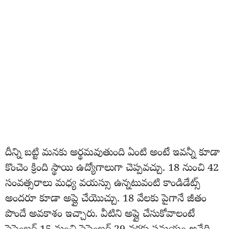
దీన్ని బట్టి మనకు అర్థమవుతుంది ఏంటి అంటే ఇవన్నీ కూడా
కొంచెం క్రింది స్థాయి ఉద్యోగాలుగా చెప్పవచ్చు. 18 నుంచి 42
సంవత్సరాలు మధ్య వయస్సు ఉన్నటువంటి కాండిడేట్స్
అందరూ కూడా అప్లై చేయొచ్చు. 18 వేలకు పైగానే జీతం
పొందే అవకాశం ఇచ్చారు. వీటిని అప్లై చేసుకోవాలంటే