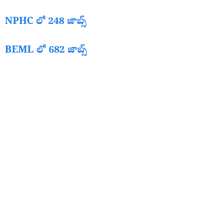
NPHC లో 248 జాబ్స్
BEML లో 682 జాబ్స్