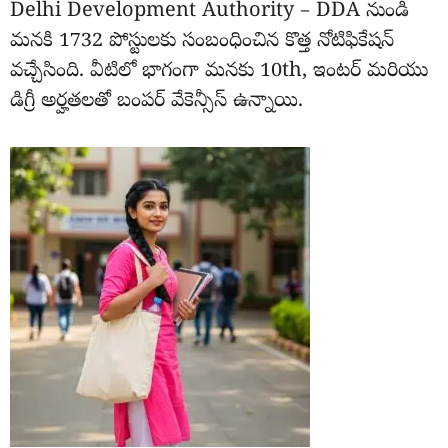
Delhi Development Authority – DDA నుండి
మనకి 1732 పోస్టులకు సంబంధించిన కొత్త నోటిఫికేషన్
వచ్చేసింది. వీటిలో భాగంగా మనకు 10th, ఇంటర్ మరియు
డిగ్రీ అర్హతలతో బంపర్ వేకెన్సీస్ ఉన్నాయి.