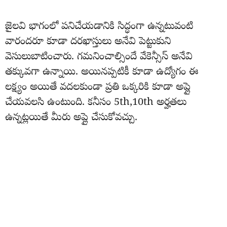
జైలవి భాగంలో పనిచేయడానికి సిద్ధంగా ఉన్నటువంటి
వారందరూ కూడా దరఖాస్తులు అనేవి పెట్టుకుని
వెసులుబాటించారు. గమనించాల్సిందే వేకెన్సీస్ అనేవి
తక్కువగా ఉన్నాయి. అయినప్పటికీ కూడా ఉద్యోగం ఈ
లక్ష్యం అయితే వదలకుండా ప్రతి ఒక్కరికి కూడా అప్లై
చేయవలసి ఉంటుంది. కనీసం 5th,10th అర్హతలు
ఉన్నట్లయితే మీరు అప్లై చేసుకోవచ్చు.