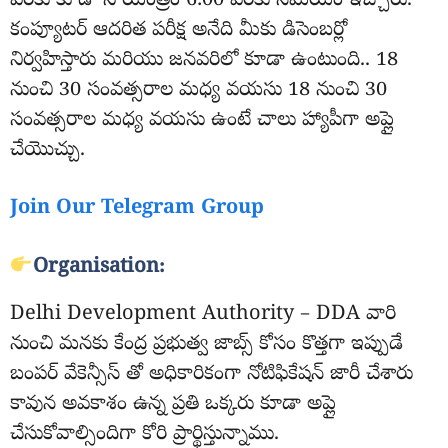
వరకు కూడా సాయంత్రం 6:00 వరకు సమయం ఇచ్చారు.
కంప్యూటర్ ఆదరిత పరీక్ష అనేది మీకు డిసెంబర్లో
నిర్వహిస్తారు మరియు జనవరిలో కూడా ఉంటుంది.. 18
నుంచి 30 సంవత్సరాల మధ్య వయసు 18 నుంచి 30
సంవత్సరాల మధ్య వయసు ఉంటే చాలు హ్యాపీగా అప్లై
చేయొచ్చు.
Join Our Telegram Group
Organisation:
Delhi Development Authority – DDA వారి
నుంచి మనకు కేంద్ర ప్రభుత్వ జాబ్స్ కోసం కొత్తగా ఇప్పుడే
బంపర్ వేకెన్సీస్ తో అధికారికంగా నోటిఫికేషన్ జారీ చేశారు
కావున అవకాశం ఉన్న ప్రతి ఒక్కరు కూడా అప్లై
చేసుకోవాల్సిందిగా కోరి ప్రార్థిస్తున్నాము.