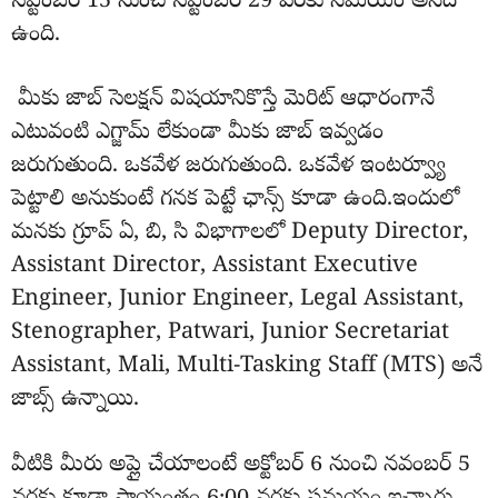
సెప్టెంబర్ 15 నుంచి సెప్టెంబర్ 29 వరకు సమయం అనేది
ఉంది.
మీకు జాబ్ సెలక్షన్ విషయానికొస్తే మెరిట్ ఆధారంగానే
ఎటువంటి ఎగ్జామ్ లేకుండా మీకు జాబ్ ఇవ్వడం
జరుగుతుంది. ఒకవేళ జరుగుతుంది. ఒకవేళ ఇంటర్వ్యూ
పెట్టాలి అనుకుంటే గనక పెట్టే ఛాన్స్ కూడా ఉంది.ఇందులో
మనకు గ్రూప్ ఏ, బి, సి విభాగాలలో Deputy Director,
Assistant Director, Assistant Executive
Engineer, Junior Engineer, Legal Assistant,
Stenographer, Patwari, Junior Secretariat
Assistant, Mali, Multi-Tasking Staff (MTS) అనే
జాబ్స్ ఉన్నాయి.
వీటికి మీరు అప్లై చేయాలంటే అక్టోబర్ 6 నుంచి నవంబర్ 5