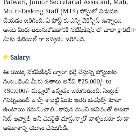
Patwari, Junior Secretariat Assistant, Mali,
Multi-Tasking Staff (MTS) పోస్టులో విడుదల
చేయడం జరిగింది. ఏ పోస్ట్ కు ఎన్ని వేకెన్సీస్ ఉన్నాయి
అనేది మీరు తెలుసుకోవడానికి నోటిఫికేషన్ లో చాలా క్లారిటీగా
మీకు డీటెయిల్ గా ఇవ్వడం జరిగింది.
Salary:
ఈ యొక్క నోటిఫికేషన్ ద్వారా భర్తీ చేస్తున్న పోస్టులకు
సంబంధించి మీకు జీతాలు అనేవి ₹25,000/- to
₹50,000/- మధ్యలో ఇవ్వడం జరుగుతుంది. సెంట్రల్
గవర్నమెంట్ జాబ్స్ కాబట్టి మీకు ఇతర బెనిఫిట్స్ కూడా
ఉంటాయి గమనించాలి.. కావున మంచి జీవితంతో ఈజీగా
సెట్ అవ్వాలి అని ఎవరైతే చూస్తున్నారో వాళ్ళందరూ కూడా
అవకాశాన్ని యూస్ చేసుకోండి.