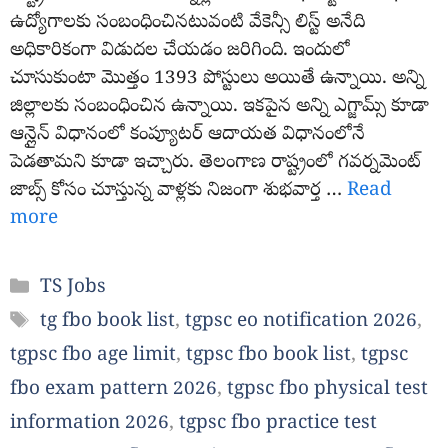
ఉద్యోగాలకు సంబంధించినటువంటి వేకెన్సీ లిస్ట్ అనేది
అధికారికంగా విడుదల చేయడం జరిగింది. ఇందులో
చూసుకుంటా మొత్తం 1393 పోస్టులు అయితే ఉన్నాయి. అన్ని
జిల్లాలకు సంబంధించిన ఉన్నాయి. ఇకపైన అన్ని ఎగ్జామ్స్ కూడా
ఆన్లైన్ విధానంలో కంప్యూటర్ ఆదాయత విధానంలోనే
పెడతామని కూడా ఇచ్చారు. తెలంగాణ రాష్ట్రంలో గవర్నమెంట్
జాబ్స్ కోసం చూస్తున్న వాళ్లకు నిజంగా శుభవార్త …
Read
more
Categories
TS Jobs
Tags
tg fbo book list
,
tgpsc eo notification 2026
,
tgpsc fbo age limit
,
tgpsc fbo book list
,
tgpsc
fbo exam pattern 2026
,
tgpsc fbo physical test
information 2026
,
tgpsc fbo practice test