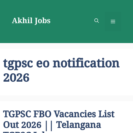
Skip
to
Akhil Jobs
content
Menu
tgpsc eo notification
2026
TGPSC FBO Vacancies List
Out 2026 || Telangana