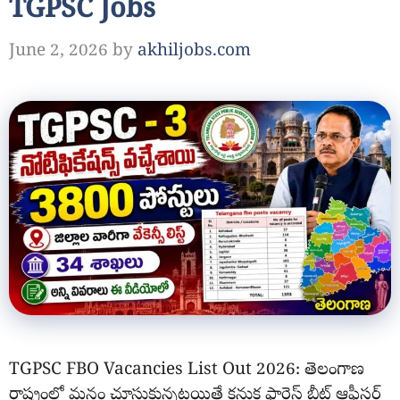
TGPSC Jobs
June 2, 2026
by
akhiljobs.com
TGPSC FBO Vacancies List Out 2026: తెలంగాణ
రాష్ట్రంలో మనం చూసుకున్నట్లయితే కనుక ఫారెస్ట్ బీట్ ఆఫీసర్