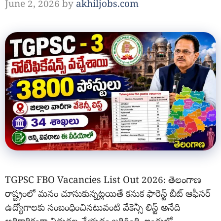
June 2, 2026
by
akhiljobs.com
TGPSC FBO Vacancies List Out 2026: తెలంగాణ
రాష్ట్రంలో మనం చూసుకున్నట్లయితే కనుక ఫారెస్ట్ బీట్ ఆఫీసర్
ఉద్యోగాలకు సంబంధించినటువంటి వేకెన్సీ లిస్ట్ అనేది