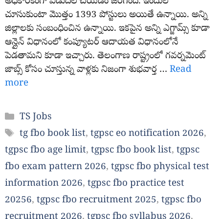
అధికారికంగా విడుదల చేయడం జరిగింది. ఇందులో
చూసుకుంటా మొత్తం 1393 పోస్టులు అయితే ఉన్నాయి. అన్ని
జిల్లాలకు సంబంధించిన ఉన్నాయి. ఇకపైన అన్ని ఎగ్జామ్స్ కూడా
ఆన్లైన్ విధానంలో కంప్యూటర్ ఆదాయత విధానంలోనే
పెడతామని కూడా ఇచ్చారు. తెలంగాణ రాష్ట్రంలో గవర్నమెంట్
జాబ్స్ కోసం చూస్తున్న వాళ్లకు నిజంగా శుభవార్త …
Read
more
Categories
TS Jobs
Tags
tg fbo book list
,
tgpsc eo notification 2026
,
tgpsc fbo age limit
,
tgpsc fbo book list
,
tgpsc
fbo exam pattern 2026
,
tgpsc fbo physical test
information 2026
,
tgpsc fbo practice test
20256
,
tgpsc fbo recruitment 2025
,
tgpsc fbo
recruitment 2026
,
tgpsc fbo syllabus 2026
,