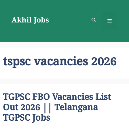
Skip
to
Akhil Jobs
content
Menu
tspsc vacancies 2026
TGPSC FBO Vacancies List
Out 2026 || Telangana
TGPSC Jobs