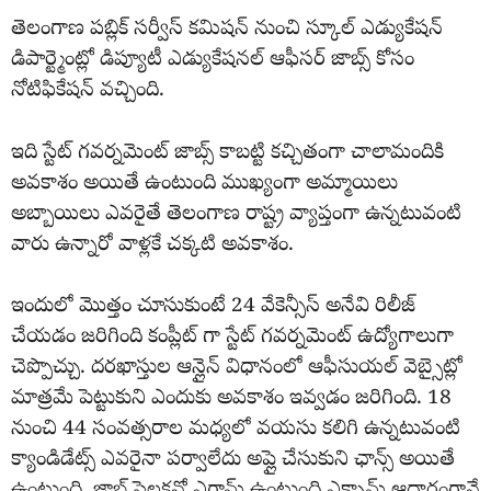
తెలంగాణ పబ్లిక్ సర్వీస్ కమిషన్ నుంచి స్కూల్ ఎడ్యుకేషన్
డిపార్ట్మెంట్లో డిప్యూటీ ఎడ్యుకేషనల్ ఆఫీసర్ జాబ్స్ కోసం
నోటిఫికేషన్ వచ్చింది.
ఇది స్టేట్ గవర్నమెంట్ జాబ్స్ కాబట్టి కచ్చితంగా చాలామందికి
అవకాశం అయితే ఉంటుంది ముఖ్యంగా అమ్మాయిలు
అబ్బాయిలు ఎవరైతే తెలంగాణ రాష్ట్ర వ్యాప్తంగా ఉన్నటువంటి
వారు ఉన్నారో వాళ్లకే చక్కటి అవకాశం.
ఇందులో మొత్తం చూసుకుంటే 24 వేకెన్సీస్ అనేవి రిలీజ్
చేయడం జరిగింది కంప్లీట్ గా స్టేట్ గవర్నమెంట్ ఉద్యోగాలుగా
చెప్పొచ్చు. దరఖాస్తుల ఆన్లైన్ విధానంలో ఆఫీసుయల్ వెబ్సైట్లో
మాత్రమే పెట్టుకుని ఎందుకు అవకాశం ఇవ్వడం జరిగింది. 18
నుంచి 44 సంవత్సరాల మధ్యలో వయసు కలిగి ఉన్నటువంటి
క్యాండిడేట్స్ ఎవరైనా పర్వాలేదు అప్లై చేసుకుని ఛాన్స్ అయితే