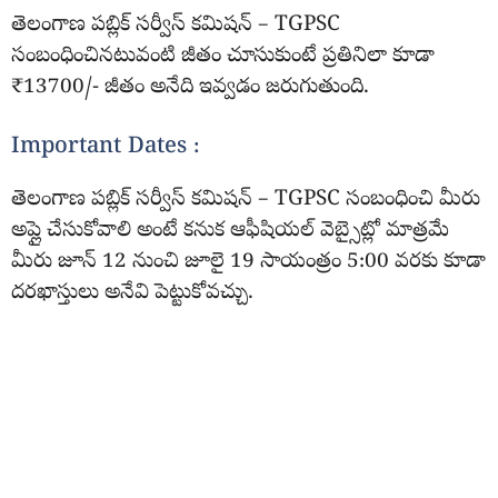
తెలంగాణ పబ్లిక్ సర్వీస్ కమిషన్ – TGPSC
సంబంధించినటువంటి జీతం చూసుకుంటే ప్రతినిలా కూడా
₹13700/- జీతం అనేది ఇవ్వడం జరుగుతుంది.
Important Dates :
తెలంగాణ పబ్లిక్ సర్వీస్ కమిషన్ – TGPSC సంబంధించి మీరు
అప్లై చేసుకోవాలి అంటే కనుక ఆఫీషియల్ వెబ్సైట్లో మాత్రమే
మీరు జూన్ 12 నుంచి జూలై 19 సాయంత్రం 5:00 వరకు కూడా
దరఖాస్తులు అనేవి పెట్టుకోవచ్చు.