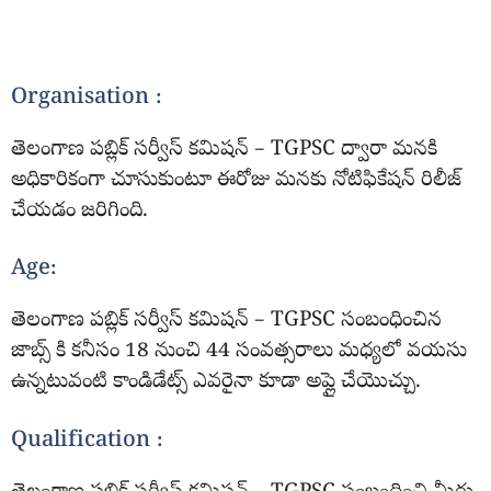
Organisation :
తెలంగాణ పబ్లిక్ సర్వీస్ కమిషన్ – TGPSC ద్వారా మనకి
అధికారికంగా చూసుకుంటూ ఈరోజు మనకు నోటిఫికేషన్ రిలీజ్
చేయడం జరిగింది.
Age:
తెలంగాణ పబ్లిక్ సర్వీస్ కమిషన్ – TGPSC సంబంధించిన
జాబ్స్ కి కనీసం 18 నుంచి 44 సంవత్సరాలు మధ్యలో వయసు
ఉన్నటువంటి కాండిడేట్స్ ఎవరైనా కూడా అప్లై చేయొచ్చు.
Qualification :