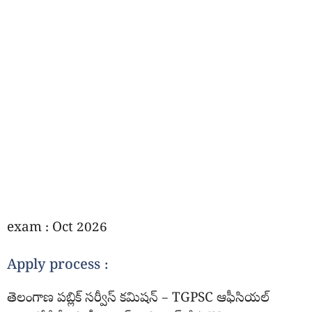
exam : Oct 2026
Apply process :
తెలంగాణ పబ్లిక్ సర్వీస్ కమిషన్ – TGPSC ఆఫీసియల్