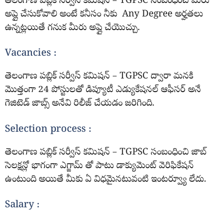
తెలంగాణ పబ్లిక్ సర్వీస్ కమిషన్ – TGPSC సంబంధించి మీరు
అప్లై చేసుకోవాలి అంటే కనీసం నీకు Any Degree అర్హతలు
ఉన్నట్లయితే గనుక మీరు అప్లై చేయొచ్చు.
Vacancies :
తెలంగాణ పబ్లిక్ సర్వీస్ కమిషన్ – TGPSC ద్వారా మనకి
మొత్తంగా 24 పోస్టులతో డిప్యూటీ ఎడ్యుకేషనల్ ఆఫీసర్ అనే
గెజిటెడ్ జాబ్స్ అనేవి రిలీజ్ చేయడం జరిగింది.
Selection process :
తెలంగాణ పబ్లిక్ సర్వీస్ కమిషన్ – TGPSC సంబంధించి జాబ్
సెలక్షన్లో భాగంగా ఎగ్జామ్ తో పాటు డాక్యుమెంట్ వెరిఫికేషన్
ఉంటుంది అయితే మీకు ఏ విధమైనటువంటి ఇంటర్వ్యూ
లేదు.
Salary :