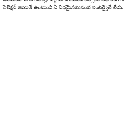
ఉంటుంది. జాబ్ సెలక్షన్లో ఎగ్జామ్ ఉంటుంది ఎక్సామ్ ఆధారంగానే
సెలెక్షన్ అయితే ఉంటుంది ఏ విధమైనటువంటి ఇంటర్వైతే లేదు.