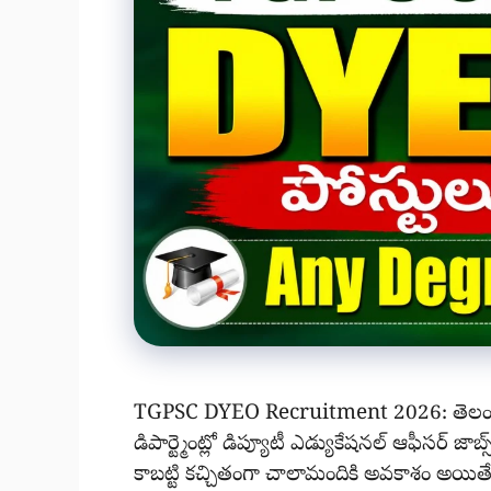
TGPSC DYEO Recruitment 2026: తెలంగాణ పబ
డిపార్ట్మెంట్లో డిప్యూటీ ఎడ్యుకేషనల్ ఆఫీసర్ జాబ్స
కాబట్టి కచ్చితంగా చాలామందికి అవకాశం అయి