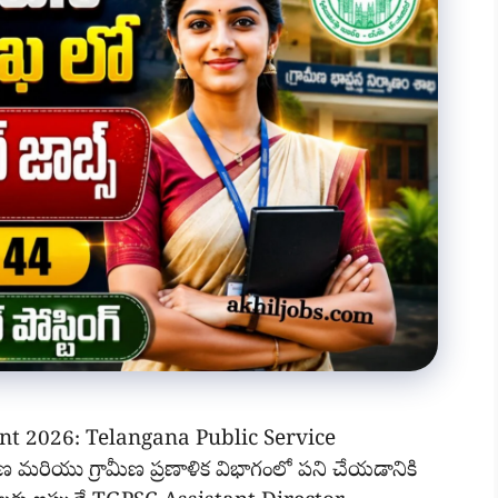
nt 2026: Telangana Public Service
రియు గ్రామీణ ప్రణాళిక విభాగంలో పని చేయడానికి