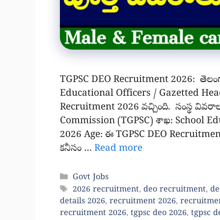
TGPSC DEO Recruitment 2026: తెలంగాణ 
Educational Officers / Gazetted Head
Recruitment 2026 వచ్చింది. సంస్థ వివరా
Commission (TGPSC) శాఖ: School Educ
2026 Age: ఈ TGPSC DEO Recruitment 20
కనీసం …
Read more
Categories
Govt Jobs
Tags
2026 recruitment
,
deo recruitment
,
de
details 2026
,
recruitment 2026
,
recruitmen
recruitment 2026
,
tgpsc deo 2026
,
tgpsc d