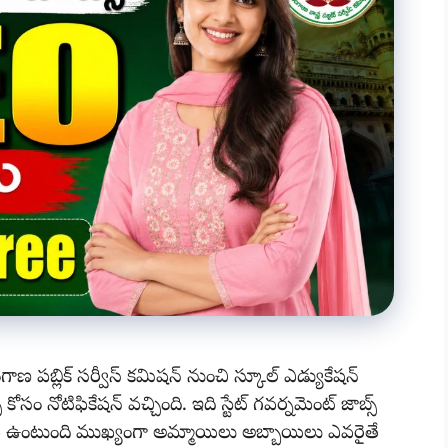
్లిక్ సర్వీస్ కమిషన్ నుంచి స్కూల్ ఎడ్యుకేషన్
్ కోసం నోటిఫికేషన్ వచ్చింది. ఇది స్టేట్ గవర్నమెంట్ జాబ్స్
తే ఉంటుంది ముఖ్యంగా అమ్మాయిలు అబ్బాయిలు ఎవరైతే