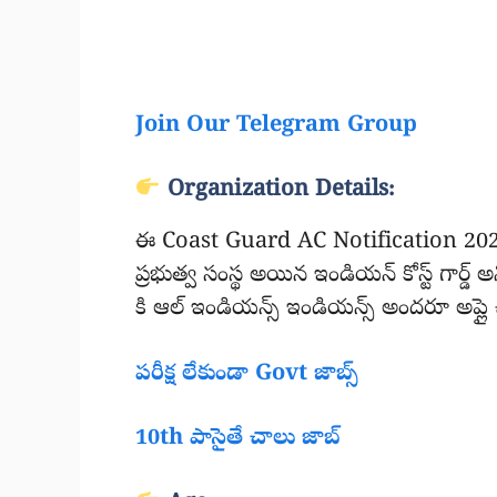
Join Our Telegram Group
Organization Details:
ఈ Coast Guard AC Notification 2025 ఉ
ప్రభుత్వ సంస్థ అయిన ఇండియన్ కోస్ట్ గార్డ్ అ
కి ఆల్ ఇండియన్స్ ఇండియన్స్ అందరూ అప్ల
పరీక్ష లేకుండా Govt జాబ్స్
10th పాసైతే చాలు జాబ్