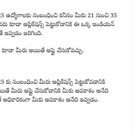
ఉద్యోగాలకు సంబంధించి కనీసం మీకు 21 నుంచి 35
 కూడా అప్లికేషన్స్ పెట్టుకోడానికి ఈ ఒక్క ఇండియన్
ైతే ఇవ్వడం జరిగింది.
ూడా మీరు అయితే అప్లై చేసుకోవచ్చు.
సంబంధించి మీరు అప్లికేషన్స్ పెట్టుకోవడానికి
తే మీరు అప్లై చేసుకోడానికి మీకు అవకాశం అనేది
ితే అధికారికంగా మీకు అవకాశం అనేది ఇవ్వడం.