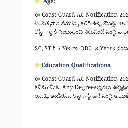
Age:
ఈ Coast Guard AC Notification 2025 
సంవత్సరాల వయస్సు కలిగి ఉన్న మొత్తం అందరు
కోస్ట్ గార్డ్ కి సంబంధించి నటువంటి సంస్థ వార
SC, ST కి 5 Years, OBC- 3 Years వరకు క
Education Qualifications:
ఈ Coast Guard AC Notification 2025 కు 
కనీసం మీకు Any Degreeఅర్హతలు ఉన్నట్లయి
యొక్క ఇండియన్ కోస్ట్ గార్డ్ అనే సంస్థ అయ