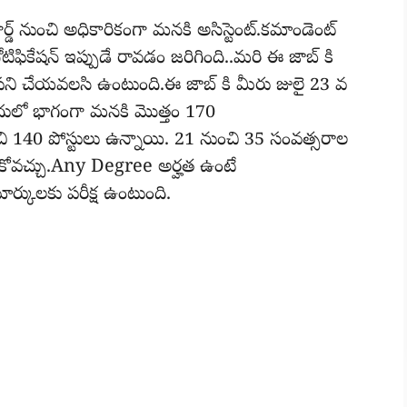
ార్డ్ నుంచి అధికారికంగా మనకి అసిస్టెంట్.కమాండెంట్
ిఫికేషన్ ఇప్పుడే రావడం జరిగింది..మరి ఈ జాబ్ కి
 పని చేయవలసి ఉంటుంది.ఈ జాబ్ కి మీరు జులై 23 వ
ఇందులో భాగంగా మనకి మొత్తం 170
చి 140 పోస్టులు ఉన్నాయి. 21 నుంచి 35 సంవత్సరాల
ుకోవచ్చు.Any Degree అర్హత ఉంటే
ార్కులకు పరీక్ష ఉంటుంది.