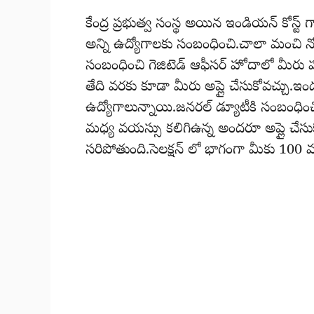
కేంద్ర ప్రభుత్వ సంస్థ అయిన ఇండియన్ కోస్ట్ గ
అన్ని ఉద్యోగాలకు సంబంధించి.చాలా మంచి నోట
సంబంధించి గెజిటెడ్ ఆఫీసర్ హోదాలో మీరు
తేది వరకు కూడా మీరు అప్లై చేసుకోవచ్చు.
ఉద్యోగాలున్నాయి.జనరల్ డ్యూటీకి సంబంధిం
మధ్య వయస్సు కలిగిఉన్న అందరూ అప్లై చేస
సరిపోతుంది.సెలక్షన్ లో భాగంగా మీకు 100 మ