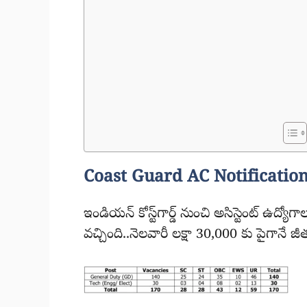
Coast Guard AC Notification
ఇండియన్ కోస్ట్‌గార్డ్ నుంచి అసిస్టెంట్ ఉ
వచ్చింది..నెలవారీ లక్షా 30,000 కు పైగానే జ