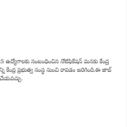
ద్యోగాలకు సంబంధించిన నోటిఫికేషన్ మనకు కేంద్ర
న్ని కేంద్ర ప్రభుత్వ సంస్థ నుంచి రావడం జరిగింది.ఈ జాబ్
ై చేయవచ్చు.