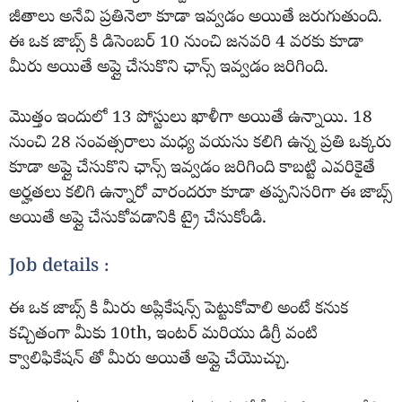
జీతాలు అనేవి ప్రతినెలా కూడా ఇవ్వడం అయితే జరుగుతుంది.
ఈ ఒక జాబ్స్ కి డిసెంబర్ 10 నుంచి జనవరి 4 వరకు కూడా
మీరు అయితే అప్లై చేసుకొని ఛాన్స్ ఇవ్వడం జరిగింది.
మొత్తం ఇందులో 13 పోస్టులు ఖాళీగా అయితే ఉన్నాయి. 18
నుంచి 28 సంవత్సరాలు మధ్య వయసు కలిగి ఉన్న ప్రతి ఒక్కరు
కూడా అప్లై చేసుకొని ఛాన్స్ ఇవ్వడం జరిగింది కాబట్టి ఎవరికైతే
అర్హతలు కలిగి ఉన్నారో వారందరూ కూడా తప్పనిసరిగా ఈ జాబ్స్
అయితే అప్లై చేసుకోవడానికి ట్రై చేసుకోండి.
Job details :
ఈ ఒక జాబ్స్ కి మీరు అప్లికేషన్స్ పెట్టుకోవాలి అంటే కనుక
కచ్చితంగా మీకు 10th, ఇంటర్ మరియు డిగ్రీ వంటి
క్వాలిఫికేషన్ తో మీరు అయితే అప్లై చేయొచ్చు.