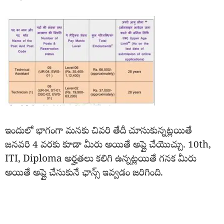
ఇందులో భాగంగా మనకు చివరి తేదీ చూసుకున్నట్లయితే
జనవరి 4 వరకు కూడా మీరు అయితే అప్లై చేయొచ్చు. 10th,
ITI, Diploma అర్హతలు కలిగి ఉన్నట్లయితే గనక మీరు
అయితే అప్లై చేసుకునే ఛాన్స్ ఇవ్వడం జరిగింది.