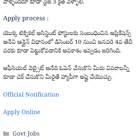
వాళ్ళందరూ కూడా స్టేజ్ 3 కైతే వెళ్ళాలి.
Apply process :
యొక్క టెక్నికల్ అసిస్టెంట్ పోస్టులకు సంబంధించిన అప్లికేషన్స్
అనేవి ఆన్లైన్ విధానంలో డిసెంబర్ 10 నుంచి జనవరి 4వ తేదీ
వరకు కూడా పెట్టుకోవడానికి అవకాశం ఇవ్వడం జరిగింది.
ఆఫీసియల్ వెబ్సైట్ అనేది ఓపెన్ చేసుకొని మీరు వివరాలన్నీ
కూడా చెక్ చేసుకొని మీరైతే హ్యాపీగా అప్లై చేయొచ్చు.
Official Notification
Apply Online
Categories
Govt Jobs