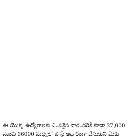
ఈ యొక్క ఉద్యోగాలకు ఎంపికైన వారందరికీ కూడా 37,000
నుంచి 66000 మధ్యలో పోస్ట్ ఆధారంగా చేసుకుని మీకు