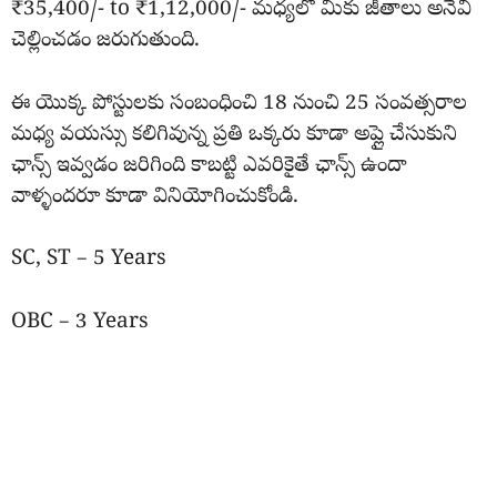
₹35,400/- to ₹1,12,000/- మధ్యలో మీకు జీతాలు అనేవి
చెల్లించడం జరుగుతుంది.
ఈ యొక్క పోస్టులకు సంబంధించి 18 నుంచి 25 సంవత్సరాల
మధ్య వయస్సు కలిగివున్న ప్రతి ఒక్కరు కూడా అప్లై చేసుకుని
ఛాన్స్ ఇవ్వడం జరిగింది కాబట్టి ఎవరికైతే ఛాన్స్ ఉందా
వాళ్ళందరూ కూడా వినియోగించుకోండి.
SC, ST – 5 Years
OBC – 3 Years