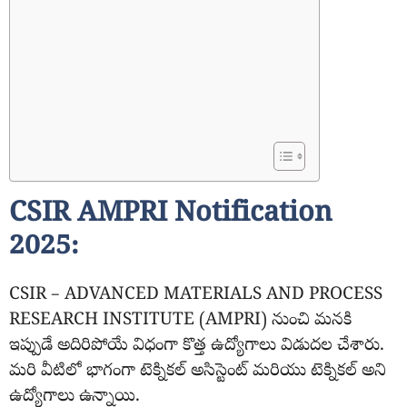
CSIR AMPRI Notification
2025:
CSIR – ADVANCED MATERIALS AND PROCESS
RESEARCH INSTITUTE (AMPRI) నుంచి మనకి
ఇప్పుడే అదిరిపోయే విధంగా కొత్త ఉద్యోగాలు విడుదల చేశారు.
మరి వీటిలో భాగంగా టెక్నికల్ అసిస్టెంట్ మరియు టెక్నికల్ అని
ఉద్యోగాలు ఉన్నాయి.