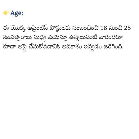
Age:
ఈ యొక్క అప్రెంటిస్ పోస్టులకు సంబంధించి 18 నుంచి 25
సంవత్సరాలు మధ్య వయస్సు ఉన్నటువంటి వారందరూ
కూడా అప్లై చేసుకోవడానికి అవకాశం ఇవ్వడం జరిగింది.