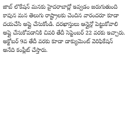
జాబ్ లొకేషన్ మనకు హైదరాబాద్లో ఇవ్వడం జరుగుతుంది
కావున మన తెలుగు రాష్ట్రాలకు చెందిన వారందరూ కూడా
దయచేసి అప్లై చేసుకోండి. దరఖాస్తులు ఆన్లైన్లో పెట్టుకోవాలి
అప్లై చేసుకోవడానికి చివరి తేదీ సెప్టెంబర్ 22 వరకు ఇచ్చారు.
అక్టోబర్ 9వ తేదీ వరకు కూడా డాక్యుమెంట్ వెరిఫికేషన్
అనేది కంప్లీట్ చేస్తారు.