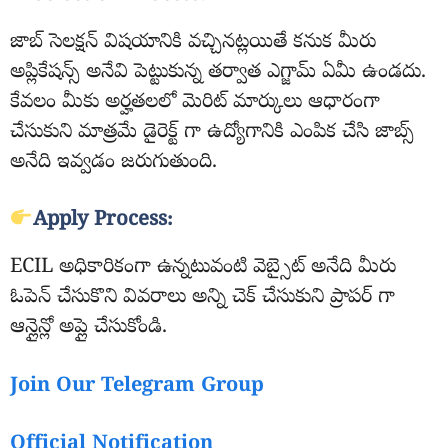
జాబ్ సెలక్షన్ విషయానికి వచ్చినట్లయితే కనుక మీరు
అప్లికేషన్స్ అనేవి పెట్టుకున్న తర్వాత ఎగ్జామ్ ఏమీ ఉండదు.
కేవలం మీకు అర్హతలలో మెరిట్ మార్కులు ఆధారంగా
చేసుకుని మాత్రమే డైరెక్ట్ గా ఉద్యోగానికి ఎంపిక చేసి జాబ్స్
అనేది ఇవ్వడం జరుగుతుంది.
Apply Process:
ECIL అధికారికంగా ఉన్నటువంటి వెబ్సైట్ అనేది మీరు
ఓపెన్ చేసుకొని వివరాలు అన్ని చెక్ చేసుకుని ప్రాపర్ గా
ఆన్లైన్లో అప్లై చేసుకోండి.
Join Our Telegram Group
Official Notification