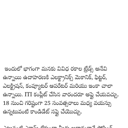
ఇందులో భాగంగా మనకు వివిధ రకాల ట్రేడ్స్ అనేవి
ఉన్నాయి ఉదాహరణకి ఎలక్ట్రానిక్స్ మెకానిక్, ఫిట్టర్,
ఎలక్ట్రిషన్, కంప్యూటర్ ఆపరేటర్ మరియు ఇంకా చాలా
ఉన్నాయి. ITI కంప్లీట్ చేసిన వారందరూ అప్లై చేయవచ్చు.
18 నుంచి గరిష్టంగా 25 సంవత్సరాలు మధ్య వయస్సు
ఉన్నటువంటి కాండిడేట్ సప్లై చేయొచ్చు.