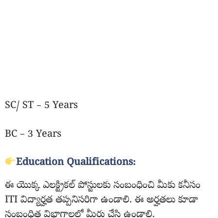
SC/ ST – 5 Years
BC – 3 Years
Education Qualifications:
ఈ యొక్క ఎలక్ట్రికల్ పోస్టులకు సంబంధించి మీకు కనీసం
ITI విద్యార్హత తప్పనిసరిగా ఉండాలి. ఈ అర్హతలు కూడా
సంబంధిత విభాగాలలో మీరు చేసి ఉండాలి.