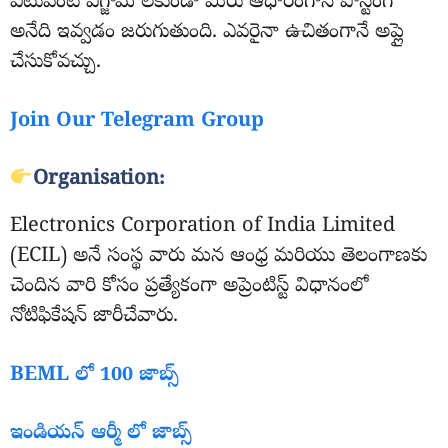
ఎటువంటి ఎగ్జామ్ లేకుండా మీరు ఆధారంగానే పోస్టింగ్
అనేది ఇవ్వడం జరుగుతుంది. ఎవరైనా ఉచితంగానే అప్లై
చేసుకోవచ్చు.
Join Our Telegram Group
Organisation:
Electronics Corporation of India Limited
(ECIL) అనే సంస్థ వారు మన ఆంధ్ర మరియు తెలంగాణకు
చెందిన వారి కోసం ప్రత్యేకంగా అప్రెంటిస్ట్ విధానంలో
నోటిఫికేషన్ జారీచేవారు.
BEML లో 100 జాబ్స్
ఇండియన్ ఆర్మీ లో జాబ్స్