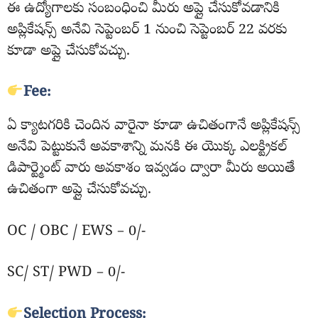
ఈ ఉద్యోగాలకు సంబంధించి మీరు అప్లై చేసుకోవడానికి
అప్లికేషన్స్ అనేవి సెప్టెంబర్ 1 నుంచి సెప్టెంబర్ 22 వరకు
కూడా అప్లై చేసుకోవచ్చు.
Fee:
ఏ క్యాటగరికి చెందిన వారైనా కూడా ఉచితంగానే అప్లికేషన్స్
అనేవి పెట్టుకునే అవకాశాన్ని మనకి ఈ యొక్క ఎలక్ట్రికల్
డిపార్ట్మెంట్ వారు అవకాశం ఇవ్వడం ద్వారా మీరు అయితే
ఉచితంగా అప్లై చేసుకోవచ్చు.
OC / OBC / EWS – 0/-
SC/ ST/ PWD – 0/-
Selection Process: