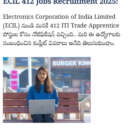
ECIL 412 Jobs Recruitment 2025:
Electronics Corporation of India Limited
(ECIL) నుండి మనకే 412 ITI Trade Apprentice
పోస్టుల కోసం నోటిఫికేషన్ వచ్చింది.. మరి ఈ ఉద్యోగాలకు
సంబంధించిన కంప్లీట్ వివరాలు అనేది తెలుసుకుందాం.