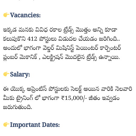
Vacancies:
ఇక్కడ మనకు వివిధ రకాల ట్రేడ్స్ మొత్తం అన్ని కూడా
కలుపుకొని 412 పోస్టులు విడుదల చేయడం జరిగింది..
అందులో భాగంగా వెల్డర్ మిషినిస్ట్ పెయింటర్ కార్పెంటర్
ప్లంబర్ మెకానిక్ , ఎలక్ట్రిషన్ మొదలైన ట్రేడ్స్ ఉన్నాయి.
Salary:
ఈ యొక్క అప్రెంటిస్ పోస్టులకు సెలక్ట్ అయిన వారికి నెలవారి
మీకు ట్రైనింగ్ లో భాగంగా ₹15,000/- జీతం ఇవ్వడం
జరుగుతుంది.
Important Dates: