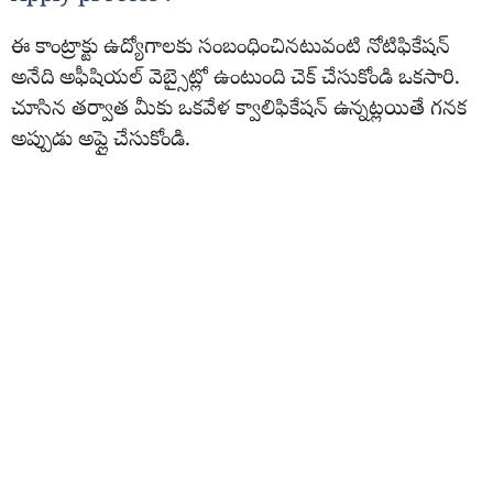
ఈ కాంట్రాక్టు ఉద్యోగాలకు సంబంధించినటువంటి నోటిఫికేషన్
అనేది అఫీషియల్ వెబ్సైట్లో ఉంటుంది చెక్ చేసుకోండి ఒకసారి.
చూసిన తర్వాత మీకు ఒకవేళ క్వాలిఫికేషన్ ఉన్నట్లయితే గనక
అప్పుడు అప్లై చేసుకోండి.