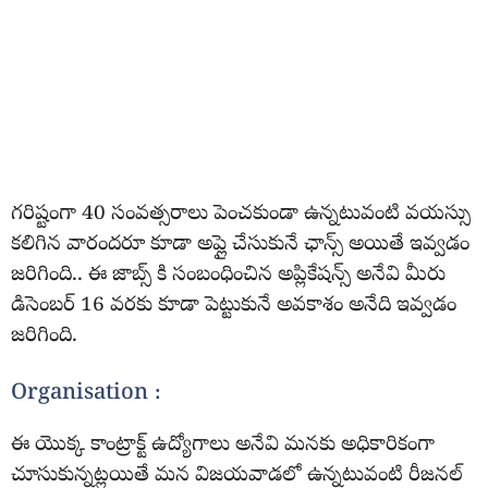
గరిష్టంగా 40 సంవత్సరాలు పెంచకుండా ఉన్నటువంటి వయస్సు
కలిగిన వారందరూ కూడా అప్లై చేసుకునే ఛాన్స్ అయితే ఇవ్వడం
జరిగింది.. ఈ జాబ్స్ కి సంబంధించిన అప్లికేషన్స్ అనేవి మీరు
డిసెంబర్ 16 వరకు కూడా పెట్టుకునే అవకాశం అనేది ఇవ్వడం
జరిగింది.
Organisation :
ఈ యొక్క కాంట్రాక్ట్ ఉద్యోగాలు అనేవి మనకు అధికారికంగా
చూసుకున్నట్లయితే మన విజయవాడలో ఉన్నటువంటి రీజనల్