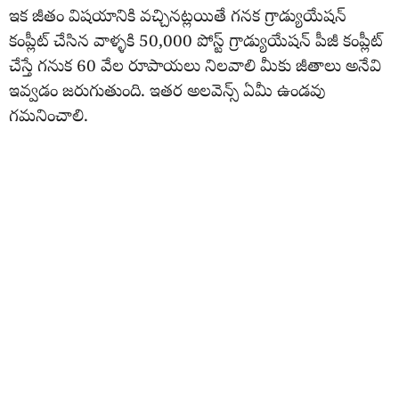
ఇక జీతం విషయానికి వచ్చినట్లయితే గనక గ్రాడ్యుయేషన్
కంప్లీట్ చేసిన వాళ్ళకి 50,000 పోస్ట్ గ్రాడ్యుయేషన్ పీజీ కంప్లీట్
చేస్తే గనుక 60 వేల రూపాయలు నిలవాలి మీకు జీతాలు అనేవి
ఇవ్వడం జరుగుతుంది. ఇతర అలవెన్స్ ఏమీ ఉండవు
గమనించాలి.