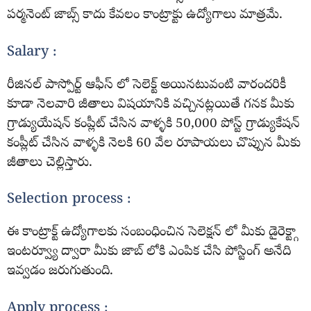
పర్మనెంట్ జాబ్స్ కాదు కేవలం కాంట్రాక్టు ఉద్యోగాలు మాత్రమే.
Salary :
రీజినల్ పాస్పోర్ట్ ఆఫీస్ లో సెలెక్ట్ అయినటువంటి వారందరికీ
కూడా నెలవారి జీతాలు విషయానికి వచ్చినట్లయితే గనక మీకు
గ్రాడ్యుయేషన్ కంప్లీట్ చేసిన వాళ్ళకి 50,000 పోస్ట్ గ్రాడ్యుకేషన్
కంప్లీట్ చేసిన వాళ్ళకి నెలకి 60 వేల రూపాయలు చొప్పున మీకు
జీతాలు చెల్లిస్తారు.
Selection process :
ఈ కాంట్రాక్ట్ ఉద్యోగాలకు సంబంధించిన సెలెక్షన్ లో మీకు డైరెక్ట్గా
ఇంటర్వ్యూ ద్వారా మీకు జాబ్ లోకి ఎంపిక చేసి పోస్టింగ్ అనేది
ఇవ్వడం జరుగుతుంది.
Apply process :