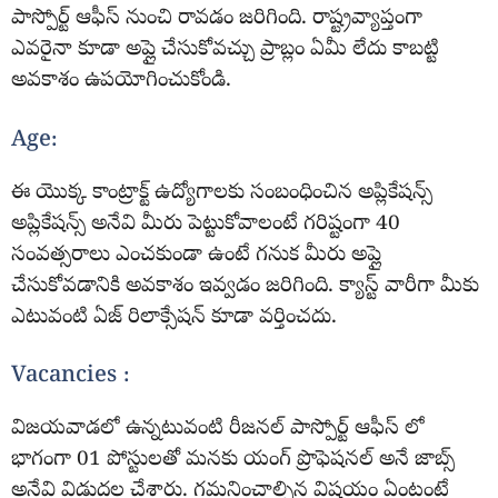
పాస్పోర్ట్ ఆఫీస్ నుంచి రావడం జరిగింది. రాష్ట్రవ్యాప్తంగా
ఎవరైనా కూడా అప్లై చేసుకోవచ్చు ప్రాబ్లం ఏమీ లేదు కాబట్టి
అవకాశం ఉపయోగించుకోండి.
Age:
ఈ యొక్క కాంట్రాక్ట్ ఉద్యోగాలకు సంబంధించిన అప్లికేషన్స్
అప్లికేషన్స్ అనేవి మీరు పెట్టుకోవాలంటే గరిష్టంగా 40
సంవత్సరాలు ఎంచకుండా ఉంటే గనుక మీరు అప్లై
చేసుకోవడానికి అవకాశం ఇవ్వడం జరిగింది. క్యాస్ట్ వారీగా మీకు
ఎటువంటి ఏజ్ రిలాక్సేషన్ కూడా వర్తించదు.
Vacancies :
విజయవాడలో ఉన్నటువంటి రీజనల్ పాస్పోర్ట్ ఆఫీస్ లో
భాగంగా 01 పోస్టులతో మనకు యంగ్ ప్రొఫెషనల్ అనే జాబ్స్
అనేవి విడుదల చేశారు. గమనించాల్సిన విషయం ఏంటంటే