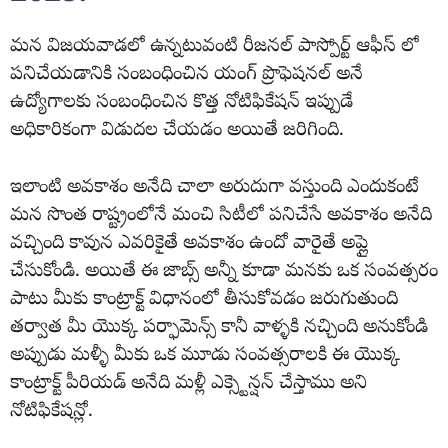
మన విజయవాడలో ఉన్నటువంటి రీజనల్ పాస్పోర్ట్ ఆఫీస్ లో
పనిచేయడానికి సంబంధించిన యంగ్ ప్రొఫెషనల్ అనే
ఉద్యోగాలకు సంబంధించిన కొత్త నోటిఫికేషన్ ఇప్పుడే
అధికారికంగా విడుదల చేయడం అయితే జరిగింది.
ఇలాంటి అవకాశం అనేది చాలా అరుదుగా వస్తుంది ఎందుకంటే
మన సొంత రాష్ట్రంలోనే మంచి సిటీలో పనిచేసే అవకాశం అనేది
వచ్చింది కావున ఎవరికైతే అవకాశం ఉందో వారైతే అప్లై
చేసుకోండి. అయితే ఈ జాబ్స్ అన్నీ కూడా మనకు ఒక సంవత్సరం
పాటు మీకు కాంట్రాక్ట్ విధానంలో తీసుకోవడం జరుగుతుంది
తర్వాత మీ యొక్క పర్ఫామెన్స్ కానీ వాళ్ళకి నచ్చింది అనుకోండి
అప్పుడు మళ్ళీ మీకు ఒక మూడు సంవత్సరాలకి ఈ యొక్క
కాంట్రాక్ట్ పీరియడ్ అనేది మళ్లీ ఎక్స్టెన్షన్ చేస్తాము అని
నోటిఫికేషన్లో.