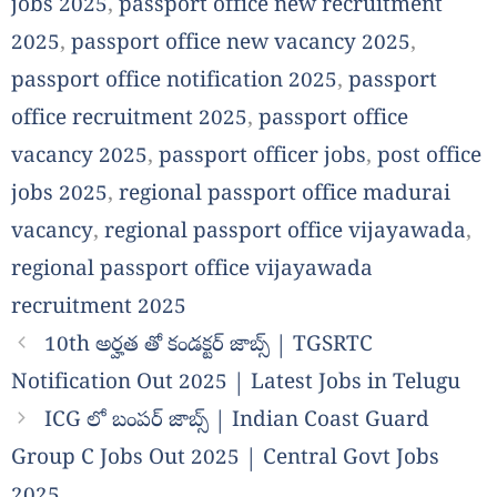
jobs 2025
,
passport office new recruitment
2025
,
passport office new vacancy 2025
,
passport office notification 2025
,
passport
office recruitment 2025
,
passport office
vacancy 2025
,
passport officer jobs
,
post office
jobs 2025
,
regional passport office madurai
vacancy
,
regional passport office vijayawada
,
regional passport office vijayawada
recruitment 2025
10th అర్హత తో కండక్టర్ జాబ్స్ | TGSRTC
Notification Out 2025 | Latest Jobs in Telugu
ICG లో బంపర్ జాబ్స్ | Indian Coast Guard
Group C Jobs Out 2025 | Central Govt Jobs
2025