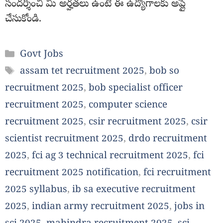
సందర్శించి మీ అర్హతలు ఉంటే ఈ ఉద్యోగాలకు అప్లై
చేసుకోండి.
Categories
Govt Jobs
Tags
assam tet recruitment 2025
,
bob so
recruitment 2025
,
bob specialist officer
recruitment 2025
,
computer science
recruitment 2025
,
csir recruitment 2025
,
csir
scientist recruitment 2025
,
drdo recruitment
2025
,
fci ag 3 technical recruitment 2025
,
fci
recruitment 2025 notification
,
fci recruitment
2025 syllabus
,
ib sa executive recruitment
2025
,
indian army recruitment 2025
,
jobs in