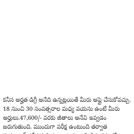
కనీస అర్హత డిగ్రీ అనేది ఉన్నట్లయితే మీరు అప్లై చేసుకోవచ్చు.
18 నుంచి 30 సంవత్సరాల మధ్య వయసు ఉంటే మీరు
అర్హులు.47,600/- వరకు జీతాలు అనేవి ఇవ్వడం
జరుగుతుంది. ముందుగా పరీక్ష ఉంటుంది తర్వాత