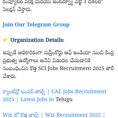
కంప్యూటర్ పరీక్ష మరియు ఇంటర్వ్యూ పెట్టి 3 దశలలో
సెలక్షన్ చేస్తారు.
Join Our Telegram Group
Organization Details:
ఇప్పుడే అధికారికంగా సుప్రీంకోర్టు ఆఫ్ ఇండియా నుంచి కేంద్ర
ప్రభుత్వ ఉద్యోగాలు అనేవి విడుదల చేయడానికి
సంబంధించిన కొత్త SCI Jobs Recruitment 2025 జారీ
చేశారు.
క్యాంటీన్లో బంపర్ జాబ్స్ | CAE Jobs Recruitment
2025 | Latest Jobs in
Telugu
Wiz లో కొత్త జాబ్స్ | Wiz Recruitment 2025 |