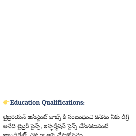
Education Qualifications:
లైబ్రరియన్ అసిస్టెంట్ జాబ్స్ కి సంబంధించి కనీసం నీకు డిగ్రీ
అనేది లైబ్రరీ సైన్స్, ఇన్ఫర్మేషన్ సైన్స్ చేసినటువంటి