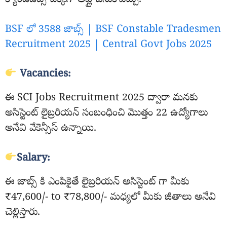
క్యాండిడేట్స్ చక్కగా అప్లై చేసుకోవచ్చు.
BSF లో 3588 జాబ్స్ | BSF Constable Tradesmen
Recruitment 2025 | Central Govt Jobs 2025
Vacancies:
ఈ SCI Jobs Recruitment 2025 ద్వారా మనకు
అసిస్టెంట్ లైబ్రరియన్ సంబంధించి మొత్తం 22 ఉద్యోగాలు
అనేవి వేకెన్సీస్ ఉన్నాయి.
Salary:
ఈ జాబ్స్ కి ఎంపికైతే లైబ్రరియన్ అసిస్టెంట్ గా మీకు
₹47,600/- to ₹78,800/- మధ్యలో మీకు జీతాలు అనేవి
చెల్లిస్తారు.