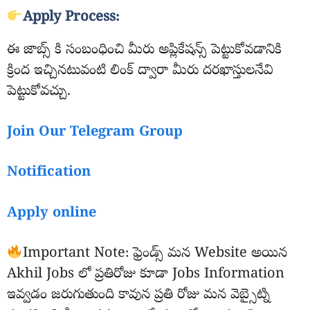
Apply Process:
ఈ జాబ్స్ కి సంబంధించి మీరు అప్లికేషన్స్ పెట్టుకోవడానికి
క్రింద ఇచ్చినటువంటి లింక్ ద్వారా మీరు దరఖాస్తులనేవి
పెట్టుకోవచ్చు.
Join Our Telegram Group
Notification
Apply online
Important Note: ఫ్రెండ్స్ మన Website అయిన
Akhil Jobs లో ప్రతిరోజు కూడా Jobs Information
ఇవ్వడం జరుగుతుంది కావున ప్రతి రోజు మన వెబ్సైట్ని