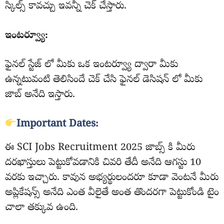
స్కిల్స్ కావచ్చు ఇవన్నీ చెక్ చేస్తారు.
ఇంటర్వ్యూ:
ఫైనల్ స్టేజ్ లో మీకు ఒక ఇంటర్వ్యూ ద్వారా మీకు
ఉన్నటువంటి తెలిసిందే చెక్ చేసి ఫైనల్ డెసిషన్ లో మీకు
జాబ్ అనేది ఇస్తారు.
Important Dates:
ఈ SCI Jobs Recruitment 2025 జాబ్స్ కి మీరు
దరఖాస్తులు పెట్టుకోవడానికి చివరి తేదీ అనేది ఆగస్టు 10
వరకు ఇచ్చారు. కావున అభ్యర్థులందరూ కూడా వెంటనే మీరు
అప్లికేషన్స్ అనేది ఎంత వీలైతే అంత తొందరగా పెట్టుకోండి టైం
చాలా తక్కువ ఉంది.