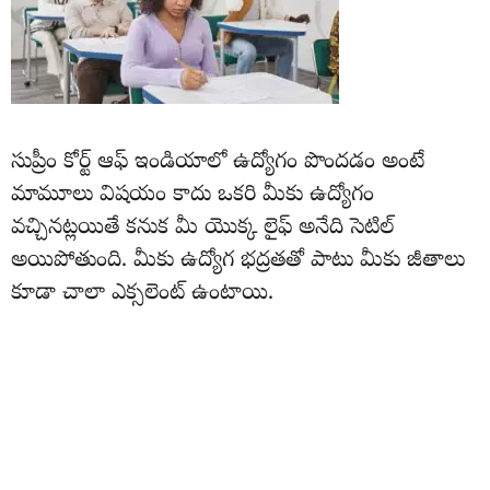
సుప్రీం కోర్ట్ ఆఫ్ ఇండియాలో ఉద్యోగం పొందడం అంటే
మామూలు విషయం కాదు ఒకరి మీకు ఉద్యోగం
వచ్చినట్లయితే కనుక మీ యొక్క లైఫ్ అనేది సెటిల్
అయిపోతుంది. మీకు ఉద్యోగ భద్రతతో పాటు మీకు జీతాలు
కూడా చాలా ఎక్సలెంట్ ఉంటాయి.