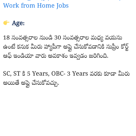
Work from Home Jobs
Age:
18 సంవత్సరాల నుండి 30 సంవత్సరాల మధ్య వయసు
ఉంటే కనుక మీరు హ్యాపీగా అప్లై చేసుకోవడానికి సుప్రీం కోర్ట్
ఆఫ్ ఇండియా వారు అవకాశం ఇవ్వడం జరిగింది.
SC, ST కి 5 Years, OBC- 3 Years వరకు కూడా మీరు
అయితే అప్లై చేసుకోవచ్చు.