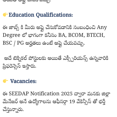
అయితే అప్లై చేసుకోవచ్చు.
Education Qualifications:
ఈ జాబ్స్ కి మీరు అప్లై చేసుకోవడానికి సంబంధించి Any
Degree లో భాగంగా కనీసం BA, BCOM, BTECH,
BSC / PG అర్హతలు ఉంటే అప్లై చేయవచ్చు.
అదే టెక్నికల్ పోస్టులకు అయితే ఎక్స్పీరియన్స్ ఉన్నవారికి
ప్రిఫరెన్సెస్ ఇస్తారు.
Vacancies:
ఈ SEEDAP Notification 2025 ద్వారా మనకు జిల్లా
మేనేజర్ అనే ఉద్యోగాలను ఆఫీసర్గా 19 వేకెన్సీస్ తో భర్తీ
చేస్తున్నారు.