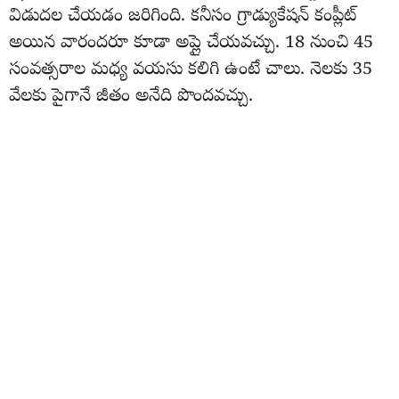
విడుదల చేయడం జరిగింది. కనీసం గ్రాడ్యుకేషన్ కంప్లీట్
అయిన వారందరూ కూడా అప్లై చేయవచ్చు. 18 నుంచి 45
సంవత్సరాల మధ్య వయసు కలిగి ఉంటే చాలు. నెలకు 35
వేలకు పైగానే జీతం అనేది పొందవచ్చు.