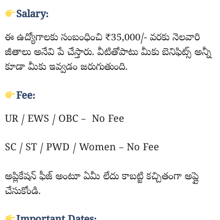
Salary:
ఈ ఉద్యోగాలకు సంబంధించి ₹35,000/- వరకు నెలవారి
జీతాలు అనేవి పే చేస్తారు. వీటితోపాటు మీకు బెనిఫిట్స్ అన్నీ
కూడా మీకు ఇవ్వడం జరుగుతుంది.
Fee:
UR / EWS / OBC – No Fee
SC / ST / PWD / Women – No Fee
అప్లికేషన్ ఫీజ్ అంటూ ఏమీ లేదు కాబట్టి కచ్చితంగా అప్లై
చేసుకోండి.