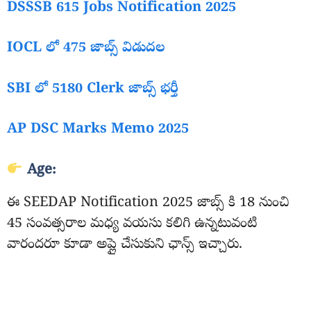
DSSSB 615 Jobs Notification 2025
IOCL లో 475 జాబ్స్ విడుదల
SBI లో 5180 Clerk జాబ్స్ భర్తీ
AP DSC Marks Memo 2025
Age:
ఈ SEEDAP Notification 2025 జాబ్స్ కి 18 నుంచి
45 సంవత్సరాల మధ్య వయసు కలిగి ఉన్నటువంటి
వారందరూ కూడా అప్లై చేసుకుని ఛాన్స్ ఇచ్చారు.