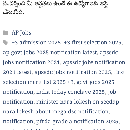
సందర్శించి మీ అర్హతలు ఉంటే ఈ ఉద్యోగాలకు అప్లై
చేసుకోండి.
Categories
AP Jobs
Tags
+3 admission 2025
,
+3 first selection 2025
,
ap govt jobs 2025 notification latest
,
apssdc
jobs notification 2021
,
apssdc jobs notification
2021 latest
,
apssdc jobs notification 2025
,
first
selection merit list 2025 +3
,
govt jobs 2025
notification
,
india today conclave 2025
,
job
notification
,
minister nara lokesh on seedap
,
nara lokesh about mega dsc notification
,
notification
,
pfrda grade a notification 2025
,