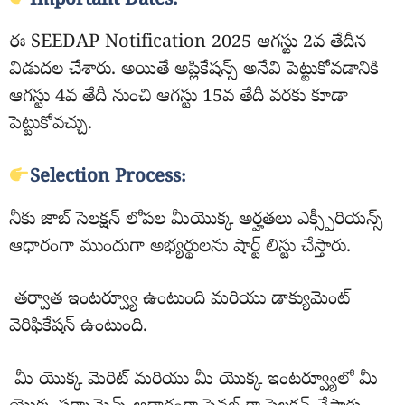
Important Dates:
ఈ SEEDAP Notification 2025 ఆగస్టు 2వ తేదీన
విడుదల చేశారు. అయితే అప్లికేషన్స్ అనేవి పెట్టుకోవడానికి
ఆగస్టు 4వ తేదీ నుంచి ఆగస్టు 15వ తేదీ వరకు కూడా
పెట్టుకోవచ్చు.
Selection Process:
నీకు జాబ్ సెలక్షన్ లోపల మీయొక్క అర్హతలు ఎక్స్పీరియన్స్
ఆధారంగా ముందుగా అభ్యర్థులను షార్ట్ లిస్టు చేస్తారు.
తర్వాత ఇంటర్వ్యూ ఉంటుంది మరియు డాక్యుమెంట్
వెరిఫికేషన్ ఉంటుంది.
మీ యొక్క మెరిట్ మరియు మీ యొక్క ఇంటర్వ్యూలో మీ