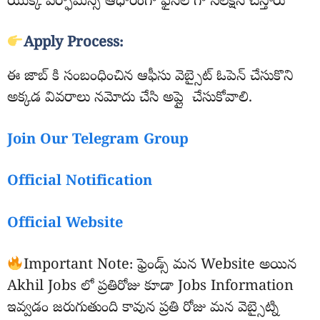
యొక్క పర్ఫామెన్స్ ఆధారంగా ఫైనల్ గా సెలక్షన్ చేస్తారు
Apply Process:
ఈ జాబ్ కి సంబంధించిన ఆఫీసు వెబ్సైట్ ఓపెన్ చేసుకొని
అక్కడ వివరాలు నమోదు చేసి అప్లై చేసుకోవాలి.
Join Our Telegram Group
Official Notification
Official Website
Important Note: ఫ్రెండ్స్ మన Website అయిన
Akhil Jobs లో ప్రతిరోజు కూడా Jobs Information
ఇవ్వడం జరుగుతుంది కావున ప్రతి రోజు మన వెబ్సైట్ని