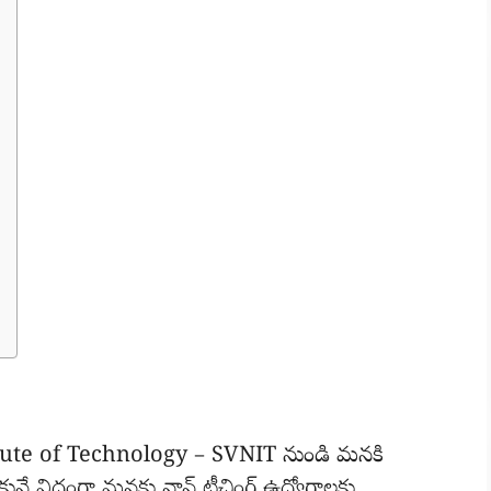
tute of Technology – SVNIT నుండి మనకి
కునే విధంగా మనకు నాన్ టీచింగ్ ఉద్యోగాలకు