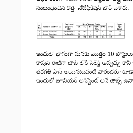
సంబంధించిన కొత్త నోటిఫికేషన్ జారీ చేశారు.
ఇందులో భాగంగా మనకు మొత్తం 10 పోస్టులు ఉ
కావున ఈజీగా జాబ్ లోకి సెలెక్ట్ అవ్వచ్చు కానీ
తరగతి పాస్ అయినటువంటి వారందరూ కూడా హ్య
ఇందులో జూనియర్ అసిస్టెంట్ అనే జాబ్స్ ఉన్న