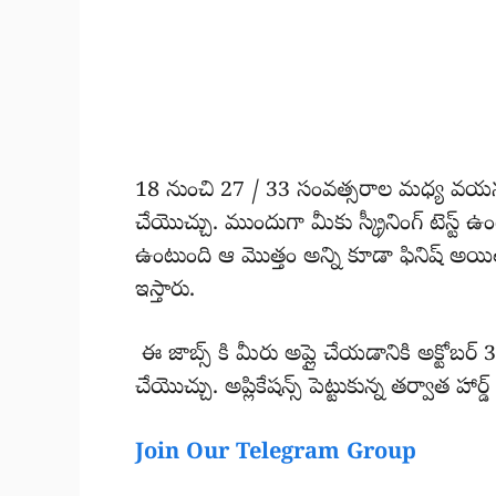
18 నుంచి 27 / 33 సంవత్సరాల మధ్య వయస
చేయొచ్చు. ముందుగా మీకు స్క్రీనింగ్ టెస్ట్ 
ఉంటుంది ఆ మొత్తం అన్ని కూడా ఫినిష్ అయితే 
ఇస్తారు.
ఈ జాబ్స్ కి మీరు అప్లై చేయడానికి అక్టోబ
చేయొచ్చు. అప్లికేషన్స్ పెట్టుకున్న తర్వాత హార
Join Our Telegram Group