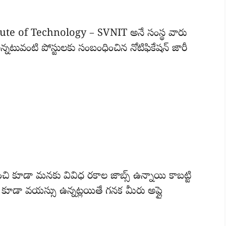
ute of Technology – SVNIT అనే సంస్థ వారు
్నటువంటి పోస్టులకు సంబంధించిన నోటిఫికేషన్ జారీ
చి కూడా మనకు వివిధ రకాల జాబ్స్ ఉన్నాయి కాబట్టి
3 కూడా వయస్సు ఉన్నట్లయితే గనక మీరు అప్లై