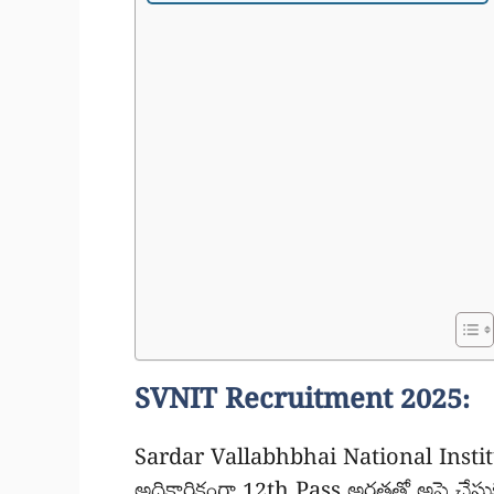
SVNIT Recruitment 2025:
Sardar Vallabhbhai National Insti
అధికారికంగా 12th Pass అర్హతతో అప్లై చేసు