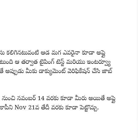
ు కలిగినటువంటి ఆడ మగ ఎవరైనా కూడా అప్లై
ఉంటుంది ఆ తర్వాత టైపింగ్ టెస్ట్ మరియు ఇంటర్వ్యూ
అప్పుడు మీకు డాక్యుమెంట్ వెరిఫికేషన్ చేసి జాబ్
ర్ 3 నుంచి నవంబర్ 14 వరకు కూడా మీరు అయితే అప్లై
్డ్ కాపీని Nov 21వ తేదీ వరకు కూడా పెట్టొచ్చు.