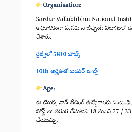
Organisation:
Sardar Vallabhbhai National Instit
అధికారికంగా మనకు నాటిచ్చింగ్ విభాగంలో ఉన
చేశారు.
రైల్వేలో 5810 జాబ్స్
10th అర్హతతో బంపర్ జాబ్స్
Age:
ఈ యొక్క నాన్ టీచింగ్ ఉద్యోగాలకు సంబంధిం
పోస్ట్ నా తరంగ చేసుకుని 18 నుంచి 27 / 3
చేయొచ్చు.