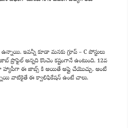
న్నాయి. ఇవన్నీ కూడా మనకు గ్రూప్ – C పోస్టులు
 జాబ్ ప్రొఫైల్ అన్నది కొంచెం కష్టంగానే ఉంటుంది. 12వ
ాపీగా ఈ జాబ్స్ కి అయితే అప్లై చేయొచ్చు. అంటే
ాయి వాటికైతే ఈ క్వాలిఫికేషన్ ఉంటే చాలు.