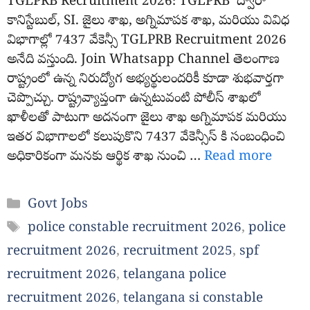
TGLPRB Recruitment 2026: TGLPRB ద్వారా
కానిస్టేబుల్, SI. జైలు శాఖ, అగ్నిమాపక శాఖ, మరియు వివిధ
విభాగాల్లో 7437 వేకెన్సీ TGLPRB Recruitment 2026
అనేది వస్తుంది. Join Whatsapp Channel తెలంగాణ
రాష్ట్రంలో ఉన్న నిరుద్యోగ అభ్యర్థులందరికీ కూడా శుభవార్తగా
చెప్పొచ్చు. రాష్ట్రవ్యాప్తంగా ఉన్నటువంటి పోలీస్ శాఖలో
ఖాళీలతో పాటుగా అదనంగా జైలు శాఖ అగ్నిమాపక మరియు
ఇతర విభాగాలలో కలుపుకొని 7437 వేకెన్సీస్ కి సంబంధించి
అధికారికంగా మనకు ఆర్థిక శాఖ నుంచి …
Read more
Categories
Govt Jobs
Tags
police constable recruitment 2026
,
police
recruitment 2026
,
recruitment 2025
,
spf
recruitment 2026
,
telangana police
recruitment 2026
,
telangana si constable