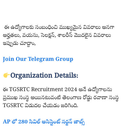
ఈ ఉద్యోగాలకు సంబంధించి ముఖ్యమైన వివరాలు అనగా
అర్హతలు, వయసు, సెలక్షన్, శాలరీస్ మొదలైన వివరాలు
ఇప్పుడు చూద్దాం,
Join Our Telegram Group
Organization Details:
ఈ TGSRTC Recruitment 2024 అనే ఉద్యోగాలను
ప్రముఖ సంస్థ అయినటువంటి తెలంగాణ రోడ్డు రవాణా సంస్థ
TGSRTC విడుదల చేయడం జరిగింది.
AP లో 280 సివిల్ అసిస్టెంట్ సర్జన్ జాబ్స్