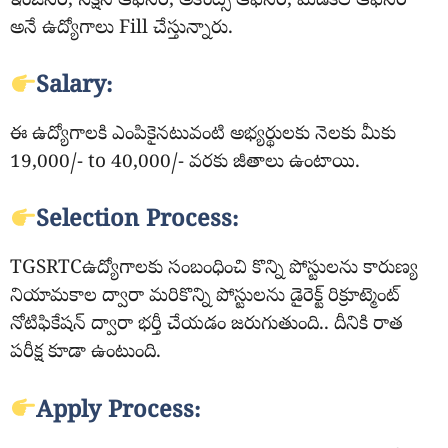
ఇంజనీర్, సెక్షన్ ఆఫీసర్, అకౌంట్స్ ఆఫీసర్, మెడికల్ ఆఫీసర్
అనే ఉద్యోగాలు Fill చేస్తున్నారు.
Salary:
ఈ ఉద్యోగాలకి ఎంపికైనటువంటి అభ్యర్థులకు నెలకు మీకు
19,000/- to 40,000/- వరకు జీతాలు ఉంటాయి.
Selection Process:
TGSRTCఉద్యోగాలకు సంబంధించి కొన్ని పోస్టులను కారుణ్య
నియామకాల ద్వారా మరికొన్ని పోస్టులను డైరెక్ట్ రిక్రూట్మెంట్
నోటిఫికేషన్ ద్వారా భర్తీ చేయడం జరుగుతుంది.. దీనికి రాత
పరీక్ష కూడా ఉంటుంది.
Apply Process: