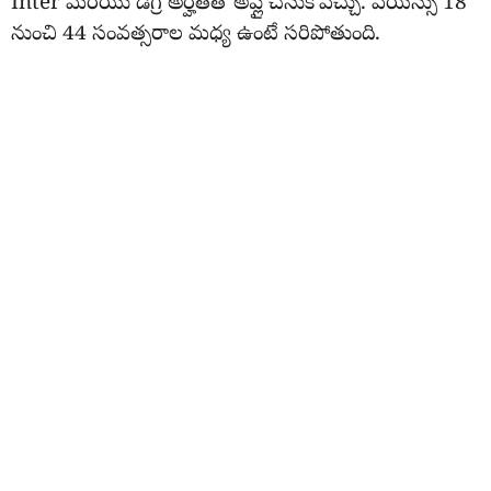
Inter మరియు డిగ్రీ అర్హతతో అప్లై చేసుకోవచ్చు. వయస్సు 18
నుంచి 44 సంవత్సరాల మధ్య ఉంటే సరిపోతుంది.