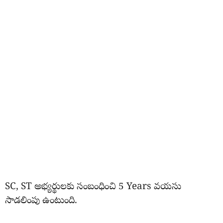
SC, ST అభ్యర్థులకు సంబంధించి 5 Years వయసు
సాడలింపు ఉంటుంది.