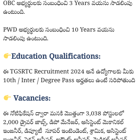
OBC అభ్యర్థులకు సంబంధించి 3 Years వయసు సాడలింపు
ఉంటుంది.
PWD అభ్యర్థులకు సంబంధించి 10 Years వయసు
సాడలింపు ఉంటుంది.
Education Qualifications:
ఈ TGSRTC Recruitment 2024 అనే ఉద్యోగాలకు మీకు
10th / Inter / Degree Pass అర్హతలు ఉంటే సరిపోతుంది
Vacancies:
ఈ నోటిఫికేషన్ ద్వారా మనకి మొత్తంగా 3,038 పోస్టులలో
2,000 డ్రైవర్ జాబ్స్, డిపో మేనేజర్, అసిస్టెంట్ మెకానికల్
ఇంజనీర్, డిప్యూటీ సూపర్ ఇంటెండెంట్, శ్రామిక, అసిస్టెంట్