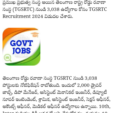
ప్రముఖ ప్రభుత్వ సంస్థ అయిన తెలంగాణ రాష్ట్ర రోడ్డు రవాణా
సంస్థ (TGSRTC) నుండి 3,038 ఉద్యోగాల కోసం TGSRTC
Recruitment 2024 విడుదల చేశారు.
తెలంగాణ రోడ్డు రవాణా సంస్థ TGSRTC నుండి 3,038
పోస్టులకు నోటిఫికేషన్ రాబోతుంది. ఇందులో 2,000 డ్రైవర్
జాబ్స్, డిపో మేనేజర్, అసిస్టెంట్ మెకానికల్ ఇంజనీర్, డిప్యూటీ
సూపర్ ఇంటెండెంట్, శ్రామిక, అసిస్టెంట్ ఇంజనీర్, సెక్షన్ ఆఫీసర్,
అకౌంట్స్ ఆఫీసర్, మెడికల్ ఆఫీసర్ ఉద్యోగాలు ఉన్నాయి. 10th,