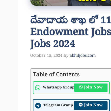
దేవాదాయ శాఖ లో 111
Endowment Jobs 
Jobs 2024
October 15, 2024
by
akhiljobs.com
Table of Contents
Join Now
WhatsApp Group
Join Now
Telegram Group