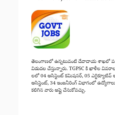
తెలంగాణలో ఉన్నటువంటి దేవాదాయ శాఖలో పనిచ
విడుదల చేస్తున్నారు. TGPSC కి ఖాళీల వివర
లలో 04 అసిస్టెంట్ కమిషనర్, 05 ఎగ్జిక్యూటివ్ 
అసిస్టెంట్, 34 ఇంజనీరింగ్ విభాగంలో ఉద్యో
కలిగిన వారు అప్లై చేసుకోవచ్చు.