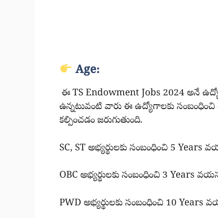
Age:
ఈ TS Endowment Jobs 2024 అనే ఉద్యోగ
ఉన్నటువంటి వారు ఈ ఉద్యోగాలకు సంబంధించి ద
కల్పించడం జరుగుతుంది.
SC, ST అభ్యర్థులకు సంబంధించి 5 Years వ
OBC అభ్యర్థులకు సంబంధించి 3 Years వయస
PWD అభ్యర్థులకు సంబంధించి 10 Years వ