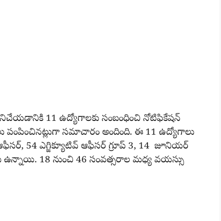
ేయడానికి 11 ఉద్యోగాలకు సంబంధించి నోటిఫికేషన్
ాలు పంపించినట్లుగా సమాచారం అందింది. ఈ 11 ఉద్యోగాలు
ఆఫీసర్, 54 ఎగ్జిక్యూటివ్ ఆఫీసర్ గ్రూప్ 3, 14 జూనియర్
గాలు ఉన్నాయి. 18 నుంచి 46 సంవత్సరాల మధ్య వయస్సు