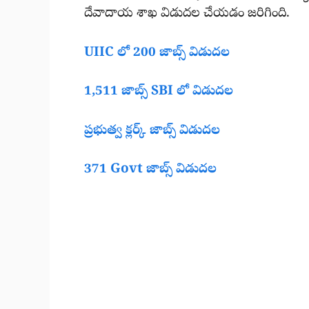
దేవాదాయ శాఖ విడుదల చేయడం జరిగింది.
UIIC లో 200 జాబ్స్ విడుదల
1,511 జాబ్స్ SBI లో విడుదల
ప్రభుత్వ క్లర్క్ జాబ్స్ విడుదల
371 Govt జాబ్స్ విడుదల