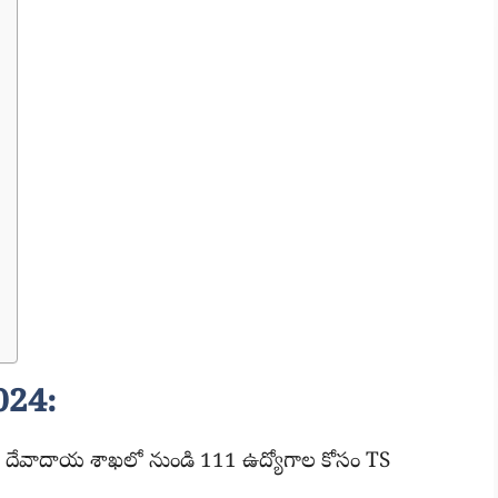
024:
ణ దేవాదాయ శాఖలో నుండి 111 ఉద్యోగాల కోసం TS
.