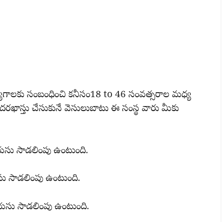
ాలకు సంబంధించి కనీసం18 to 46 సంవత్సరాల మధ్య
రఖాస్తు చేసుకునే వెసులుబాటు ఈ సంస్థ వారు మీకు
యసు సాడలింపు ఉంటుంది.
ు సాడలింపు ఉంటుంది.
యసు సాడలింపు ఉంటుంది.