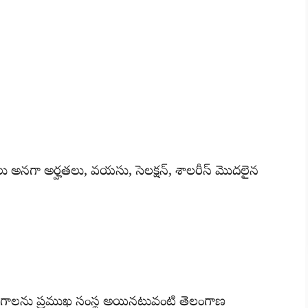
 అనగా అర్హతలు, వయసు, సెలక్షన్, శాలరీస్ మొదలైన
ాలను ప్రముఖ సంస్థ అయినటువంటి తెలంగాణ