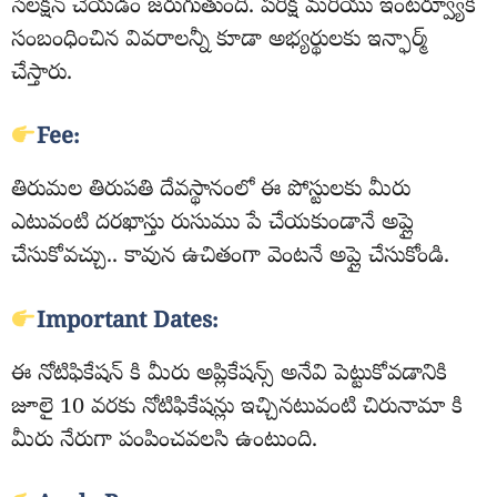
సెలక్షన్ చేయడం జరుగుతుంది. పరీక్ష మరియు ఇంటర్వ్యూకి
సంబంధించిన వివరాలన్నీ కూడా అభ్యర్థులకు ఇన్ఫార్మ్
చేస్తారు.
Fee:
తిరుమల తిరుపతి దేవస్థానంలో ఈ పోస్టులకు మీరు
ఎటువంటి దరఖాస్తు రుసుము పే చేయకుండానే అప్లై
చేసుకోవచ్చు.. కావున ఉచితంగా వెంటనే అప్లై చేసుకోండి.
Important Dates:
ఈ నోటిఫికేషన్ కి మీరు అప్లికేషన్స్ అనేవి పెట్టుకోవడానికి
జూలై 10 వరకు నోటిఫికేషన్లు ఇచ్చినటువంటి చిరునామా కి
మీరు నేరుగా పంపించవలసి ఉంటుంది.