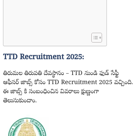
TTD Recruitment 2025:
తిరుమల తిరుపతి దేవస్థానం – TTD నుండి ఫుడ్ సేఫ్టీ
ఆఫీసర్ జాబ్స్ కోసం TTD Recruitment 2025 వచ్చింది.
ఈ జాబ్స్ కి సంబంధించిన వివరాలు క్షుణ్ణంగా
తెలుసుకుందాం.