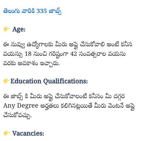
తెలుగు వారికి 335 జాబ్స్
Age:
ఈ నువ్వు ఉద్యోగాలకు మీరు అప్లై చేసుకోవాలి అంటే కనీస
వయస్సు 18 నుంచి గరిష్టంగా 42 సంవత్సరాల వయసు
వరకు అవకాశం ఇచ్చారు.
Education Qualifications:
ఈ జాబ్స్ కి మీరు అప్లై చేసుకోవాలంటే కనీసం మీ దగ్గర
Any Degree అర్హతలు కలిగినట్లయితే మీరు వెంటనే అప్లై
చేసుకోవచ్చు.
Vacancies: