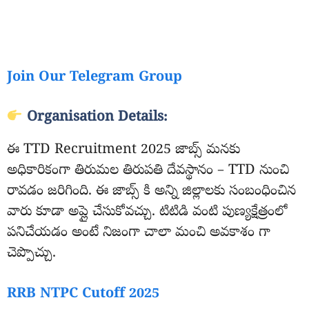
Join Our Telegram Group
Organisation Details:
ఈ TTD Recruitment 2025 జాబ్స్ మనకు
అధికారికంగా తిరుమల తిరుపతి దేవస్థానం – TTD నుంచి
రావడం జరిగింది. ఈ జాబ్స్ కి అన్ని జిల్లాలకు సంబంధించిన
వారు కూడా అప్లై చేసుకోవచ్చు. టిటిడి వంటి పుణ్యక్షేత్రంలో
పనిచేయడం అంటే నిజంగా చాలా మంచి అవకాశం గా
చెప్పొచ్చు.
RRB NTPC Cutoff 2025