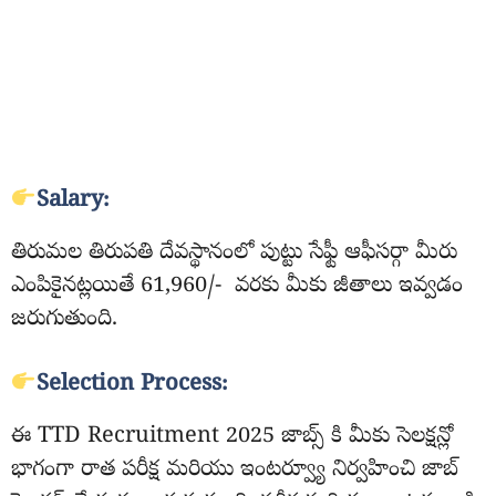
Salary:
తిరుమల తిరుపతి దేవస్థానంలో పుట్టు సేఫ్టీ ఆఫీసర్గా మీరు
ఎంపికైనట్లయితే 61,960/- వరకు మీకు జీతాలు ఇవ్వడం
జరుగుతుంది.
Selection Process:
ఈ TTD Recruitment 2025 జాబ్స్ కి మీకు సెలక్షన్లో
భాగంగా రాత పరీక్ష మరియు ఇంటర్వ్యూ నిర్వహించి జాబ్