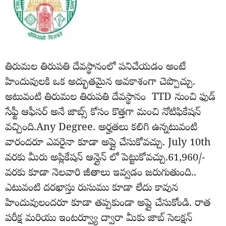
తిరుమల తిరుపతి దేవస్థానంలో పనిచేయడం అంటే
హిందువులకి ఒక అద్భుతమైన అవకాశంగా చెప్పొచ్చు.
అటువంటి తిరుమల తిరుపతి దేవస్థానం TTD నుంచి ఫుడ్
సేఫ్టీ ఆఫీసర్ అనే జాబ్స్ కోసం కొత్తగా మంచి నోటిఫికేషన్
వచ్చింది.Any Degree. అర్హతలు కలిగి ఉన్నటువంటి
వారందరూ ఎవరైనా కూడా అప్లై చేసుకోవచ్చు. July 10th
వరకు మీరు అప్లికేషన్ ఆన్లైన్ లో పెట్టుకోవచ్చు.61,960/-
వరకు కూడా నెలవారి జీతాలు ఇవ్వడం జరుగుతుంది..
ఎటువంటి దరఖాస్తు రుసుము కూడా లేదు కావున
హిందువులందరూ కూడా తప్పకుండా అప్లై చేసుకోండి. రాత
పరీక్ష మరియు ఇంటర్వ్యూ ద్వారా మీకు జాబ్ సెలక్షన్