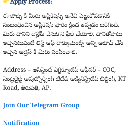
Apply Process:
ఈ జాబ్స్ కి మీరు అప్లికేషన్స్ అనేవి పెట్టుకోవడానికి
సంబంధించిన అప్లికేషన్ ఫారం క్రింద ఇవ్వడం జరిగింది.
మీరు దానిని డౌన్లోడ్ చేసుకొని ఫిల్ చేయాలి. దానితోపాటు
ఇచ్చినటువంటి లిస్ట్ ఆఫ్ డాక్యుమెంట్స్ అన్ని అటాచ్ చేసి
ఇచ్చిన అడ్రస్ కి మీరు పంపించాలి.
Address – అసిస్టెంట్ ఎగ్జిక్యూటివ్ ఆఫీసర్ – COC,
సెంట్రలైజ్డ్ అవుట్సోర్సింగ్ టిటిడి అడ్మినిస్ట్రేటివ్ బిల్డింగ్, KT
Road, తిరుపతి, AP.
Join Our Telegram Group
Notification