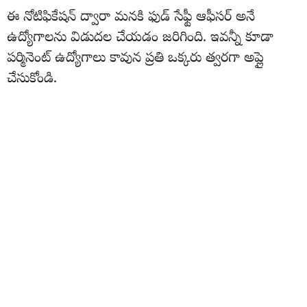
ఈ నోటిఫికేషన్ ద్వారా మనకి ఫుడ్ సేఫ్టీ ఆఫీసర్ అనే
ఉద్యోగాలను విడుదల చేయడం జరిగింది. ఇవన్నీ కూడా
పర్మినెంట్ ఉద్యోగాలు కావున ప్రతి ఒక్కరు త్వరగా అప్లై
చేసుకోండి.