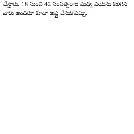
చేస్తారు. 18 నుంచి 42 సంవత్సరాల మధ్య వయసు కలిగిన
వారు అందరూ కూడా అప్లై చేసుకోవచ్చు.