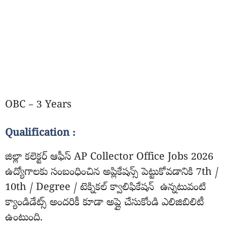
OBC – 3 Years
Qualification :
జిల్లా కలెక్టర్ ఆఫీస్ AP Collector Office Jobs 2026
ఉద్యోగాలకు సంబంధించిన అప్లికేషన్స్ పెట్టుకోవడానికి 7th /
10th / Degree / టెక్నికల్ క్వాలిఫికేషన్ ఉన్నటువంటి
క్యాండిడేట్స్ అందరికీ కూడా అప్లై చేసుకోండి ఎలిజిబిలిటీ
ఉంటుంది.