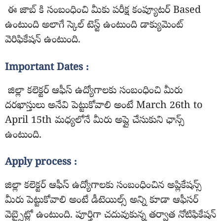
ఈ జాబ్ కి సంబంధించి మీకు పరీక్ష కంప్యూటర్ Based
ఉంటుంది అలాగే స్కెల్ టెస్ట్ ఉంటుంది డాక్యుమెంట్
వెరిఫికేషన్ ఉంటుంది.
Important Dates :
జిల్లా కలెక్టర్ ఆఫీస్ ఉద్యోగాలకు సంబంధించి మీరు
దరఖాస్తులు అనేవి పెట్టుకోవాలి అంటే March 26th to
April 15th మధ్యలోనే మీరు అప్లై చేసుకుని ఛాన్స్
ఉంటుంది.
Apply process :
జిల్లా కలెక్టర్ ఆఫీస్ ఉద్యోగాలకు సంబంధించిన అప్లికేషన్స్
మీరు పెట్టుకోవాలి అంటే డీటెయిల్స్ అన్ని కూడా ఆఫీసర్
వెబ్సైట్లో ఉంటుంది. పూర్తిగా చదువుకున్న తర్వాత నోటిఫికేషన్