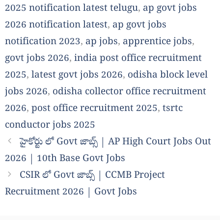
2025 notification latest telugu
,
ap govt jobs
2026 notification latest
,
ap govt jobs
notification 2023
,
ap jobs
,
apprentice jobs
,
govt jobs 2026
,
india post office recruitment
2025
,
latest govt jobs 2026
,
odisha block level
jobs 2026
,
odisha collector office recruitment
2026
,
post office recruitment 2025
,
tsrtc
conductor jobs 2025
హైకోర్టు లో Govt జాబ్స్ | AP High Court Jobs Out
2026 | 10th Base Govt Jobs
CSIR లో Govt జాబ్స్ | CCMB Project
Recruitment 2026 | Govt Jobs