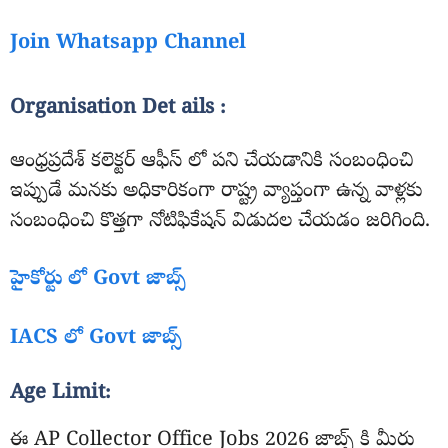
Join Whatsapp Channel
Organisation Det ails :
ఆంధ్రప్రదేశ్ కలెక్టర్ ఆఫీస్ లో పని చేయడానికి సంబంధించి
ఇప్పుడే మనకు అధికారికంగా రాష్ట్ర వ్యాప్తంగా ఉన్న వాళ్లకు
సంబంధించి కొత్తగా నోటిఫికేషన్ విడుదల చేయడం జరిగింది.
హైకోర్టు లో Govt జాబ్స్
IACS లో Govt జాబ్స్
Age Limit:
ఈ AP Collector Office Jobs 2026 జాబ్స్ కి మీరు