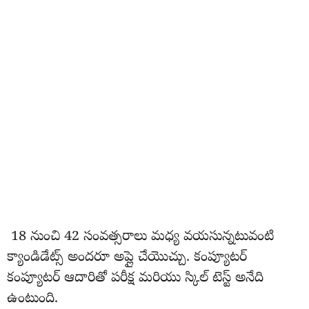
18 నుంచి 42 సంవత్సరాలు మధ్య వయసున్నటువంటి
క్యాండిడేట్స్ అందరూ అప్లై చేయొచ్చు. కంప్యూటర్
కంప్యూటర్ ఆదారితో పరీక్ష మరియు స్కిల్ టెస్ట్ అనేది
ఉంటుంది.