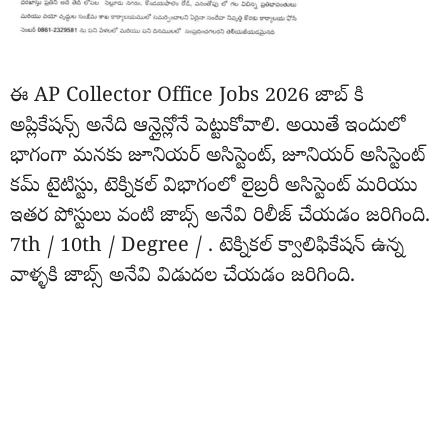
ఈ AP Collector Office Jobs 2026 జాబ్ కి
అప్లికేషన్స్ అనేది ఆన్లైన్లోనే పెట్టుకోవాలి. అయితే ఇందులో
భాగంగా మనకు జూనియర్ అసిస్టెంట్, జూనియర్ అసిస్టెంట్
కమ్ టైటిస్టు, టెక్నికల్ విభాగంలో లైబ్రరీ అసిస్టెంట్ మరియు
ఇతర పోస్టులు వంటి జాబ్స్ అనేవి రిలీజ్ చేయడం జరిగింది.
7th / 10th / Degree / . టెక్నికల్ క్వాలిఫికేషన్ ఉన్న
వాళ్ళకి జాబ్స్ అనేవి విడుదల చేయడం జరిగింది.