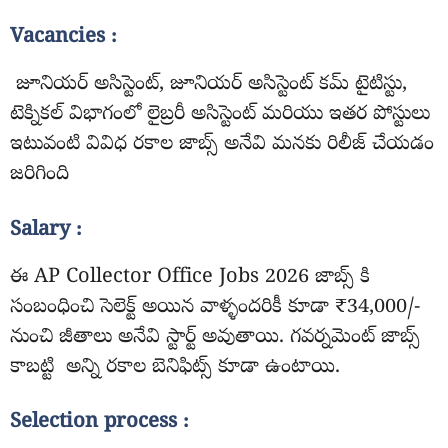
Vacancies :
జూనియర్ అసిస్టెంట్, జూనియర్ అసిస్టెంట్ కమ్ టైటిస్టు,
టెక్నికల్ విభాగంలో లైబ్రరీ అసిస్టెంట్ మరియు ఇతర పోస్టులు
ఇటువంటి వివిధ రకాల జాబ్స్ అనేవి మనకు రిలీజ్ చేయడం
జరిగింది
Salary :
ఈ AP Collector Office Jobs 2026 జాబ్స్ కి
సంబంధించి సెలెక్ట్ అయిన వాళ్ళందరికీ కూడా ₹34,000/-
నుంచి జీతాలు అనేవి స్టార్ట్ అవుతాయి. గవర్నమెంట్ జాబ్స్
కాబట్టి అన్ని రకాల బెనిఫిట్స్ కూడా ఉంటాయి.
Selection process :