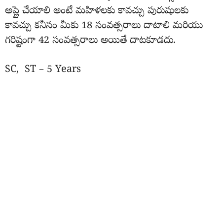
అప్లై చేయాలి అంటే మహిళలకు కావచ్చు పురుషులకు
కావచ్చు కనీసం మీకు 18 సంవత్సరాలు దాటాలి మరియు
గరిష్టంగా 42 సంవత్సరాలు అయితే దాటకూడదు.
SC, ST – 5 Years