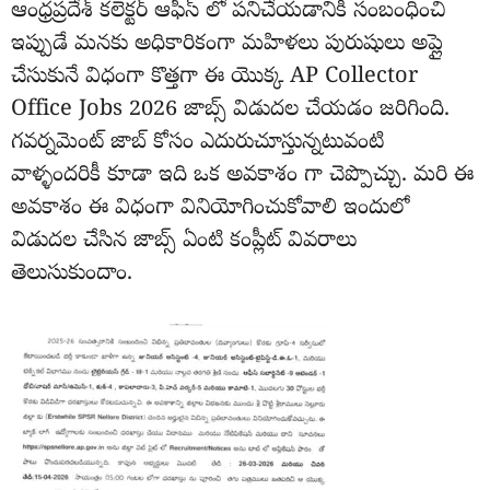
ఆంధ్రప్రదేశ్ కలెక్టర్ ఆఫీస్ లో పనిచేయడానికి సంబంధించి
ఇప్పుడే మనకు అధికారికంగా మహిళలు పురుషులు అప్లై
చేసుకునే విధంగా కొత్తగా ఈ యొక్క AP Collector
Office Jobs 2026 జాబ్స్ విడుదల చేయడం జరిగింది.
గవర్నమెంట్ జాబ్ కోసం ఎదురుచూస్తున్నటువంటి
వాళ్ళందరికీ కూడా ఇది ఒక అవకాశం గా చెప్పొచ్చు. మరి ఈ
అవకాశం ఈ విధంగా వినియోగించుకోవాలి ఇందులో
విడుదల చేసిన జాబ్స్ ఏంటి కంప్లీట్ వివరాలు
తెలుసుకుందాం.