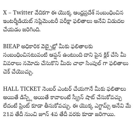
X – Twitter వేదికగా ఈ యొక్క ఆంధ్రప్రదేశ్ సంబంధించిన
ఇంటర్మీడియట్ సప్లిమెంటరీ పరీక్షా ఫలితాలు అనేవి విడుదల
చేయడం జరిగింది.
BIEAP అధికారిక వెబ్సైట్లో మీకు ఫలితాలకు
సంబంధించినటువంటి ఆప్షన్ ఉంటుంది దాని పైన క్లిక్ చేసి మీ
వివరాలు నమోదు చేసుకొని మీరు చాలా సింపుల్ గా ఫలితాలు
చెక్ చేయొచ్చు.
HALL TICKET నెంబర్ ఎంటర్ చేయగానే మీకు ఫలితాలు
అయితే డిస్ప్లే అయితే కావాలంటే స్క్రీన్ షాట్ చేసుకోవచ్చు
లేదంటే ప్రింట్ కూడా తీసుకోవచ్చు. ఈ యొక్క ఎగ్జామ్స్ అనేవి మే
21వ తేదీ నుంచి జూన్ 4వ తేదీ వరకు కూడా జరిగాయి.