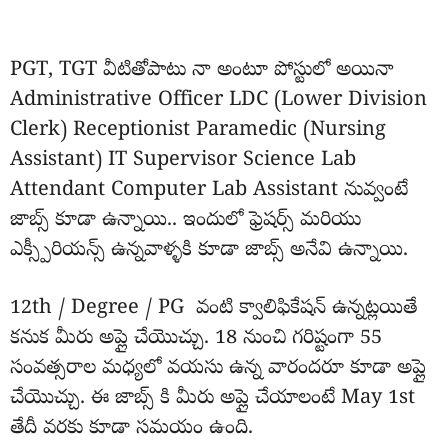
PGT, TGT వీటితోపాటు నా అంటూ పోస్టులో అయినా
Administrative Officer LDC (Lower Division
Clerk) Receptionist Paramedic (Nursing
Assistant) IT Supervisor Science Lab
Attendant Computer Lab Assistant నువ్వంటే
జాబ్స్ కూడా ఉన్నాయి.. ఇందులో ఫ్రెషర్స్ మరియు
ఎక్స్పీరియన్స్ ఉన్నవాళ్ళకి కూడా జాబ్స్ అనేవి ఉన్నాయి.
12th / Degree / PG వంటి క్వాలిఫికేషన్ ఉన్నట్లయితే
కనుక మీరు అప్లై చేయొచ్చు. 18 నుంచి గరిష్టంగా 55
సంవత్సరాల మధ్యలో వయసు ఉన్న వారందరూ కూడా అప్లై
చేయొచ్చు. ఈ జాబ్స్ కి మీరు అప్లై చేయాలంటే May 1st
తేదీ వరకు కూడా సమయం ఉంది.