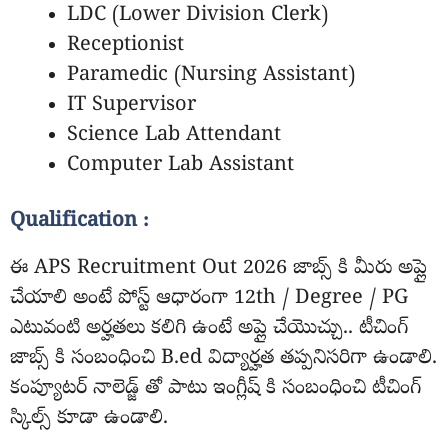
LDC (Lower Division Clerk)
Receptionist
Paramedic (Nursing Assistant)
IT Supervisor
Science Lab Attendant
Computer Lab Assistant
Qualification :
ఈ APS Recruitment Out 2026 జాబ్స్ కి మీరు అప్లై
చేయాలి అంటే పోస్ట్ ఆధారంగా 12th / Degree / PG
ఎటువంటి అర్హతలు కలిగి ఉంటే అప్లై చేయొచ్చు.. టీచింగ్
జాబ్స్ కి సంబంధించి B.ed విద్యార్హత తప్పనిసరిగా ఉండాలి.
కంప్యూటర్ నాలెడ్జ్ తో పాటు ఇంగ్లీష్ కి సంబంధించి టీచింగ్
స్కిల్స్ కూడా ఉండాలి.