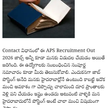
Contact విధానంలో ఈ APS Recruitment Out
2026 జాబ్స్ అన్నీ కూడా మనకు విడుదల చేయడం అయితే
జరిగింది. ఈ ఉద్యోగాలకు సంబంధించిన సంపూర్ణ
సమాచారం కూడా మీరు తెలుసుకోవాలి. ఎందుకనగా జాబ్
పోస్టింగ్ అనేది మనకు హైదరాబాద్లోనే ఉంటుంది కాబట్టి ఇదొక
మంచి అవకాశం గా చెప్పొచ్చు చాలామంది దూర ప్రాంతాలకు
వెళ్లి పని చేయడం ఇష్టం ఉండదు అటువంటి వాళ్ళకి మన
హైదరాబాదులోనే పోస్టింగ్ అంటే చాలా మంచి విషయంగా