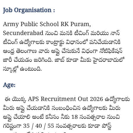
Job Organisation :
Army Public School RK Puram,
Secunderabad నుంచి మనకి టీచింగ్ మరియు నాన్
టీచింగ్ ఉద్యోగాలకు కాంట్రాక్టు విధానంలో పనిచేయడానికి
ఆంధ్ర తెలంగాణ వారు అప్లై చేసుకునే విధంగా నోటిఫికేషన్
జారీ చేయడం జరిగింది. జాబ్ కూడా మీకు హైదరాబాదులో
స్కూల్లో ఉంటుంది.
Age:
ఈ యొక్క APS Recruitment Out 2026 ఉద్యోగాలకు
మీరు అప్లై చేయడానికి సంబంధించిన ఉద్యోగాలకు మీరు
అప్లై చేయాలి అంటే కనీసం నీకు 18 సంవత్సరాల నుంచి
గరిష్టంగా 35 / 40 / 55 సంవత్సరాలకు కూడా పోస్ట్