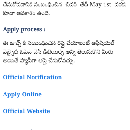
చేసుకోవడానికి సంబంధించిన చివరి తేదీ May 1st వరకు
కూడా అవకాశం ఉంది.
Apply process :
ఈ జాబ్స్ కి సంబంధించిన రిప్లై చేయాలంటే అఫీషియల్
వెబ్సైట్ ఓపెన్ చేసి డీటెయిల్స్ అన్ని తెలుసుకొని మీరు
అయితే హ్యాపీగా అప్లై చేసుకోవచ్చు.
Official Notification
Apply Online
Official Website