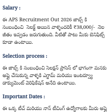
Salary :
ఈ APS Recruitment Out 2026 జాబ్స్ కి
సంబంధించి సెలక్ట్ అయిన వాళ్ళందరికీ ₹38,000/- నెల
జీతం ఇవ్వడం జరుగుతుంది. వీటితో పాటు మీకు బెనిఫిట్స్
కూడా ఉంటాయి.
Selection process :
ఈ జాబ్స్ కి సంబంధించి సెలక్షన్ ప్రాసెస్ లో భాగంగా మనకు
అప్లై చేసుకున్న వాళ్ళకి ఎగ్జామ్ మరియు ఇంటర్వ్యూ
డాక్యుమెంట్ వెరిఫికేషన్ అనేది ఉంటాయి.
Important Dates :
ఈ ఒక్క టీచ్ మరియు నాన్ టీచింగ్ ఉద్యోగాలకు మీరు అప్లై