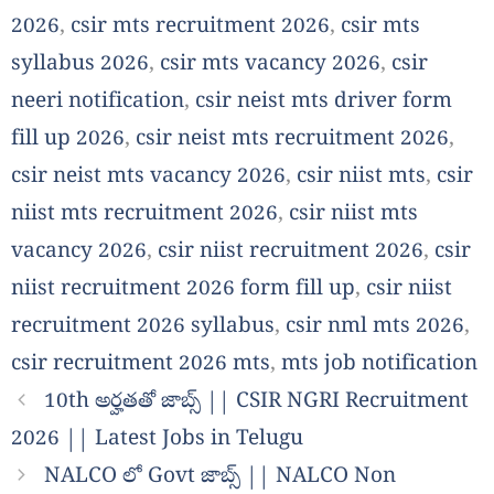
2026
,
csir mts recruitment 2026
,
csir mts
syllabus 2026
,
csir mts vacancy 2026
,
csir
neeri notification
,
csir neist mts driver form
fill up 2026
,
csir neist mts recruitment 2026
,
csir neist mts vacancy 2026
,
csir niist mts
,
csir
niist mts recruitment 2026
,
csir niist mts
vacancy 2026
,
csir niist recruitment 2026
,
csir
niist recruitment 2026 form fill up
,
csir niist
recruitment 2026 syllabus
,
csir nml mts 2026
,
csir recruitment 2026 mts
,
mts job notification
10th అర్హతతో జాబ్స్ || CSIR NGRI Recruitment
2026 || Latest Jobs in Telugu
NALCO లో Govt జాబ్స్ || NALCO Non