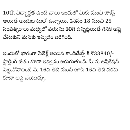
10th విద్యార్హత ఉంటే చాలు ఇందులో మీకు మంచి జాబ్స్
అయితే అందుబాటులో ఉన్నాయి. కనీసం 18 నుంచి 25
సంవత్సరాలు మధ్యలో వయసు కలిగి ఉన్నట్లయితే గనక అప్లై
చేసుకుని మనకు ఇవ్వడం జరిగింది.
ఇందులో భాగంగా సెలెక్ట్ అయిన కాండిడేట్స్ కి ₹33840/-
స్టార్టింగ్ జీతం కూడా ఇవ్వడం జరుగుతుంది. మీరు అప్లికేషన్
పెట్టుకోవాలంటే మే 16వ తేదీ నుంచి జూన్ 15వ తేదీ వరకు
కూడా అప్లై చేయొచ్చు.