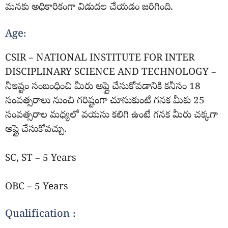
మనకు అధికారికంగా విడుదల చేయడం జరిగింది.
Age:
CSIR – NATIONAL INSTITUTE FOR INTER
DISCIPLINARY SCIENCE AND TECHNOLOGY –
నీఇష్టం సంబంధించి మీరు అప్లై చేసుకోవడానికి కనీసం 18
సంవత్సరాలు నుంచి గరిష్టంగా చూసుకుంటే గనక మీకు 25
సంవత్సరాల మధ్యలో వయసు కలిగి ఉంటే గనక మీరు చక్కగా
అప్లై చేసుకోవచ్చు.
SC, ST – 5 Years
OBC – 5 Years
Qualification :