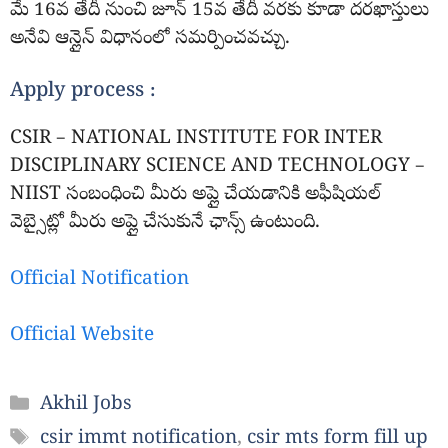
మే 16వ తేదీ నుంచి జూన్ 15వ తేదీ వరకు కూడా దరఖాస్తులు
అనేవి ఆన్లైన్ విధానంలో సమర్పించవచ్చు.
Apply process :
CSIR – NATIONAL INSTITUTE FOR INTER
DISCIPLINARY SCIENCE AND TECHNOLOGY –
NIIST సంబంధించి మీరు అప్లై చేయడానికి అఫీషియల్
వెబ్సైట్లో మీరు అప్లై చేసుకునే ఛాన్స్ ఉంటుంది.
Official Notification
Official Website
Categories
Akhil Jobs
Tags
csir immt notification
,
csir mts form fill up