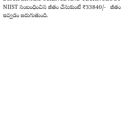
NIIST సంబంధించిన జీతం చేసుకుంటే ₹33840/- జీతం
ఇవ్వడం జరుగుతుంది.