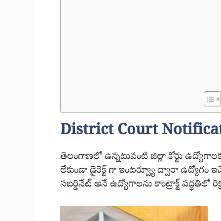
District Court Notifica
తెలంగాణలో ఉన్నటువంటి జిల్లా కోర్టు ఉద్యోగా
లేకుండా డైరెక్ట్ గా ఇంటర్వ్యూ ద్వారా ఉద్యోగ
సబర్డినేట్ అనే ఉద్యోగాలను కాంట్రాక్ట్ పద్ధతిలో 