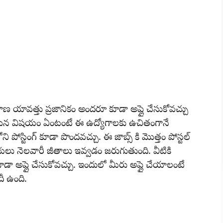
ణ యావత్తు ప్రజానికం అందరూ కూడా అప్లై చేసుకోవచ్చు
్యమైన విషయం ఏంటంటే ఈ ఉద్యోగాలకు ఉచితంగానే
ి పోస్టింగ్ కూడా పొందవచ్చు. ఈ జాబ్స్ కి మొత్తం పోస్టల్
లు నెలవారీ జీతాలు ఇవ్వడం జరుగుతుంది. వీటికి
డా అప్లై చేసుకోవచ్చు. ఇందులో మీరు అప్లై చేయాలంటే
ీ ఉంది.