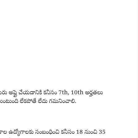
 మీరు అప్లై చేయడానికి కనీసం 7th, 10th అర్హతలు
ీలుంటుంది లేకపోతే లేదు గమనించాలి.
ధ రకాల ఉద్యోగాలకు సంబంధించి కనీసం 18 నుంచి 35