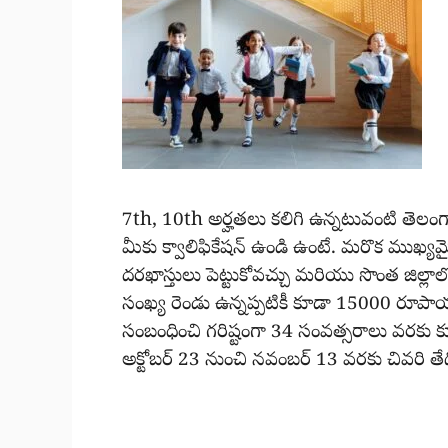
7th, 10th అర్హతలు కలిగి ఉన్నటువంటి తెలంగా
మీకు క్వాలిఫికేషన్ ఉండి ఉంటే. మరొక ముఖ
దరఖాస్తులు పెట్టుకోవచ్చు మరియు సొంత జిల్లాలోన
సంఖ్య రెండు ఉన్నప్పటికీ కూడా 15000 రూపాయ
సంబంధించి గరిష్టంగా 34 సంవత్సరాలు వరకు కూ
అక్టోబర్ 23 నుంచి నవంబర్ 13 వరకు చివరి తేద