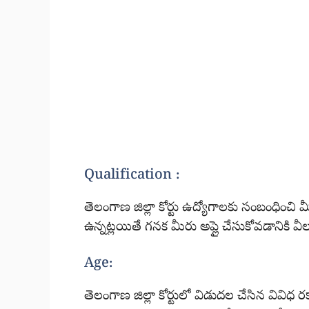
Qualification :
తెలంగాణ జిల్లా కోర్టు ఉద్యోగాలకు సంబంధించి
ఉన్నట్లయితే గనక మీరు అప్లై చేసుకోవడానికి వ
Age:
తెలంగాణ జిల్లా కోర్టులో విడుదల చేసిన వివి