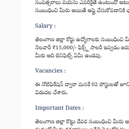
సంవత్సరాలు వయసు ఎవరికైతే ఉంటుందో అటువంట
సంబంధించి మీరు అయితే అప్లై చేసుకోవడానికి ఛా
Salary :
తెలంగాణ జిల్లా కోర్టు ఉద్యోగాలకు సంబంధించి మ
నెలవారీ ₹15,000/- ఫిక్స్డ్ సాలరీ ఇవ్వడం జరుగు
మీకు అది బెనిఫిట్స్ ఏమీ ఉండవు.
Vacancies :
ఈ నోటిఫికేషన్ ద్వారా మనకే 02 పోస్టులతో జూన
విడుదల చేశారు.
Important Dates :
తెలంగాణ జిల్లా కొట్టు దేవర సంబంధించి మీరు అప్