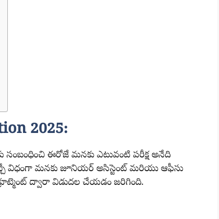
tion 2025:
లకు సంబంధించి ఈరోజే మనకు ఎటువంటి పరీక్ష అనేది
ం ఇచ్చే విధంగా మనకు జూనియర్ అసిస్టెంట్ మరియు ఆఫీసు
రిక్రూట్మెంట్ ద్వారా విడుదల చేయడం జరిగింది.