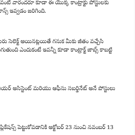
ి వారందరూ కూడా ఈ యొక్క కాంట్రాక్టు పోస్టులకు
న్స్ ఇవ్వడం జరిగింది.
ీరు సెలెక్ట్ అయినట్లయితే గనుక మీకు జీతం వచ్చేసి
తుంది ఎందుకంటే ఇవన్నీ కూడా కాంట్రాక్ట్ జాబ్స్ కాబట్టి
ియర్ అసిస్టెంట్ మరియు ఆఫీసు సబర్డినేట్ అనే పోస్టులు
లికేషన్స్ పెట్టుకోవడానికి అక్టోబర్ 23 నుంచి నవంబర్ 13