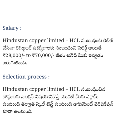
Salary :
Hindustan copper limited – HCL సంబంధించి రిలీజ్
చేసినా రెగ్యులర్ ఉద్యోగాలకు సంబంధించి సెలెక్ట్ అయితే
₹28,000/- to ₹70,000/- జీతం అనేది మీకు ఇవ్వడం
జరుగుతుంది.
Selection process :
Hindustan copper limited – HCL సంబంధించిన
పోస్టులకు సెలక్షన్ విషయానికొస్తే మొదటి మీకు ఎగ్జామ్
ఉంటుంది తర్వాత స్కిల్ టెస్ట్ ఉంటుంది డాకుమెంట్ వెరిఫికేషన్
కూడా ఉంటుంది.