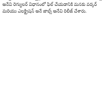
అనేవి రెగ్యులర్ విధానంలో ఫిల్ చేయడానికి మనకు వర్కర్
మరియు ఎలక్ట్రిషన్ అనే జాబ్స్ అనేవి రిలీజ్ చేశారు.