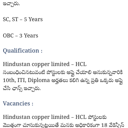
ఇచ్చారు.
SC, ST – 5 Years
OBC – 3 Years
Qualification :
Hindustan copper limited – HCL
సంబంధించినటువంటి పోస్టులకు అప్లై చేయాలి అనుకున్నవారికి
10th, ITI, Diploma అర్హతలు కలిగి ఉన్న ప్రతి ఒక్కరు అప్లై
చేసి ఛాన్స్ ఇచ్చారు.
Vacancies :
Hindustan copper limited – HCL పోస్టులకు
మొత్తంగా చూసుకున్నట్లయితే మనకు అధికారికంగా 18 వేకెన్సీస్