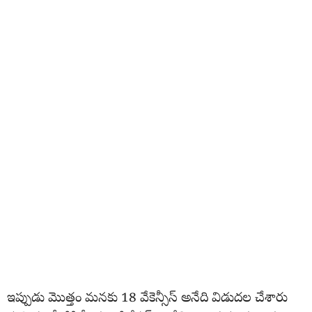
ఇప్పుడు మొత్తం మనకు 18 వేకెన్సీస్ అనేది విడుదల చేశారు