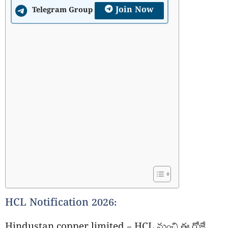
Join Now
Telegram Group
HCL Notification 2026:
Hindustan copper limited – HCL నుంచి ఈ రోజే