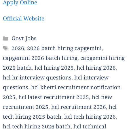
Apply Online
Official Website
Categories
Govt Jobs
Tags
2026
,
2026 batch hiring capgemini
,
capgemini 2026 batch hiring
,
capgemini hiring
2026 batch
,
hcl hiring 2025
,
hcl hiring 2026
,
hcl hr interview questions
,
hcl interview
questions
,
hcl khetri recruitment notification
2025
,
hcl latest recruitment 2025
,
hcl new
recruitment 2025
,
hcl recruitment 2026
,
hcl
tech hiring 2025 batch
,
hcl tech hiring 2026
,
hcl tech hiring 2026 batch
,
hcl technical