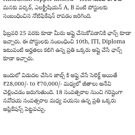
మనకు వర్కర్, ఎలక్ట్రీషియన్ A, B వంటి పోస్టులకు
సంబంధించిన నోటిఫికేషన్ రావడం జరిగింది.
ఫిబ్రవరి 25 వరకు కూడా మీరు అప్లై చేసుకోవడానికి ఛాన్స్ కూడా
ఇచ్చారు. ఈ పోస్టులకు సంబంధించి 10th, ITI, Diploma
ఇటువంటి అర్హతలు కలిగి ఉన్న ప్రతి ఒక్కరు అప్లై చేసే ఛాన్స్
కూడా ఇచ్చారు.
ఇందులో విడుదల చేసిన జాబ్స్ కి అప్లై చేసే సెలెక్ట్ అయితే
₹28,000/- to ₹70,000/- మధ్యలో జీతాలు అనేవి
చెల్లించడం జరుగుతుంది. 18 సంవత్సరాల నుంచి గరిష్టంగా
నవోదయ సంవత్సరాల మధ్య వయసు ఉన్న ప్రతి ఒక్కరు
అప్లికేషన్స్ పెట్టవచ్చు.