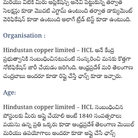
మరియు వీటికి మీరు అప్లికేషన్స్ అనేవి పెట్టుకున్న తర్వాత
సెలక్షన్లు కూడా మొదటి ఎగ్జామ్ ఉంటుంది తర్వాత డాక్యుమెంట్
వెరిఫికేషన్ కూడా ఉంటుంది అలాగే ట్రేడ్ టెస్ట్ కూడా ఉంటుంది.
Organisation :
Hindustan copper limited – HCL అనే కేంద్ర
ప్రభుత్వానికి సంబంధించినటువంటి సంస్కరించి మనకు కొత్తగా
నోటిఫికేషన్ జారీ చేయడం జరిగింది. ఆంధ్రప్రదేశ్ మరి తెలంగాణ
చంద్రబాబు అందరూ కూడా రిప్లై చేస్తే ఛాన్స్ కూడా ఇచ్చారు.
Age:
Hindustan copper limited – HCL సంబంధించిన
పోస్టులకు మీరు అప్లై చేయాలి అంటే 1840 సంవత్సరాలు
వయసు ఉన్న ప్రతి ఒక్కరు కూడా ఆంధ్రప్రదేశ్ తెలంగాణ మెయిల్
మరియు ఉపయోగాలు అందరూ కూడా అప్లై చేసే ఛాన్స్