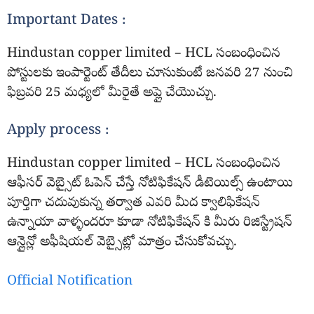
Important Dates :
Hindustan copper limited – HCL సంబంధించిన
పోస్టులకు ఇంపార్టెంట్ తేదీలు చూసుకుంటే జనవరి 27 నుంచి
ఫిబ్రవరి 25 మధ్యలో మీరైతే అప్లై చేయొచ్చు.
Apply process :
Hindustan copper limited – HCL సంబంధించిన
ఆఫీసర్ వెబ్సైట్ ఓపెన్ చేస్తే నోటిఫికేషన్ డీటెయిల్స్ ఉంటాయి
పూర్తిగా చదువుకున్న తర్వాత ఎవరి మీద క్వాలిఫికేషన్
ఉన్నాయా వాళ్ళందరూ కూడా నోటిఫికేషన్ కి మీరు రిజిస్ట్రేషన్
ఆన్లైన్లో అఫీషియల్ వెబ్సైట్లో మాత్రం చేసుకోవచ్చు.
Official Notification