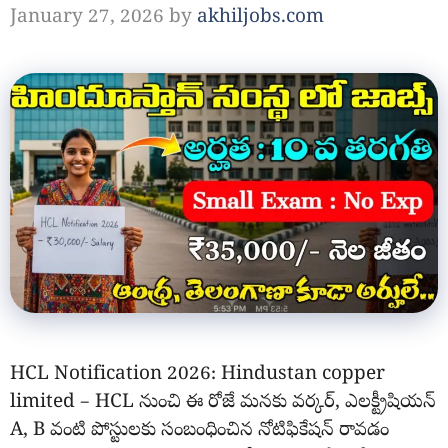
January 27, 2026
by
akhiljobs.com
HCL Notification 2026: Hindustan copper
limited – HCL నుంచి ఈ రోజే మనకు వర్కర్, ఎలక్ట్రీషియన్
A, B వంటి పోస్టులకు సంబంధించిన నోటిఫికేషన్ రావడం