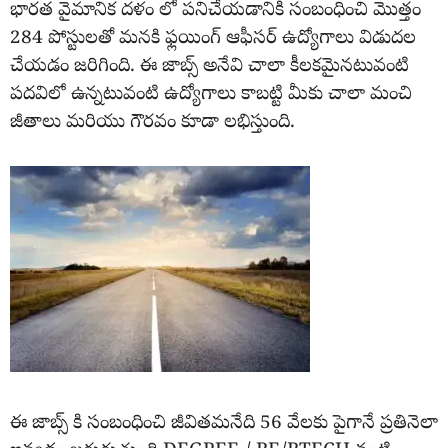
భారత వైమానిక దళం లో పనిచేయడానికి సంబంధించి మొత్తం
284 పోస్టులతో మనకి ఫ్లయింగ్ ఆఫీసర్ ఉద్యోగాలు విడుదల
చేయడం జరిగింది. ఈ జాబ్స్ అనేవి చాలా కీలకమైనటువంటి
పదవిలో ఉన్నటువంటి ఉద్యోగాలు కాబట్టి మీకు చాలా మంచి
జీతాలు మరియు గౌరవం కూడా లభిస్తుంది.
ఈ జాబ్స్ కి సంబంధించి జీవితమనేది 56 వేలకు పైగానే ప్రతినెలా