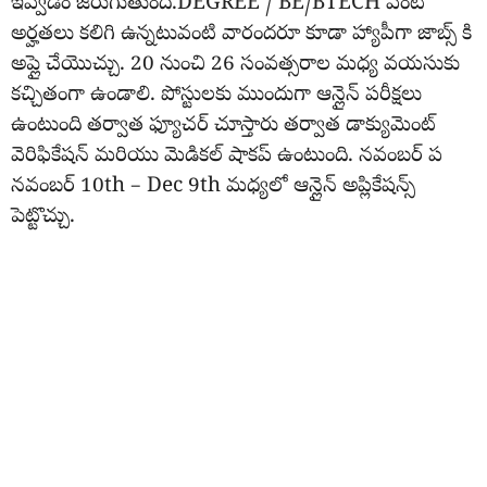
ఇవ్వడం జరుగుతుంది.DEGREE / BE/BTECH వంటి
అర్హతలు కలిగి ఉన్నటువంటి వారందరూ కూడా హ్యాపీగా జాబ్స్ కి
అప్లై చేయొచ్చు. 20 నుంచి 26 సంవత్సరాల మధ్య వయసుకు
కచ్చితంగా ఉండాలి. పోస్టులకు ముందుగా ఆన్లైన్ పరీక్షలు
ఉంటుంది తర్వాత ఫ్యూచర్ చూస్తారు తర్వాత డాక్యుమెంట్
వెరిఫికేషన్ మరియు మెడికల్ షాకప్ ఉంటుంది. నవంబర్ ప
నవంబర్ 10th – Dec 9th మధ్యలో ఆన్లైన్ అప్లికేషన్స్
పెట్టొచ్చు.