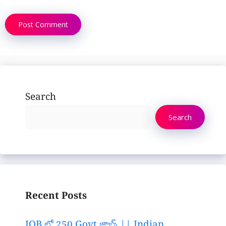
Search
Search
Recent Posts
IOB లో 250 Govt జాబ్స్ || Indian