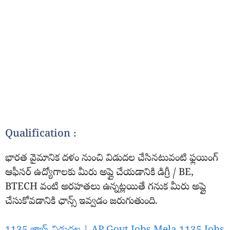
Qualification :
భారత వైమానిక దళం నుంచి విడుదల చేసినటువంటి ఫ్లయింగ్
ఆఫీసర్ ఉద్యోగాలకు మీరు అప్లై చేయడానికి డిగ్రీ / BE,
BTECH వంటి అరహతలు ఉన్నట్లయితే గనుక మీరు అప్లై
చేసుకోవడానికి ఛాన్స్ ఇవ్వడం జరుగుతుంది.