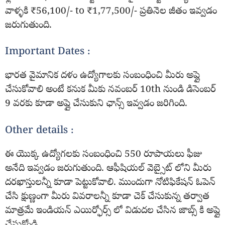
వాళ్ళకి ₹56,100/- to ₹1,77,500/- ప్రతినెల జీతం ఇవ్వడం
జరుగుతుంది.
Important Dates :
భారత వైమానిక దళం ఉద్యోగాలకు సంబంధించి మీరు అప్లై
చేసుకోవాలి అంటే కనుక మీకు నవంబర్ 10th నుండి డిసెంబర్
9 వరకు కూడా అప్లై చేసుకుని ఛాన్స్ ఇవ్వడం జరిగింది.
Other details :
ఈ యొక్క ఉద్యోగలకు సంబంధించి 550 రూపాయలు ఫీజు
అనేది ఇవ్వడం జరుగుతుంది. ఆఫీషియల్ వెబ్సైట్ లోని మీరు
దరఖాస్తులన్నీ కూడా పెట్టుకోవాలి. ముందుగా నోటిఫికేషన్ ఓపెన్
చేసి క్షుణ్ణంగా మీరు వివరాలన్నీ కూడా చెక్ చేసుకున్న తర్వాత
మాత్రమే ఇండియన్ ఎయిర్ఫోర్స్ లో విడుదల చేసిన జాబ్స్ కి అప్లై
చేసుకోండి.