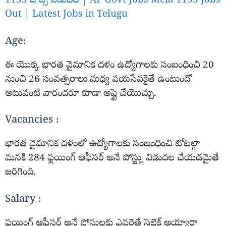
1135 జాబ్స్ విడుదల | AP Govt Jobs Mela 1135 Jobs
Out | Latest Jobs in Telugu
Age:
ఈ యొక్క భారత వైమానిక దళం ఉద్యోగాలకు సంబంధించి 20
నుంచి 26 సంవత్సరాలు మధ్య వయసేవకైతే ఉంటుందో
అటువంటి వారందరూ కూడా అప్లై చేయొచ్చు.
Vacancies :
భారత వైమానిక దళంలో ఉద్యోగాలకు సంబంధించి టోటల్గా
మనకి 284 ఫ్లయింగ్ ఆఫీసర్ అనే పోస్ట్లు విడుదల చేయడమైతే
జరిగింది.
Salary :
ఫ్లయింగ్ ఆఫీసర్ అనే పోస్టులకు ఎవరైతే సెలెక్ట్ అయ్యారా