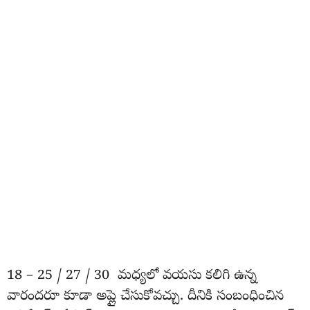
18 – 25 / 27 / 30 మధ్యలో వయసు కలిగి ఉన్న
వారందరూ కూడా అప్లై చేసుకోవచ్చు. దీనికి సంబంధించిన