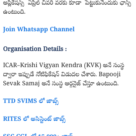
అప్లికేషన్స్ ఏప్రిల్ చివరి వరకు కూడా పెట్టుకునేందుకు ఛాన్స్
ఉంటుంది.
Join Whatsapp Channel
Organisation Details :
ICAR–Krishi Vigyan Kendra (KVK) అనే సంస్థ
ద్వారా ఇప్పుడే నోటిఫికేషన్ విడుదల చేశారు. Bapooji
Sevak Samaj అనే సంస్థ ఆర్గనైజ్ చేస్తూ ఉంటుంది.
TTD SVIMS లో జాబ్స్
RITES లో అసిస్టెంట్ జాబ్స్