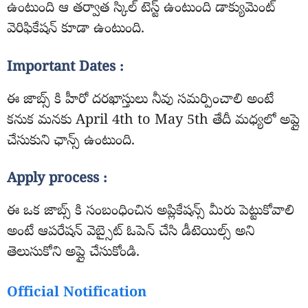
ఉంటుంది ఆ తర్వాత స్కిల్ టెస్ట్ ఉంటుంది డాక్యుమెంట్
వెరిఫికేషన్ కూడా ఉంటుంది.
Important Dates :
ఈ జాబ్స్ కి హీరో దరఖాస్తులు నీవు సమర్పించాలి అంటే
కనుక మనకు April 4th to May 5th తేదీ మధ్యలో అప్లై
చేసుకుని ఛాన్స్ ఉంటుంది.
Apply process :
ఈ ఒక జాబ్స్ కి సంబంధించిన అప్లికేషన్స్ మీరు పెట్టుకోవాలి
అంటే ఆపరేషన్ వెబ్సైట్ ఓపెన్ చేసి డీటెయిల్స్ అని
తెలుసుకోని అప్లై చేసుకోండి.
Official Notification