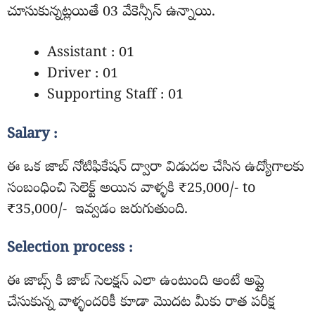
చూసుకున్నట్లయితే 03 వేకెన్సీస్ ఉన్నాయి.
Assistant :
01
Driver : 01
Supporting Staff
: 01
Salary :
ఈ ఒక జాబ్ నోటిఫికేషన్ ద్వారా విడుదల చేసిన ఉద్యోగాలకు
సంబంధించి సెలెక్ట్ అయిన వాళ్ళకి ₹25,000/- to
₹35,000/- ఇవ్వడం జరుగుతుంది.
Selection process :
ఈ జాబ్స్ కి జాబ్ సెలక్షన్ ఎలా ఉంటుంది అంటే అప్లై
చేసుకున్న వాళ్ళందరికీ కూడా మొదట మీకు రాత పరీక్ష