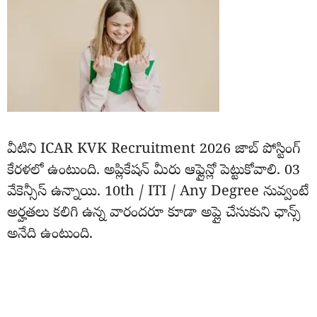
వీటిని ICAR KVK Recruitment 2026 జాబ్ పోస్టింగ్
కేరళలో ఉంటుంది. అప్లికేషన్ మీరు ఆఫ్లైన్లో పెట్టుకోవాలి. 03
వేకెన్సీస్ ఉన్నాయి. 10th / ITI / Any Degree నువ్వంటే
అర్హతలు కలిగి ఉన్న వారందరూ కూడా అప్లై చేసుకుని ఛాన్స్
అనేది ఉంటుంది.