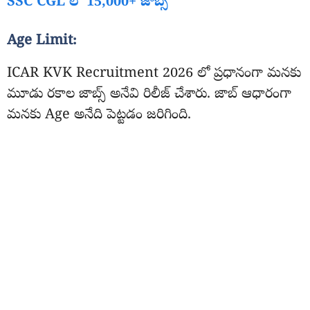
SSC CGL లో 15,000+ జాబ్స్
Age Limit:
ICAR KVK Recruitment 2026 లో ప్రధానంగా మనకు
మూడు రకాల జాబ్స్ అనేవి రిలీజ్ చేశారు. జాబ్ ఆధారంగా
మనకు Age అనేది పెట్టడం జరిగింది.