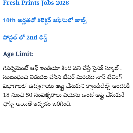
Fresh Prints Jobs 2026
10th అర్హతతో కలెక్టర్ ఆఫీసులో జాబ్స్
పోస్టల్ లో 2nd లిస్ట్
Age Limit:
గవర్నమెంట్ ఆఫ్ ఇండియా కింద పని చేస్తే సైనిక్ స్కూల్ .
సంబంధించి విడుదల చేసిన టీచర్ మరియు నాన్ టీచింగ్
విభాగాలలో ఉద్యోగాలకు అప్లై చేసుకుని క్యాండిడేట్స్ అందరికీ
18 నుంచి 50 సంవత్సరాలు వయసు ఉంటే అప్లై చేసుకునే
ఛాన్స్ అయితే ఇవ్వడం జరిగింది.