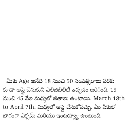
మీకు Age అనేది 18 నుంచి 50 సంవత్సరాలు వరకు
కూడా అప్లై చేసుకుని ఎలిజిబిలిటీ ఇవ్వడం జరిగింది. 19
నుంచి 45 వేల మధ్యలో జీతాలు ఉంటాయి. March 18th
to April 7th. మధ్యలో అప్లై చేసుకోవచ్చు. ఏం పీకులో
భాగంగా ఎక్సమ్ మరియు ఇంటర్వ్యూ ఉంటుంది.