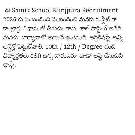
ఈ Sainik School Kunjpura Recruitment
2026 కు సంబంధించి సంబంధించి మనకు కంప్లీట్ గా
కాంట్రాక్టు విధానంలో తీసుకుంటారు. జాబ్ పోస్టింగ్ అనేది
మనకు హర్యానాలో అయితే ఉంటుంది. అప్లికేషన్స్ అన్ని
ఆన్లైన్లో పెట్టుకోవాలి. 10th / 12th / Degree వంటి
విద్యార్హతలు కలిగి ఉన్న వారందరూ కూడా అప్లై చేసుకుని
ఛాన్స్.