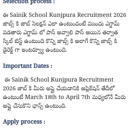
Selection process :
ఈ Sainik School Kunjpura Recruitment 2026
జాబ్స్ కి జాబ్ సెలక్షన్ ఎలా ఉంటుందంటే ముందు ఎగ్జామ్
పడతారు ఎగ్జామ్ లో పాస్ అవ్వాలి పాస్ అయిన తర్వాత
స్కిల్ టెస్ట్ ఉంటుంది కొన్ని జాబ్స్ కి అలాగే కొన్ని జాబ్స్ కి
డైరెక్ట్ గా ఇంటర్వ్యూ ఉంటుంది.
Important Dates :
ఈ Sainik School Kunjpura Recruitment
2026 జాబ్ కి మీరు అప్లై చేయడానికి అప్లికేషన్ తేదీలో
ఉంటుంటే March 18th to April 7th మధ్యలోనే మీరు
అప్లై చేసుకొని ఛాన్స్ ఉంటుంది.
Apply process :