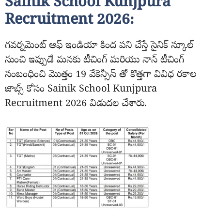
Sainik School Kunjpura
Recruitment 2026:
గవర్నమెంట్ ఆఫ్ ఇండియా కింద పని చేస్తే సైనిక్ స్కూల్
నుంచి ఇప్పుడే మనకు టీచింగ్ మరియు నాన్ టీచింగ్
సంబంధించి మొత్తం 19 వేకెన్సీస్ తో కొత్తగా వివిధ రకాల
జాబ్స్ కోసం Sainik School Kunjpura
Recruitment 2026 విడుదల చేశారు.