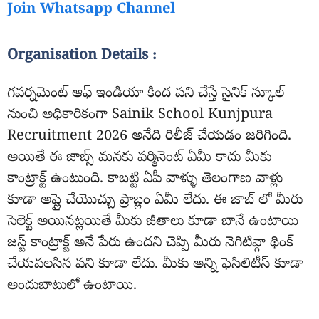
Join Whatsapp Channel
Organisation Details :
గవర్నమెంట్ ఆఫ్ ఇండియా కింద పని చేస్తే సైనిక్ స్కూల్
నుంచి అధికారికంగా Sainik School Kunjpura
Recruitment 2026 అనేది రిలీజ్ చేయడం జరిగింది.
అయితే ఈ జాబ్స్ మనకు పర్మినెంట్ ఏమీ కాదు మీకు
కాంట్రాక్ట్ ఉంటుంది. కాబట్టి ఏపీ వాళ్ళు తెలంగాణ వాళ్లు
కూడా అప్లై చేయొచ్చు ప్రాబ్లం ఏమీ లేదు. ఈ జాబ్ లో మీరు
సెలెక్ట్ అయినట్లయితే మీకు జీతాలు కూడా బానే ఉంటాయి
జస్ట్ కాంట్రాక్ట్ అనే పేరు ఉందని చెప్పి మీరు నెగిటివ్గా థింక్
చేయవలసిన పని కూడా లేదు. మీకు అన్ని ఫెసిలిటీస్ కూడా
అందుబాటులో ఉంటాయి.