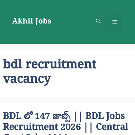
Skip
to
Akhil Jobs
content
Menu
bdl recruitment
vacancy
BDL లో 147 జాబ్స్ || BDL Jobs
Recruitment 2026 || Central