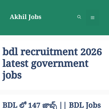
Skip
to
Akhil Jobs
content
Menu
bdl recruitment 2026
latest government
jobs
BDL లో 147 జాబ్స్ || BDL Jobs