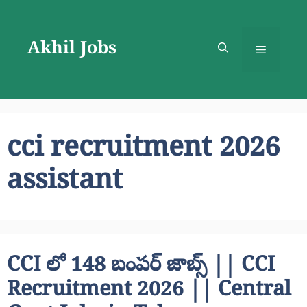
Skip
to
Akhil Jobs
content
Menu
cci recruitment 2026
assistant
CCI లో 148 బంపర్ జాబ్స్ || CCI
Recruitment 2026 || Central