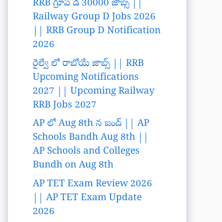
RRB గ్రూప్ డి 30000 జాబ్స్ ||
Railway Group D Jobs 2026
|| RRB Group D Notification
2026
రైల్వే లో రాబోయే జాబ్స్ || RRB
Upcoming Notifications
2027 || Upcoming Railway
RRB Jobs 2027
AP లో Aug 8th న బంద్ || AP
Schools Bandh Aug 8th ||
AP Schools and Colleges
Bundh on Aug 8th
AP TET Exam Review 2026
|| AP TET Exam Update
2026