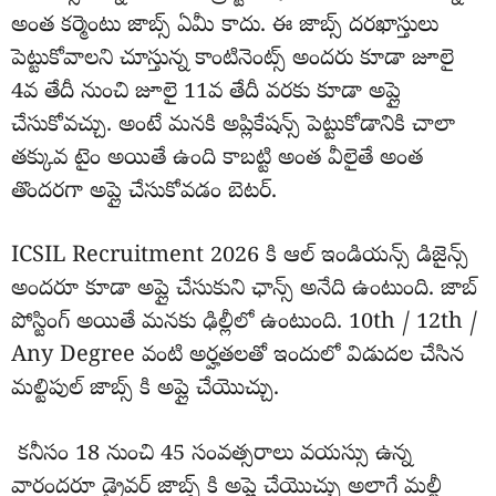
అంత కర్మెంటు జాబ్స్ ఏమీ కాదు. ఈ జాబ్స్ దరఖాస్తులు
పెట్టుకోవాలని చూస్తున్న కాంటినెంట్స్ అందరు కూడా జూలై
4వ తేదీ నుంచి జూలై 11వ తేదీ వరకు కూడా అప్లై
చేసుకోవచ్చు. అంటే మనకి అప్లికేషన్స్ పెట్టుకోడానికి చాలా
తక్కువ టైం అయితే ఉంది కాబట్టి అంత వీలైతే అంత
తొందరగా అప్లై చేసుకోవడం బెటర్.
ICSIL Recruitment 2026 కి ఆల్ ఇండియన్స్ డిజైన్స్
అందరూ కూడా అప్లై చేసుకుని ఛాన్స్ అనేది ఉంటుంది. జాబ్
పోస్టింగ్ అయితే మనకు ఢిల్లీలో ఉంటుంది. 10th / 12th /
Any Degree వంటి అర్హతలతో ఇందులో విడుదల చేసిన
మల్టిపుల్ జాబ్స్ కి అప్లై చేయొచ్చు.
కనీసం 18 నుంచి 45 సంవత్సరాలు వయస్సు ఉన్న
వారందరూ డ్రైవర్ జాబ్స్ కి అప్లై చేయొచ్చు అలాగే మల్టీ