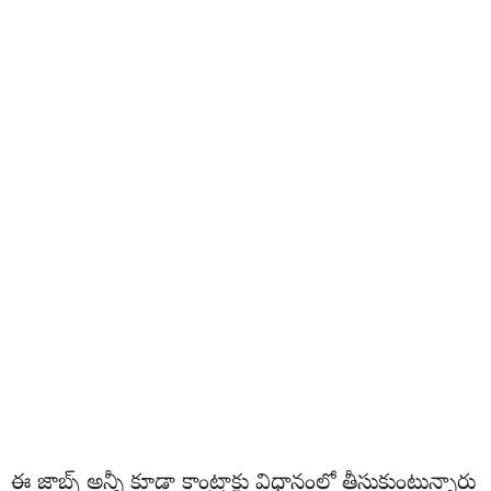
ఈ జాబ్స్ అన్నీ కూడా కాంట్రాక్టు విధానంలో తీసుకుంటున్నారు