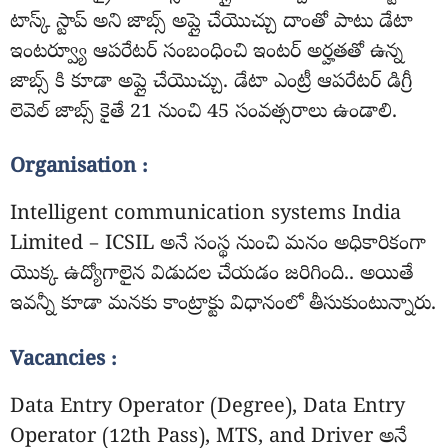
టాస్క్ స్టాప్ అని జాబ్స్ అప్లై చేయొచ్చు దాంతో పాటు డేటా
ఇంటర్వ్యూ ఆపరేటర్ సంబంధించి ఇంటర్ అర్హతతో ఉన్న
జాబ్స్ కి కూడా అప్లై చేయొచ్చు. డేటా ఎంట్రీ ఆపరేటర్ డిగ్రీ
లెవెల్ జాబ్స్ కైతే 21 నుంచి 45 సంవత్సరాలు ఉండాలి.
Organisation :
Intelligent communication systems India
Limited – ICSIL అనే సంస్థ నుంచి మనం అధికారికంగా
యొక్క ఉద్యోగాలైన విడుదల చేయడం జరిగింది.. అయితే
ఇవన్నీ కూడా మనకు కాంట్రాక్టు విధానంలో తీసుకుంటున్నారు.
Vacancies :
Data Entry Operator (Degree), Data Entry
Operator (12th Pass), MTS, and Driver అనే