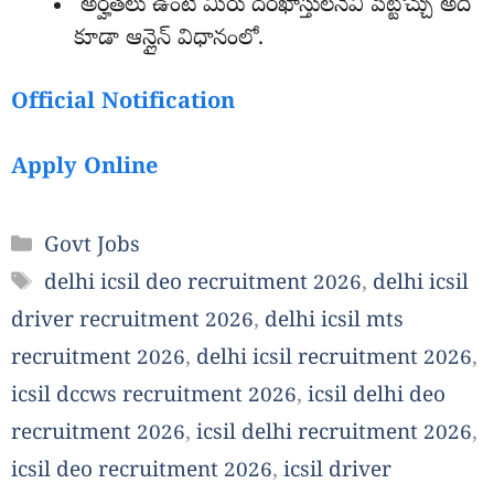
అర్హతలు ఉంటే మీరు దరఖాస్తులనేవి పెట్టొచ్చు అది
కూడా ఆన్లైన్ విధానంలో.
Official Notification
Apply Online
Categories
Govt Jobs
Tags
delhi icsil deo recruitment 2026
,
delhi icsil
driver recruitment 2026
,
delhi icsil mts
recruitment 2026
,
delhi icsil recruitment 2026
,
icsil dccws recruitment 2026
,
icsil delhi deo
recruitment 2026
,
icsil delhi recruitment 2026
,
icsil deo recruitment 2026
,
icsil driver