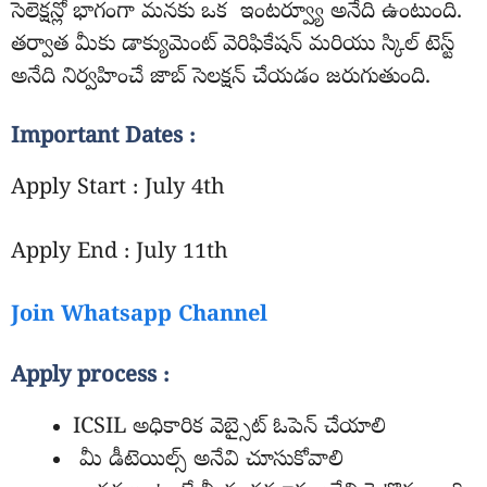
సెలెక్షన్లో భాగంగా మనకు ఒక ఇంటర్వ్యూ అనేది ఉంటుంది.
తర్వాత మీకు డాక్యుమెంట్ వెరిఫికేషన్ మరియు స్కిల్ టెస్ట్
అనేది నిర్వహించే జాబ్ సెలక్షన్ చేయడం జరుగుతుంది.
Important Dates :
Apply Start : July 4th
Apply End : July 11th
Join Whatsapp Channel
Apply process :
ICSIL అధికారిక వెబ్సైట్ ఓపెన్ చేయాలి
మీ డీటెయిల్స్ అనేవి చూసుకోవాలి