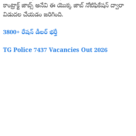
కాంట్రాక్ట్ జాబ్స్ అనేవి ఈ యొక్క జాబ్ నోటిఫికేషన్ ద్వారా
విడుదల చేయడం జరిగింది.
3800+ రేషన్ డీలర్ భర్తీ
TG Police 7437 Vacancies Out 2026