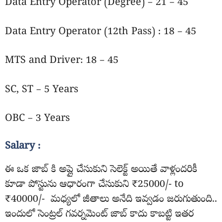
Data Entry Operator (Degree) – 21 – 45
Data Entry Operator (12th Pass) : 18 – 45
MTS and Driver: 18 – 45
SC, ST – 5 Years
OBC – 3 Years
Salary :
ఈ ఒక జాబ్ కి అప్లై చేసుకుని సెలెక్ట్ అయితే వాళ్లందరికీ
కూడా పోస్టును ఆధారంగా చేసుకుని ₹25000/- to
₹40000/- మధ్యలో జీతాలు అనేది ఇవ్వడం జరుగుతుంది..
ఇందులో సెంట్రల్ గవర్నమెంట్ జాబ్ కాదు కాబట్టి ఇతర