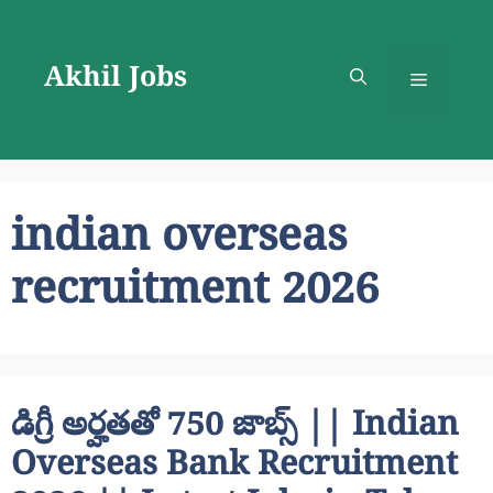
Skip
to
Akhil Jobs
content
Menu
indian overseas
recruitment 2026
డిగ్రీ అర్హతతో 750 జాబ్స్ || Indian
Overseas Bank Recruitment