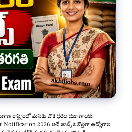
గాణ రాష్ట్రంలో మనకు చౌక ధరల దుకాణాలకు
otification 2026 అనే జాబ్స్ కి కొత్తగా ఉద్యోగాల