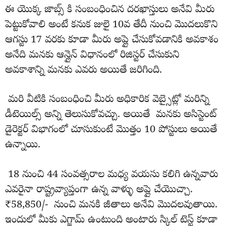
ఈ యొక్క జాబ్స్ కి సంబంధించిన దరఖాస్తులు అనేవి మీరు
పెట్టుకోవాలి అంటే కనుక జులై 10వ తేదీ నుంచి మొదలుకొని
ఆగస్టు 17 వరకు కూడా మీరు అప్లై చేసుకోవడానికి అవకాశం
అనేది మనకు ఆన్లైన్ విధానంలో రిజిస్టర్ చేసుకుని
అవకాశాన్ని మనకు ఎవరు అయితే జరిగింది.
మరి వీటికి సంబంధించి మీరు అధికారిక వెబ్సైట్లో మరిన్ని
డీటెయిల్స్ అన్ని తెలుసుకోవచ్చు. అయితే మనకు అసిస్టెంట్
డైరెక్టర్ విభాగంలో చూసుకుంటే మొత్తం 10 పోస్టులు అయితే
ఉన్నాయి.
18 నుంచి 44 సంవత్సరాల మధ్య వయసు కలిగి ఉన్నవారు
ఎవరైనా రాష్ట్రవ్యాప్తంగా ఉన్న వాళ్ళు అప్లై చేయొచ్చా.
₹58,850/- నుంచి మనకి జీతాలు అనేవి మొదలవుతాయి.
ఇందులో మీకు ఎగ్జామ్ ఉంటుంది అంటారు స్కిల్ టెస్ట్ కూడా