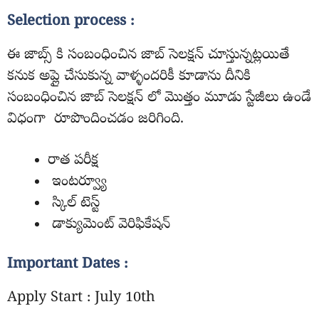
Selection process :
ఈ జాబ్స్ కి సంబంధించిన జాబ్ సెలక్షన్ చూస్తున్నట్లయితే
కనుక అప్లై చేసుకున్న వాళ్ళందరికీ కూడాను దీనికి
సంబంధించిన జాబ్ సెలక్షన్ లో మొత్తం మూడు స్టేజీలు ఉండే
విధంగా రూపొందించడం జరిగింది.
రాత పరీక్ష
ఇంటర్వ్యూ
స్కిల్ టెస్ట్
డాక్యుమెంట్ వెరిఫికేషన్
Important Dates :
Apply Start : July 10th