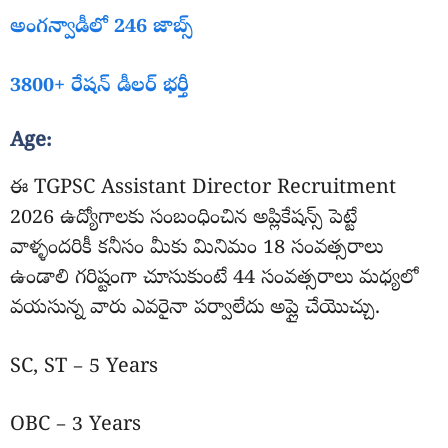
అంగన్వాడీలో 246 జాబ్స్
3800+ రేషన్ డీలర్ భర్తీ
Age:
ఈ TGPSC Assistant Director Recruitment
2026 ఉద్యోగాలకు సంబంధించిన అప్లికేషన్స్ పెట్టే
వాళ్ళందరికీ కనీసం మీకు మినిమం 18 సంవత్సరాలు
ఉండాలి గరిష్టంగా చూసుకుంటే 44 సంవత్సరాలు మధ్యలో
వయసున్న వారు ఎవరైనా పర్వాలేదు అప్లై చేయొచ్చు.
SC, ST – 5 Years
OBC – 3 Years