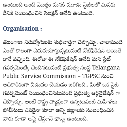
ఉంటుంది అంటే మొత్తం మనకి మూడు స్టేజీలలో మనకు
దీనికి సంబంధించిన సెలక్షన్ అనేది ఉంటుంది.
Organisation :
తెలంగాణ నిరుద్యోగులకు శుభవార్తగా చెప్పొచ్చు. చాలామంది
ఎంతో కాలంగా ఎదురుచూస్తున్నటువంటి నోటిఫికేషన్ అయితే
రానే వచ్చింది. ఈరోజు ఈ నోటిఫికేషన్ అనేది మన స్టేట్
గవర్నమెంట్కి చెందినటువంటి ప్రభుత్వ సంస్థ Telangana
Public Service Commission – TGPSC నుంచి
అధికారికంగా విడుదల చేయడం జరిగింది.. మీతో ఒక స్టేట్
గవర్నమెంట్ సంబంధించినటువంటి ప్రభుత్వ ఆర్గనైజేషన్ గా
చెప్పొచ్చు. అంటే రాష్ట్ర వ్యాప్తంగా ఉన్నటువంటి మహిళలు
పోలీసులు ఎవరైనా కూడా అన్ని జిల్లాలకు సంబంధించిన
వారు కూడా అప్లై చేస్తూనే ఛాన్స్ ఉంటుంది.