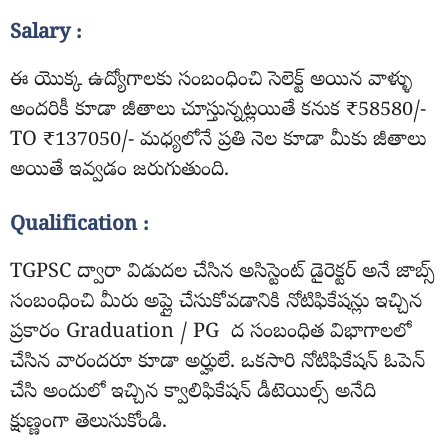
Salary :
ఈ యొక్క ఉద్యోగాలకు సంబంధించి సెలెక్ట్ అయిన వాళ్ళు
అందరికీ కూడా జీతాలు చూస్తున్నట్లయితే కనుక ₹58580/-
TO ₹137050/- మధ్యలోనే ప్రతి నెల కూడా మీకు జీతాలు
అయితే ఇవ్వడం జరుగుతుంది.
Qualification :
TGPSC ద్వారా విడుదల చేసిన అసిస్టెంట్ డైరెక్టర్ అనే జాబ్స్
సంబంధించి మీరు అప్లై చేసుకోవడానికి నోటిఫికేషన్లు ఇచ్చిన
ప్రకారం Graduation / PG ద సంబంధిత విభాగాలలో
చేసిన వారందరూ కూడా అర్హులే. ఒకసారి నోటిఫికేషన్ ఓపెన్
చేసి అందులో ఇచ్చిన క్వాలిఫికేషన్ డీటెయిల్స్ అనేది
క్షుణ్ణంగా తెలుసుకోండి.