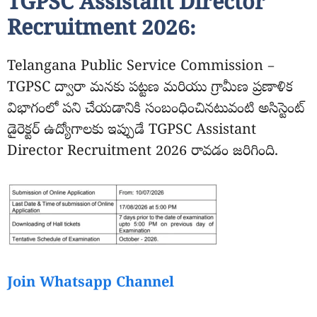
TGPSC Assistant Director
Recruitment 2026:
Telangana Public Service Commission –
TGPSC ద్వారా మనకు పట్టణ మరియు గ్రామీణ ప్రణాళిక
విభాగంలో పని చేయడానికి సంబంధించినటువంటి అసిస్టెంట్
డైరెక్టర్ ఉద్యోగాలకు ఇప్పుడే TGPSC Assistant
Director Recruitment 2026 రావడం జరిగింది.
Join Whatsapp Channel