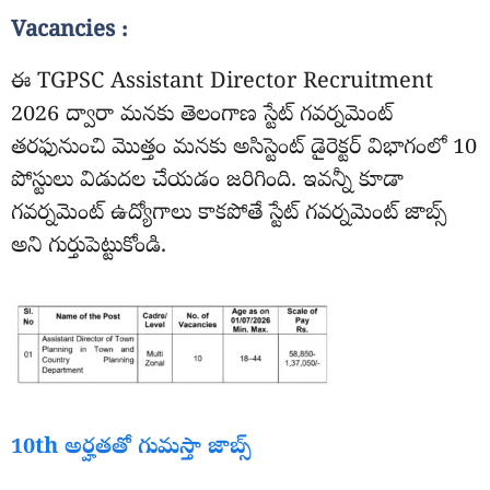
Vacancies :
ఈ TGPSC Assistant Director Recruitment
2026 ద్వారా మనకు తెలంగాణ స్టేట్ గవర్నమెంట్
తరఫునుంచి మొత్తం మనకు అసిస్టెంట్ డైరెక్టర్ విభాగంలో 10
పోస్టులు విడుదల చేయడం జరిగింది. ఇవన్నీ కూడా
గవర్నమెంట్ ఉద్యోగాలు కాకపోతే స్టేట్ గవర్నమెంట్ జాబ్స్
అని గుర్తుపెట్టుకోండి.
10th అర్హతతో గుమస్తా జాబ్స్