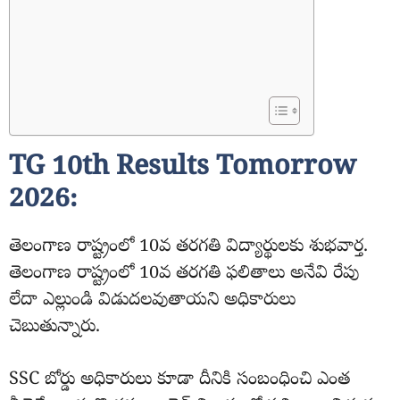
TG 10th Results Tomorrow
2026:
తెలంగాణ రాష్ట్రంలో 10వ తరగతి విద్యార్థులకు శుభవార్త.
తెలంగాణ రాష్ట్రంలో 10వ తరగతి ఫలితాలు అనేవి రేపు
లేదా ఎల్లుండి విడుదలవుతాయని అధికారులు
చెబుతున్నారు.
SSC బోర్డు అధికారులు కూడా దీనికి సంబంధించి ఎంత