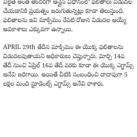
వీలైతే అంత తొందరగా ఆన్లైన్ విధానంలో ఫలితాలు విడుదల
చేయడానికి ప్రయత్నం జరుగుతున్నట్లు కూడా తెలుస్తుంది.
ఫలితాలను ఇవి మాక్సిమం రేపటి రోజున విడుదల అయ్యే
అవకాశాలు ఎక్కువగా ఉన్నాయి.
APRIL 29th తేదీన మాక్సిమం ఈ యొక్క ఫలితాలను
విడుదలవుతాయని అధికారులు చెప్తున్నారు. మార్చి 14వ
తేదీ నుంచి ఏప్రిల్ 16వ తేదీ వరకు కూడా ఈ యొక్క ఎగ్జామ్స్
అనేవి జరిగాయి. అయితే వీటికి సంబంధించి దాదాపుగా 5
లక్షల మంది స్టూడెంట్స్ ఎగ్జామ్స్ అనేవి రాశారు.