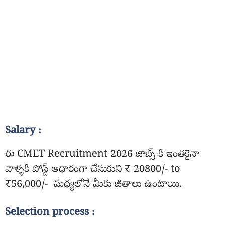
Salary :
ఈ CMET Recruitment 2026 జాబ్స్ కి ఇంతకైనా
వాళ్ళకి పోస్ట్ ఆధారంగా చేసుకుని ₹ 20800/- to
₹56,000/- మధ్యలోనే మీకు జీతాలు ఉంటాయి.
Selection process :