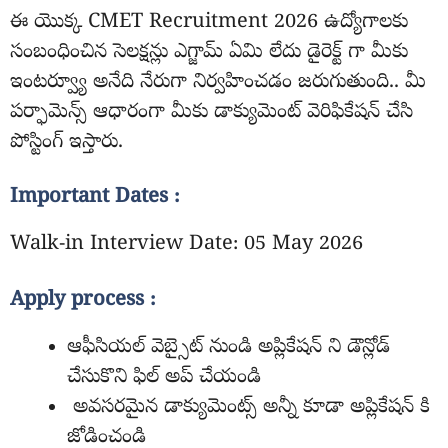
ఈ యొక్క CMET Recruitment 2026 ఉద్యోగాలకు
సంబంధించిన సెలక్షన్లు ఎగ్జామ్ ఏమి లేదు డైరెక్ట్ గా మీకు
ఇంటర్వ్యూ అనేది నేరుగా నిర్వహించడం జరుగుతుంది.. మీ
పర్ఫామెన్స్ ఆధారంగా మీకు డాక్యుమెంట్ వెరిఫికేషన్ చేసి
పోస్టింగ్ ఇస్తారు.
Important Dates :
Walk-in Interview Date: 05 May 2026
Apply process :
ఆఫీసియల్ వెబ్సైట్ నుండి అప్లికేషన్ ని డౌన్లోడ్
చేసుకొని ఫిల్ అప్ చేయండి
అవసరమైన డాక్యుమెంట్స్ అన్నీ కూడా అప్లికేషన్ కి
జోడించండి