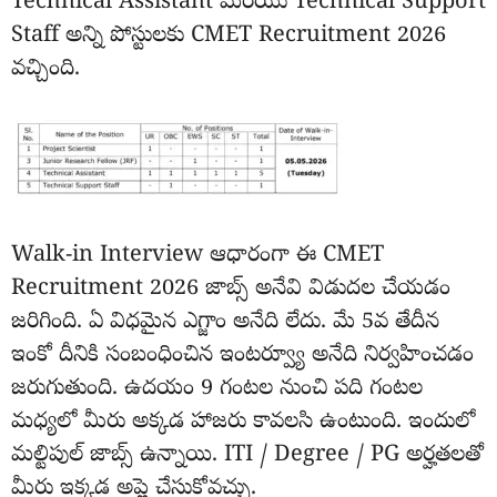
Technical Assistant మరియు Technical Support
Staff అన్ని పోస్టులకు CMET Recruitment 2026
వచ్చింది.
Walk-in Interview ఆధారంగా ఈ CMET
Recruitment 2026 జాబ్స్ అనేవి విడుదల చేయడం
జరిగింది. ఏ విధమైన ఎగ్జాం అనేది లేదు. మే 5వ తేదీన
ఇంకో దీనికి సంబంధించిన ఇంటర్వ్యూ అనేది నిర్వహించడం
జరుగుతుంది. ఉదయం 9 గంటల నుంచి పది గంటల
మధ్యలో మీరు అక్కడ హాజరు కావలసి ఉంటుంది. ఇందులో
మల్టిపుల్ జాబ్స్ ఉన్నాయి. ITI / Degree / PG అర్హతలతో
మీరు ఇక్కడ అప్లై చేసుకోవచ్చు.