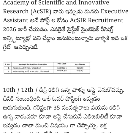
Academy of Scientific and Innovative
Research (AcSIR) వారు ఇప్పుడు మనకు Executive
Assistant అనే పోస్ట్ ల కోసం AcSIR Recruitment
2026 జారీ చేయడం. ఎవరైతే ప్రెస్టేజ్ సైంటిఫిక్ రీసెర్చ్
ఇన్స్టిట్యూట్లో పని చేద్దాం అనుకుంటున్నారు వాళ్ళకి ఇది ఒక
గ్రేట్ ఆపర్చునిటీ.
10th / 12th / డిగ్రీ కలిగి ఉన్న వాళ్ళు అప్లై చేసుకోవచ్చు.
దీనికి సంబంధించి ఆల్ ఓవర్ పోస్టింగ్ ఇవ్వడం
జరుగుతుంది. గరిష్టంగా 35 సంవత్సరాలు వయసు కలిగి
ఉన్న వారందరూ కూడా అప్లై చేసుకునే ఎలిజిబిలిటీ కూడా
ఇవ్వడం చాలా మంచి విషయం గా చెప్పొచ్చు. లక్ష