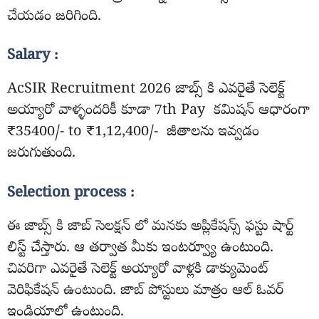
చేయడం జరిగింది.
Salary :
AcSIR Recruitment 2026 జాబ్స్ కి ఎవరైతే సెలెక్ట్
అయ్యారో వాళ్ళందరికీ కూడా 7th Pay కమిషన్ ఆధారంగా
₹35400/- to ₹1,12,400/- జీతాలను ఇవ్వడం
జరుగుతుంది.
Selection process :
ఈ జాబ్స్ కి జాబ్ సెలక్షన్ లో మనకు అప్లికేషన్స్ ఫస్టు షార్ట్
లిస్ట్ చేస్తారు. ఆ తర్వాత మీకు ఇంటర్వ్యూ ఉంటుంది.
చివరిగా ఎవరైతే సెలెక్ట్ అయ్యారో వాళ్లకి డాక్యుమెంట్
వెరిఫికేషన్ ఉంటుంది. జాబ్ పోస్టులు మాత్రం ఆల్ ఓవర్
ఇండియాలో ఉంటుంది.