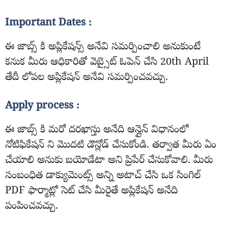
Important Dates :
ఈ జాబ్స్ కి అప్లికేషన్స్ అనేవి సమర్పించాలి అనుకుంటే
కనుక మీరు ఆధికారితో వెబ్సైట్ ఓపెన్ చేసి 20th April
తేదీ లోపల అప్లికేషన్ అనేవి సమర్పించవచ్చు.
Apply process :
ఈ జాబ్స్ కి మరో దరఖాస్తు అనేది ఆన్లైన్ విధానంలో
నోటిఫికేషన్ ని మొదటి డౌన్లోడ్ చేసుకోండి. తర్వాత మీరు ఏం
చేయాలి అనుకు బయోడేటా అని ప్రిపేర్ చేసుకోవాలి. మీరు
సంబంధిత డాక్యుమెంట్స్ అన్ని అటాచ్ చేసి ఒక సింగిల్
PDF ఫార్మాట్లో సెట్ చేసి మీరైతే అప్లికేషన్ అనేది
పంపించవచ్చు.