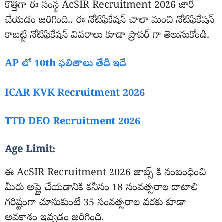
కొత్తగా ఈ సంస్థ AcSIR Recruitment 2026 జారీ
చేయడం జరిగింది.. ఈ నోటిఫికేషన్ చాలా మంచి నోటిఫికేషన్
కాబట్టి నోటిఫికేషన్ వివరాలు కూడా ప్రాపర్ గా తెలుసుకోండి.
AP లో 10th ఫలితాలు తేదీ ఇదే
ICAR KVK Recruitment 2026
TTD DEO Recruitment 2026
Age Limit:
ఈ AcSIR Recruitment 2026 జాబ్స్ కి సంబంధించి
మీరు అప్లై చేయడానికి కనీసం 18 సంవత్సరాల దాటాలి
గరిష్టంగా చూసుకుంటే 35 సంవత్సరాల వరకు కూడా
అవకాశం ఇవ్వడం జరిగింది.