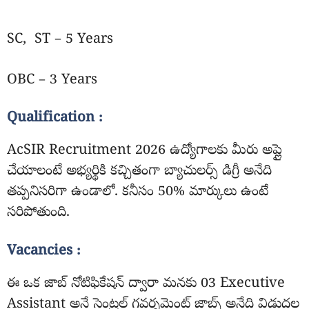
SC, ST – 5 Years
OBC – 3 Years
Qualification :
AcSIR Recruitment 2026 ఉద్యోగాలకు మీరు అప్లై
చేయాలంటే అభ్యర్థికి కచ్చితంగా బ్యాచులర్స్ డిగ్రీ అనేది
తప్పనిసరిగా ఉండాలో. కనీసం 50% మార్కులు ఉంటే
సరిపోతుంది.
Vacancies :
ఈ ఒక జాబ్ నోటిఫికేషన్ ద్వారా మనకు 03 Executive
Assistant అనే సెంట్రల్ గవర్నమెంట్ జాబ్స్ అనేది విడుదల