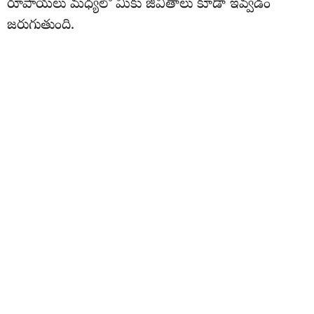
రూపాయలు మధ్యలో మీకు జీవితాలు కూడా ఇవ్వడం
జరుగుతుంది.