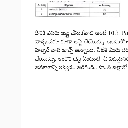
దీనికి ఎవరు అప్లై చేసుకోవాలి అంటే 10th 
వాళ్ళందరూ కూడా అప్లై చేయొచ్చు. ఇందులో
హెల్పర్ వాటి జాబ్స్ ఉన్నాయి. వీటికి మీరు దర
చేయొచ్చు. ఇంకొక బెస్ట్ ఏంటంటే ఏ విధమైనట
అవకాశాన్ని ఇవ్వడం జరిగింది.. సొంత జిల్లాల