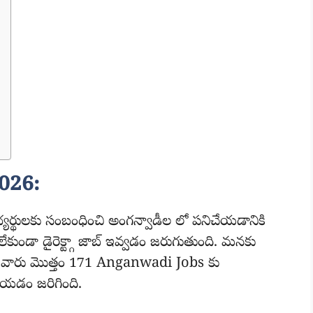
026:
యర్థులకు సంబంధించి అంగన్వాడీల లో పనిచేయడానికి
ుండా డైరెక్ట్గా జాబ్ ఇవ్వడం జరుగుతుంది. మనకు
ాఖ వారు మొత్తం 171 Anganwadi Jobs కు
 చేయడం జరిగింది.