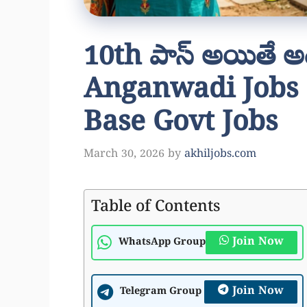
10th పాస్ అయితే అంగ
Anganwadi Jobs 
Base Govt Jobs
March 30, 2026
by
akhiljobs.com
Table of Contents
Join Now
WhatsApp Group
Join Now
Telegram Group