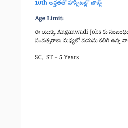
10th అర్హతతో హాస్పిటల్లో జాబ్స్
Age Limit:
ఈ యొక్క Anganwadi Jobs కు సంబంధించి
సంవత్సరాలు మధ్యలో వయసు కలిగి ఉన్న వార
SC, ST – 5 Years