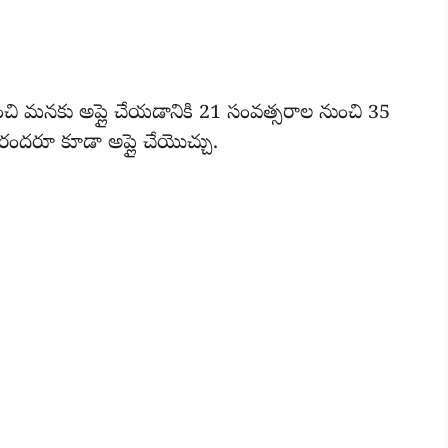
 మనకు అప్లై చేయడానికి 21 సంవత్సరాల నుంచి 35
ందరూ కూడా అప్లై చేయొచ్చు.