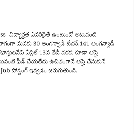
Pass విద్యార్హత ఎవరిదైతే ఉంటుందో అటువంటి
 భాగంగా మనకు 30 అంగన్వాడీ టీచర్,141 అంగన్వాడీ
ఖాస్తులనేవి ఏప్రిల్ 13వ తేదీ వరకు కూడా అప్లై
ువంటి ఫీడ్ చేయలేదు ఉచితంగానే అప్లై చేసుకునే
ో Job పోస్టింగ్ ఇవ్వడం జరుగుతుంది.