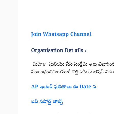
Join Whatsapp Channel
Organisation Det ails :
మహిళా మరియు సేసి సంక్షేమ శాఖ విభాగంల
సంబంధించినటువంటి కొత్త నోటుబులెషన్ విడ
AP ఇంటర్ ఫలితాలు ఈ Date న
ఇవి సపోర్ట్ జాబ్స్