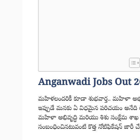
Anganwadi Jobs Out 2
మహిళలందరికీ కూడా శుభవార్త.. మహిళా అభ్
ఇప్పుడే మనకు ఏ విధమైన పరిచయం అనేది లేక
మహిళా అభివృద్ధి మరియు శిశు సంక్షేమ శ
సంబంధించినటువంటి కొత్త నోటిఫికేషన్ జారీ