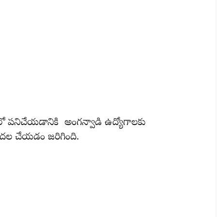
ో పనిచేయడానికి అంగన్వాడి ఉద్యోగాలకు
ుదల చేయడం జరిగింది.