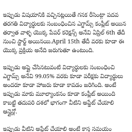
ఇప్పుడు విషయానికి వచ్చినట్లయితే గనక రీసెంట్గా పదవ
తరగతి విద్యార్థులకు సంబంధించిన ఎగ్జామ్స్ కంప్లీట్ అయిన
తర్వాత వాళ్ళ యొక్క పేపర్ కరెక్షన్స్ అనేవి ఏప్రిల్ 6th తేదీ
నుంచి స్టార్ట్ అయినయి.April 15th తేదీ వరకు కూడా ఈ
యొక్క ప్రక్రియ అనేది జరుగుతూ ఉంటుంది.
ఇప్పుడు అప్లై చేసినటువంటి విద్యార్థులకు సంబంధించి
ఎగ్జామ్స్ అనేవి 99.05% వరకు కూడా పరీక్షకు విద్యార్థులు
అందరూ కూడా హాజరు కూడా కావడం జరిగింది. అంటే
ఇప్పుడు మాకు మూల్యాంకనం కూడా కంప్లీట్ అయింది
కాబట్టి తదుపరి దశలో భాగంగా వీటిని అప్డేట్ చేయాలి
ఆన్లైన్లో.
ఇప్పుడు వీటిని అప్డేట్ చేయాలి అంటే కాస్త సమయం