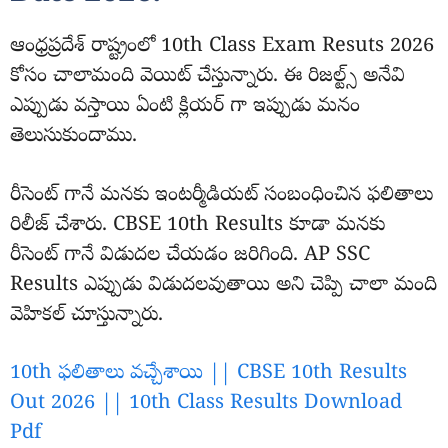
ఆంధ్రప్రదేశ్ రాష్ట్రంలో 10th Class Exam Resuts 2026
కోసం చాలామంది వెయిట్ చేస్తున్నారు. ఈ రిజల్ట్స్ అనేవి
ఎప్పుడు వస్తాయి ఏంటి క్లియర్ గా ఇప్పుడు మనం
తెలుసుకుందాము.
రీసెంట్ గానే మనకు ఇంటర్మీడియట్ సంబంధించిన ఫలితాలు
రిలీజ్ చేశారు. CBSE 10th Results కూడా మనకు
రీసెంట్ గానే విడుదల చేయడం జరిగింది. AP SSC
Results ఎప్పుడు విడుదలవుతాయి అని చెప్పి చాలా మంది
వెహికల్ చూస్తున్నారు.
10th ఫలితాలు వచ్చేశాయి || CBSE 10th Results
Out 2026 || 10th Class Results Download
Pdf