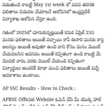
పడుతుంది కాబట్టి May 1st week లో పదవ తరగతి
ఫలితాలు విడుదల చేయాలనే ఆలోచనలో ఆంధ్రప్రదేశ్
విద్యాశాఖ ఆలోచన చేస్తూ ఉంది.
గతంలో 2025లో చూసుకున్నట్లయితే కనుక ఏప్రిల్ 23న
మనకు ఫలితాలు అయితే వచ్చాయి కానీ ఈసారి మనకు కాస్త
ఆలస్యం అయితే అవుతూ ఉంది దాని కోసం మనం వెయిట్
చేయవలసిన అవసరం అయితే కచ్చితంగా ఉంది కాబట్టి మే
మొదటి వారం వరకు వెయిట్ చేయండి కచ్చితంగా
విద్యార్థులు అందరికీ కూడా మంచి ఫలితాలు అయితే వచ్చే
అవకాశాలు ఉంటాయి.
AP SSC Results – How to Check :
APBSE Official Website ఓపెన్ చేసి మీ యొక్క హాల్