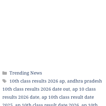
Categories
Trending News
Tags
10th class results 2026 ap
,
andhra pradesh
10th class results 2026 date out
,
ap 10 class
results 2026 date
,
ap 10th class result date
2025
,
ap 10th class result date 2026
,
ap 10th