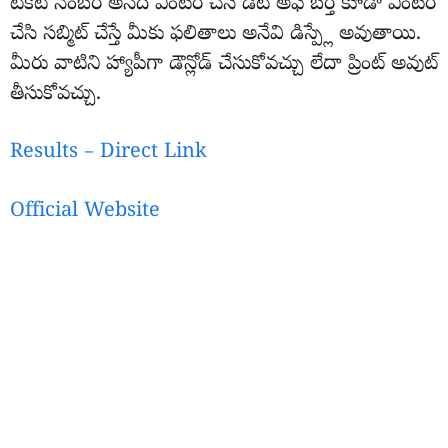
టికెట్ నెంబర్ అనేది ఎంటర్ చేసి డేట్ అఫ్ బర్త్ కూడా ఎంటర్
చేసి సబ్మిట్ చేస్తే మీకు ఫలితాలు అనేవి డిస్ప్లే అవుతాయి.
మీరు వాటిని హ్యాపీగా డౌన్లోడ్ చేసుకోవచ్చు లేదా ప్రింట్ అవుట్
తీసుకోవచ్చు.
Results – Direct Link
Official Website