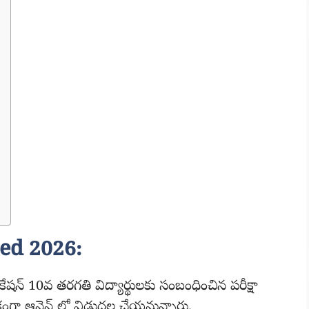
ed 2026:
డ్యుకేషన్ 10వ తరగతి విద్యార్థులకు సంబంధించిన పరీక్షా
ా ఆన్లైన్ లో విడుదల చేయనున్నారు.