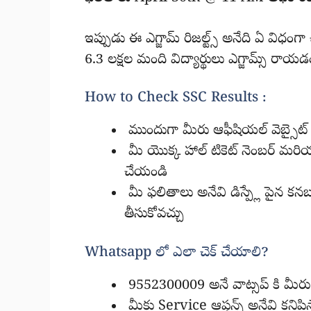
ఇప్పుడు ఈ ఎగ్జామ్ రిజల్ట్స్ అనేది ఏ విధంగా
6.3 లక్షల మంది విద్యార్థులు ఎగ్జామ్స్ రాయడ
How to Check SSC Results :
ముందుగా మీరు ఆఫీషియల్ వెబ్సైట్
మీ యొక్క హాల్ టికెట్ నెంబర్ మరియు
చేయండి
మీ ఫలితాలు అనేవి డిస్ప్లే పైన కనబడ
తీసుకోవచ్చు
Whatsapp లో ఎలా చెక్ చేయాలి?
9552300009 అనే వాట్సప్ కి మీరు h
మీకు Service ఆప్షన్స్ అనేవి కనిపిస