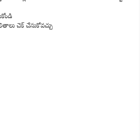
ుకోండి
ితాలు చెక్ చేసుకోవచ్చు