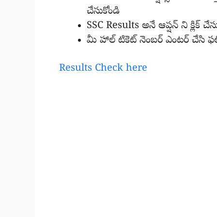
చేసుకోండి
SSC Results అనే ఆప్షన్ ని క్లిక్ చేస
మీ హాల్ టికెట్ నెంబర్ ఎంటర్ చేసి ఫల
Results Check here