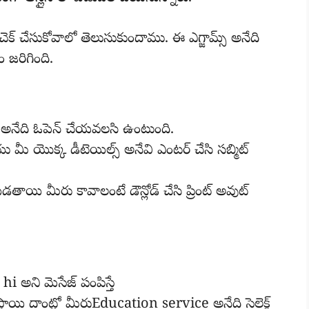
 చెక్ చేసుకోవాలో తెలుసుకుందాము. ఈ ఎగ్జామ్స్ అనేది
ం జరిగింది.
 అనేది ఓపెన్ చేయవలసి ఉంటుంది.
 మీ యొక్క డీటెయిల్స్ అనేవి ఎంటర్ చేసి సబ్మిట్
తాయి మీరు కావాలంటే డౌన్లోడ్ చేసి ప్రింట్ అవుట్
i అని మెసేజ్ పంపిస్తే
్తాయి దాంట్లో మీరుEducation service అనేది సెలెక్ట్