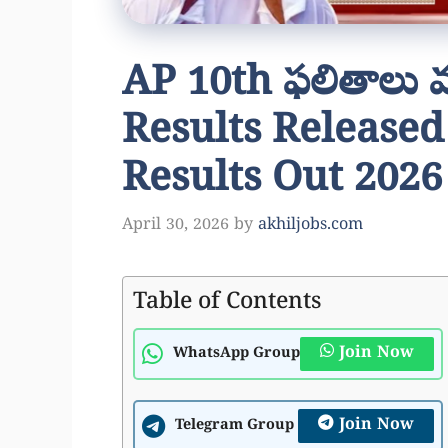
AP 10th ఫలితాలు వ
Results Released
Results Out 2026
April 30, 2026
by
akhiljobs.com
Table of Contents
Join Now
WhatsApp Group
Join Now
Telegram Group