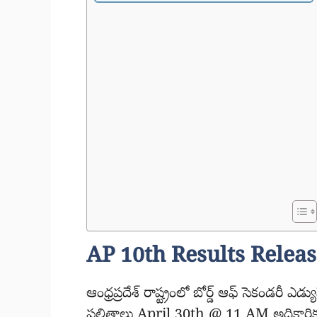
AP 10th Results Releas
ఆంధ్రప్రదేశ్ రాష్ట్రంలో బోర్డ్ ఆఫ్ సెకండరీ ఎ
ఫలితాలు April 30th @ 11 AM అధికారికంగ