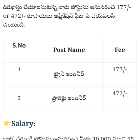
దరఖాస్తు చేయాలనుకున్న వారు పోస్టును అనుసరించి 177/-
or 472/- రూపాయలు అప్లికేషన్ ఫీజు పే చేయవలసి
ఉంటుంది.
S.No
Post Name
Fee
1
177/-
ట్రైనీ ఇంజనీర్
472/-
2
ప్రాజెక్టు ఇంజనీర్
Salary:
జాబ్లో చేరగానే పోస్టును అనుసరించి మీకు 30,000 నుంచి 55