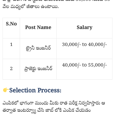
వేల మధ్యలో జీతాలు ఉంటాయి.
S.No
Post Name
Salary
1
30,000/- to 40,000/-
ట్రైనీ ఇంజనీర్
40,000/- to 55,000/-
2
ప్రాజెక్టు ఇంజనీర్
Selection Process:
ఎంపికలో భాగంగా ముందు మీకు రాత పరీక్ష నిర్వహిస్తారు ఆ
తర్వాత ఇంటర్వ్యూ చేసి జాబ్ లోకి ఎంపిక చేయడం