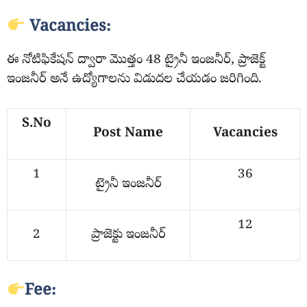
Vacancies:
ఈ నోటిఫికేషన్ ద్వారా మొత్తం 48 ట్రైనీ ఇంజనీర్, ప్రాజెక్ట్
ఇంజనీర్ అనే ఉద్యోగాలను విడుదల చేయడం జరిగింది.
S.No
Post Name
Vacancies
1
36
ట్రైనీ ఇంజనీర్
12
2
ప్రాజెక్టు ఇంజనీర్
Fee: