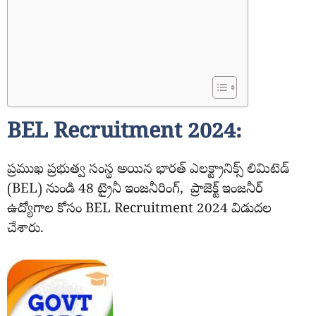
BEL Recruitment 2024:
ప్రముఖ ప్రభుత్వ సంస్థ అయిన భారత్ ఎలక్ట్రానిక్స్ లిమిటెడ్
(BEL) నుండి 48 ట్రైనీ ఇంజనీరింగ్, ప్రాజెక్ట్ ఇంజనీర్
ఉద్యోగాల కోసం BEL Recruitment 2024 విడుదల
చేశారు.