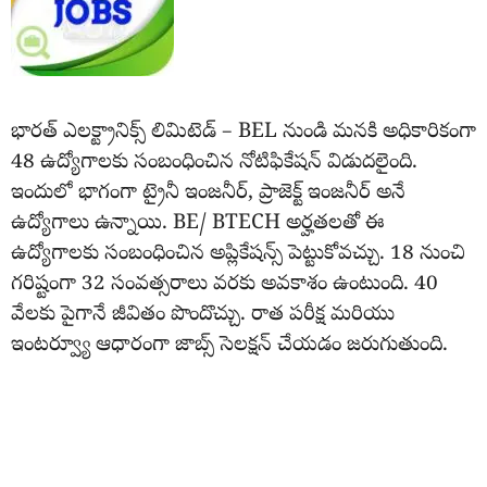
భారత్ ఎలక్ట్రానిక్స్ లిమిటెడ్ – BEL నుండి మనకి అధికారికంగా
48 ఉద్యోగాలకు సంబంధించిన నోటిఫికేషన్ విడుదలైంది.
ఇందులో భాగంగా ట్రైనీ ఇంజనీర్, ప్రాజెక్ట్ ఇంజనీర్ అనే
ఉద్యోగాలు ఉన్నాయి. BE/ BTECH అర్హతలతో ఈ
ఉద్యోగాలకు సంబంధించిన అప్లికేషన్స్ పెట్టుకోవచ్చు. 18 నుంచి
గరిష్టంగా 32 సంవత్సరాలు వరకు అవకాశం ఉంటుంది. 40
వేలకు పైగానే జీవితం పొందొచ్చు. రాత పరీక్ష మరియు
ఇంటర్వ్యూ ఆధారంగా జాబ్స్ సెలక్షన్ చేయడం జరుగుతుంది.