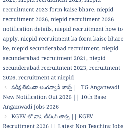
2021
,
niepid recruitment 2023
,
niepid
recruitment 2023 form kaise bhare
,
niepid
recruitment 2026
,
niepid recruitment 2026
notification details
,
niepid recruitment how to
apply
,
niepid recruitment ka form kaise bhare
ke
,
niepid secunderabad recruitment
,
niepid
secunderabad recruitment 2021
,
niepid
secunderabad recruitment 2023
,
recruitment
2026
,
recruitment at niepid
పరీక్ష లేకుండా అంగన్వాడీ జాబ్స్ || TG Anganwadi
New Notification Out 2026 || 10th Base
Anganwadi Jobs 2026
KGBV లో నాన్ టీచింగ్ జాబ్స్ || KGBV
Recruitment 2026 || Latest Non Teaching Jobs