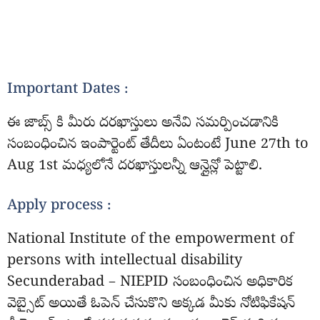
Important Dates :
ఈ జాబ్స్ కి మీరు దరఖాస్తులు అనేవి సమర్పించడానికి
సంబంధించిన ఇంపార్టెంట్ తేదీలు ఏంటంటే June 27th to
Aug 1st మధ్యలోనే దరఖాస్తులన్నీ ఆన్లైన్లో పెట్టాలి.
Apply process :
National Institute of the empowerment of
persons with intellectual disability
Secunderabad – NIEPID సంబంధించిన అధికారిక
వెబ్సైట్ అయితే ఓపెన్ చేసుకొని అక్కడ మీకు నోటిఫికేషన్