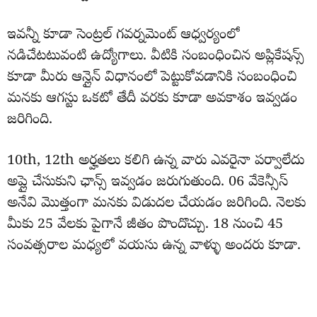
ఇవన్నీ కూడా సెంట్రల్ గవర్నమెంట్ ఆధ్వర్యంలో
నడిచేటటువంటి ఉద్యోగాలు. వీటికి సంబంధించిన అప్లికేషన్స్
కూడా మీరు ఆన్లైన్ విధానంలో పెట్టుకోవడానికి సంబంధించి
మనకు ఆగస్టు ఒకటో తేదీ వరకు కూడా అవకాశం ఇవ్వడం
జరిగింది.
10th, 12th అర్హతలు కలిగి ఉన్న వారు ఎవరైనా పర్వాలేదు
అప్లై చేసుకుని ఛాన్స్ ఇవ్వడం జరుగుతుంది. 06 వేకెన్సీస్
అనేవి మొత్తంగా మనకు విడుదల చేయడం జరిగింది. నెలకు
మీకు 25 వేలకు పైగానే జీతం పొందొచ్చు. 18 నుంచి 45
సంవత్సరాల మధ్యలో వయసు ఉన్న వాళ్ళు అందరు కూడా.