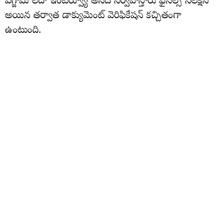
ఎగ్జామ్ లేదా ఇంటర్వ్యూ అనేది నిర్వహిస్తారు ఫైనల్స్ సెలక్షన్
అయిన తర్వాత డాక్యుమెంట్ వెరిఫికేషన్ కచ్చితంగా
ఉంటుంది.