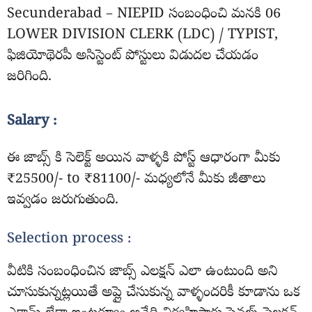
Secunderabad – NIEPID సంబంధించి మనకి 06
LOWER DIVISION CLERK (LDC) / TYPIST,
ఫిజియోథెరపీ అసిస్టెంట్ పోస్టులు విడుదల చేయడం
జరిగింది.
Salary :
ఈ జాబ్స్ కి సెలెక్ట్ అయిన వాళ్ళకి పోస్ట్ ఆధారంగా మీకు
₹25500/- to ₹81100/- మధ్యలోనే మీకు జీతాలు
ఇవ్వడం జరుగుతుంది.
Selection process :
వీటికి సంబంధించిన జాబ్స్ ఎలక్షన్ ఎలా ఉంటుంది అని
చూసుకున్నట్లయితే అప్లై చేసుకున్న వాళ్ళందరికీ కూడాను ఒక