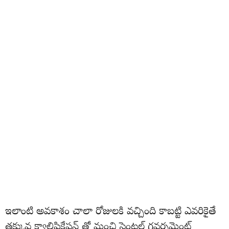
ఇలాంటి అవకాశం చాలా రోజులకి వచ్చింది కాబట్టి ఎవరికైతే
తక్కువ క్వాలిఫికేషన్ తో మంచి సెంట్రల్ గవర్నమెంట్