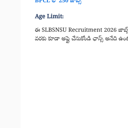
BPCL లో 250 జాబ్స్
Age Limit:
ఈ SLBSNSU Recruitment 2026 జాబ్స్ కి
వరకు కూడా అప్లై చేసుకోండి ఛాన్స్ అనేది ఉం