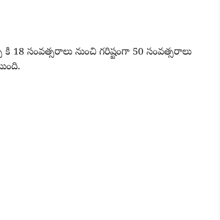
 18 సంవత్సరాలు నుంచి గరిష్టంగా 50 సంవత్సరాలు
టుంది.