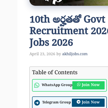
10th అర్హతతో Govt
Recruitment 2026
Jobs 2026
April 23, 2026
by
akhiljobs.com
Table of Contents
Join Now
WhatsApp Group
Join Now
Telegram Group