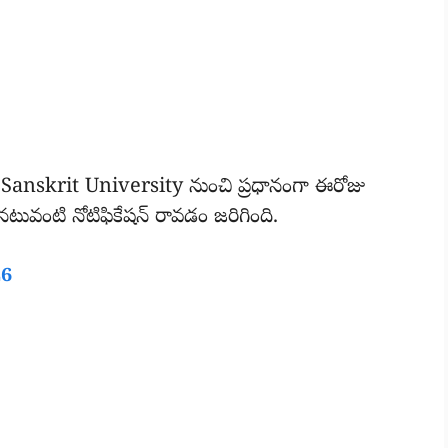
anskrit University నుంచి ప్రధానంగా ఈరోజు
ువంటి నోటిఫికేషన్ రావడం జరిగింది.
26