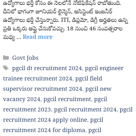
ఉద్యోగాలు భర్తీ కోసం ఈ నెలలోనే నోటిఫికేషన్ రాబోతుంది.
దీనిలో భాగంగా జూనియర్ లైన్మెన్, అసిస్టెంట్ ఇంజనీర్
ఉద్యోగాలు భర్తీ చేస్తున్నారు. ITI, డిప్లమో, డిగ్రీ అర్హతలు ఉన్న
ప్రతి ఒక్కరు అప్లై చేసుకోవచ్చు. 18 నుంచి 46 సంవత్సరాల
మధ్య …
Read more
Categories
Govt Jobs
Tags
pgcil dt recruitment 2024
,
pgcil engineer
trainee recruitment 2024
,
pgcil field
supervisor recruitment 2024
,
pgcil new
vacancy 2024
,
pgcil recruitment
,
pgcil
recruitment 2023
,
pgcil recruitment 2024
,
pgcil
recruitment 2024 apply online
,
pgcil
recruitment 2024 for diploma
,
pgcil