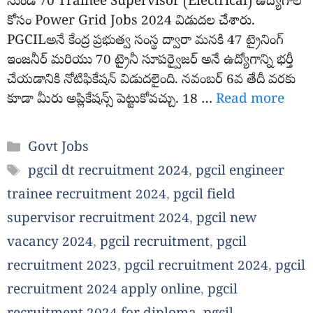
నుండి 70 Trainee Supervisor (Electrical) ఉద్యోగాల
కోసం Power Grid Jobs 2024 విడుదల చేశారు.
PGCILఅనే కేంద్ర ప్రభుత్వ సంస్థ ద్వారా మనకి 47 ట్రైనింగ్
ఇంజనీర్ మరియు 70 ట్రైనీ సూపర్వైజర్ అనే ఉద్యోగాన్ని భర్తీ
చేయడానికి నోటిఫికేషన్ విడుదలైంది. నవంబర్ 6వ తేదీ వరకు
కూడా మీరు అప్లికేషన్స్ పెట్టుకోవచ్చు. 18 …
Read more
Categories
Govt Jobs
Tags
pgcil dt recruitment 2024
,
pgcil engineer
trainee recruitment 2024
,
pgcil field
supervisor recruitment 2024
,
pgcil new
vacancy 2024
,
pgcil recruitment
,
pgcil
recruitment 2023
,
pgcil recruitment 2024
,
pgcil
recruitment 2024 apply online
,
pgcil