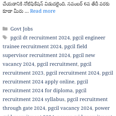
చేయడానికి నోటిఫికేషన్ విడుదలైంది. నవంబర్ 6వ తేదీ వరకు
కూడా మీరు …
Read more
Categories
Govt Jobs
Tags
pgcil dt recruitment 2024
,
pgcil engineer
trainee recruitment 2024
,
pgcil field
supervisor recruitment 2024
,
pgcil new
vacancy 2024
,
pgcil recruitment
,
pgcil
recruitment 2023
,
pgcil recruitment 2024
,
pgcil
recruitment 2024 apply online
,
pgcil
recruitment 2024 for diploma
,
pgcil
recruitment 2024 syllabus
,
pgcil recruitment
through gate 2024
,
pgcil vacancy 2024
,
power