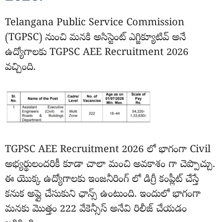
Telangana Public Service Commission
(TGPSC) నుంచి మనకి అసిస్టెంట్ ఎగ్జిక్యూటివ్ అనే
ఉద్యోగాలకు TGPSC AEE Recruitment 2026
వచ్చింది.
TGPSC AEE Recruitment 2026 లో భాగంగా Civil
అభ్యర్థులందరికీ కూడా చాలా మంచి అవకాశం గా చెప్పొచ్చు.
ఈ యొక్క ఉద్యోగాలకు ఇంజనీరింగ్ లో డిగ్రీ కంప్లీట్ చేస్తే
కనుక అప్లై చేసుకుని ఛాన్స్ ఉంటుంది. ఇందులో భాగంగా
మనకు మొత్తం 222 వేకెన్సీస్ అనేవి రిలీజ్ చేయడం