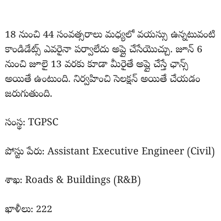
18 నుంచి 44 సంవత్సరాలు మధ్యలో వయస్సు ఉన్నటువంటి
కాండిడేట్స్ ఎవరైనా పర్వాలేదు అప్లై చేసేయొచ్చు. జూన్ 6
నుంచి జూలై 13 వరకు కూడా మీరైతే అప్లై చేస్తే ఛాన్స్
అయితే ఉంటుంది. నిర్వహించి సెలక్షన్ అయితే చేయడం
జరుగుతుంది.
సంస్థ: TGPSC
పోస్టు పేరు: Assistant Executive Engineer (Civil)
శాఖ: Roads & Buildings (R&B)
ఖాళీలు: 222