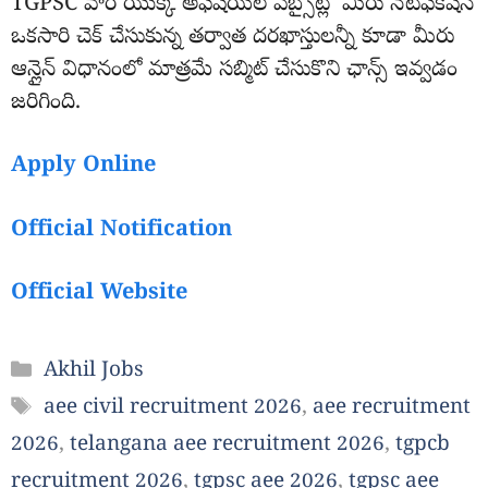
TGPSC వారి యొక్క అఫీషియల్ వెబ్సైట్లో మీరు నోటిఫికేషన్
ఒకసారి చెక్ చేసుకున్న తర్వాత దరఖాస్తులన్నీ కూడా మీరు
ఆన్లైన్ విధానంలో మాత్రమే సబ్మిట్ చేసుకొని ఛాన్స్ ఇవ్వడం
జరిగింది.
Apply Online
Official Notification
Official Website
Categories
Akhil Jobs
Tags
aee civil recruitment 2026
,
aee recruitment
2026
,
telangana aee recruitment 2026
,
tgpcb
recruitment 2026
,
tgpsc aee 2026
,
tgpsc aee