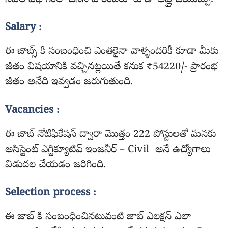
సివిల్ విభాగంలో చేసిన వారందరూ కూడా అప్లై చేయొచ్చు.
Salary :
ఈ జాబ్స్ కి సంబంధించి ఎంతకైనా వాళ్ళందరికీ కూడా మీకు
జీతం విషయానికి వచ్చినట్లయితే కనుక ₹54220/- ప్రారంభ
జీతం అనేది ఇవ్వడం జరుగుతుంది.
Vacancies :
ఈ జాబ్ నోటిఫికేషన్ ద్వారా మొత్తం 222 పోస్టులతో మనకు
అసిస్టెంట్ ఎగ్జిక్యూటివ్ ఇంజనీర్ – Civil అనే ఉద్యోగాలు
విడుదల చేయడం జరిగింది.
Selection process :
ఈ జాబ్ కి సంబంధించినటువంటి జాబ్ ఎలక్షన్ ఎలా