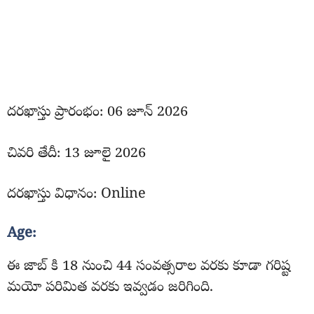
దరఖాస్తు ప్రారంభం: 06 జూన్ 2026
చివరి తేదీ: 13 జూలై 2026
దరఖాస్తు విధానం: Online
Age:
ఈ జాబ్ కి 18 నుంచి 44 సంవత్సరాల వరకు కూడా గరిష్ట
మయో పరిమిత వరకు ఇవ్వడం జరిగింది.