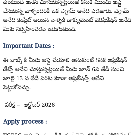
ఉంటుంది అనేసి చూసుకున్నట్లయితే కనుక ముందు అప్లై
చేసుకున్న వాళ్ళందరికీ ఒక ఎగ్జామ్ అనేది పెడతారు. ఎగ్జామ్
అనేది కంప్లీట్ అయిన వాళ్ళకి డాక్యుమెంట్ వెరిఫికేషన్ అనేది
మీకు నిర్వహించడం జరుగుతుంది.
Important Dates :
ఈ జాబ్స్ కి మీరు అప్లై చేయాలి అనుకుంటే గనక అప్లికేషన్
డేట్స్ అనేవి చూస్తున్నట్లయితే మీరు జూన్ 6వ తేదీ నుంచి
జూలై 13 వ తేదీ వరకు కూడా అప్లికేషన్స్ అనేవి
పెట్టుకోవచ్చు.
పరీక్ష – అక్టోబర్ 2026
Apply process :